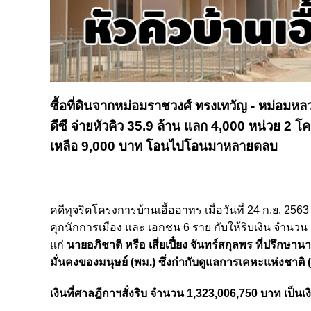
ซื้อที่ดินจากหม่อมราชวงศ์ ทรงเทวัญ - หม่อมหลว
ดีซี จ่ายหัวคิว 35.9 ล้าน แลก 4,000 หน่วย 2 โ
เหลือ 9,000 บาท โอนไปโอนมาหลายตลบ
คดีทุจริตโครงการบ้านเอื้ออาทร เมื่อวันที่ 24 ก.ย.
คุกนักการเมือง และ เอกชน 6 ราย กับให้ริบเงิน จำนวน 
แก่
นายอภิชาติ หรือ เสี่ยเปี๋ยง จันทร์สกุลพร ที่ปร
มั่นคงของมนุษย์ (พม.) ซึ่งกำกับดูแลการเคหะแห่งชาติ
เงินที่ศาลฎีกาฯสั่งริบ จำนวน 1,323,006,750 บาท เป็น