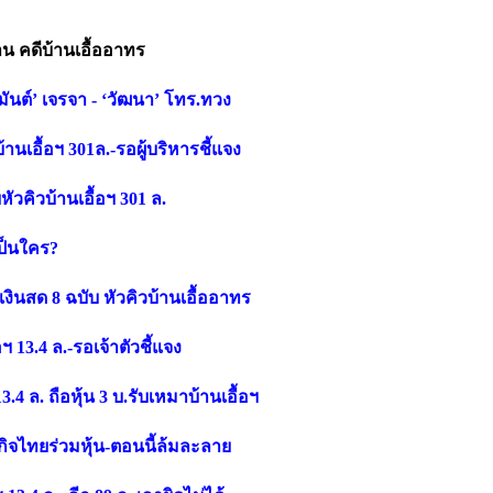
ล้าน คดีบ้านเอื้ออาทร
สมันต์’ เจรจา - ‘วัฒนา’ โทร.ทวง
านเอื้อฯ 301ล.-รอผู้บริหารชี้แจง
หัวคิวบ้านเอื้อฯ 301 ล.
เป็นใคร?
งินสด 8 ฉบับ หัวคิวบ้านเอื้ออาทร
้อฯ 13.4 ล.-รอเจ้าตัวชี้แจง
 13.4 ล. ถือหุ้น 3 บ.รับเหมาบ้านเอื้อฯ
รกิจไทยร่วมหุ้น-ตอนนี้ล้มละลาย