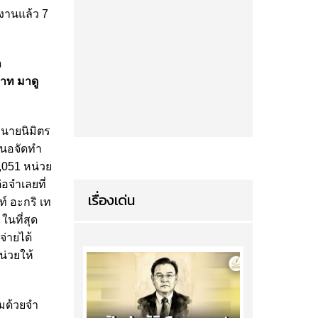
งานแล้ว 7
ก
บาท มาดู
 นายนิมิตร
นอจัดทํา
,051 หน่วย
จําเลยที่
เรื่องเด่น
ท์ อะกริ เท
ในที่สุด
่ายได้
น่วยให้
มด้วยจํา