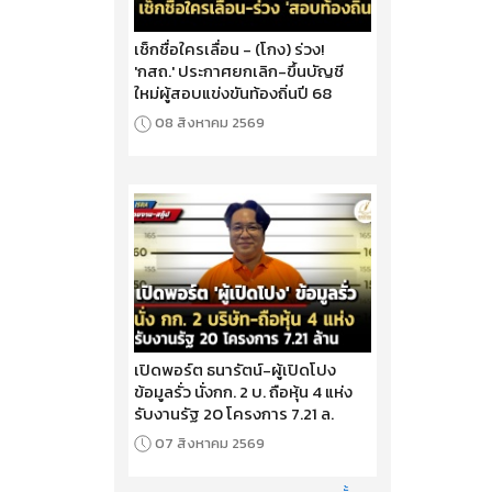
เช็กชื่อใครเลื่อน - (โกง) ร่วง!
'กสถ.' ประกาศยกเลิก-ขึ้นบัญชี
ใหม่ผู้สอบแข่งขันท้องถิ่นปี 68
08 สิงหาคม 2569
เปิดพอร์ต ธนารัตน์-ผู้เปิดโปง
ข้อมูลรั่ว นั่งกก. 2 บ. ถือหุ้น 4 แห่ง
รับงานรัฐ 20 โครงการ 7.21 ล.
07 สิงหาคม 2569