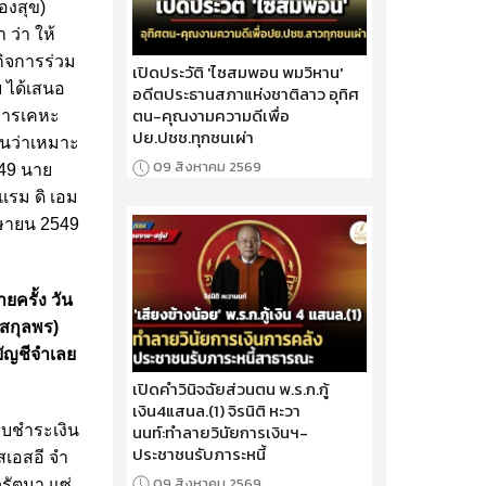
องสุข)
ว่า ให้
กิจการร่วม
เปิดประวัติ 'ไซสมพอน พมวิหาน'
 ได้เสนอ
อดีตประธานสภาแห่งชาติลาว อุทิศ
ตน-คุณงามความดีเพื่อ
รการเคหะ
ปย.ปชช.ทุกชนเผ่า
็นว่าเหมาะ
09 สิงหาคม 2569
549 นาย
งแรม ดิ เอม
เมษายน 2549
ยครั้ง วัน
์สกุลพร)
บัญชีจําเลย
เปิดคำวินิจฉัยส่วนตน พ.ร.ก.กู้
เงิน4แสนล.(1) จิรนิติ หะวา
นนท์:ทำลายวินัยการเงินฯ-
ีบชําระเงิน
ประชาชนรับภาระหนี้
เอสอี จํา
09 สิงหาคม 2569
รัตนา แซ่