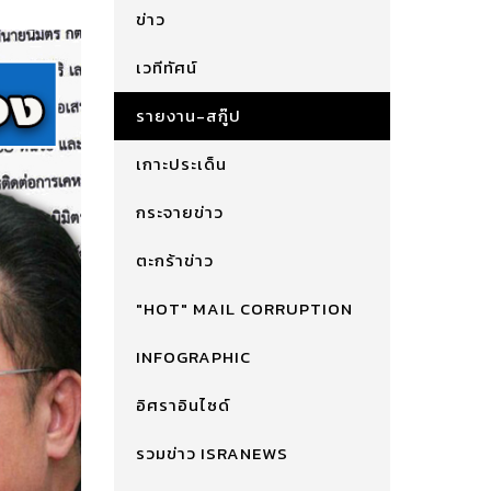
ข่าว
เวทีทัศน์
รายงาน-สกู๊ป
เกาะประเด็น
กระจายข่าว
ตะกร้าข่าว
"HOT" MAIL CORRUPTION
INFOGRAPHIC
อิศราอินไซด์
รวมข่าว ISRANEWS