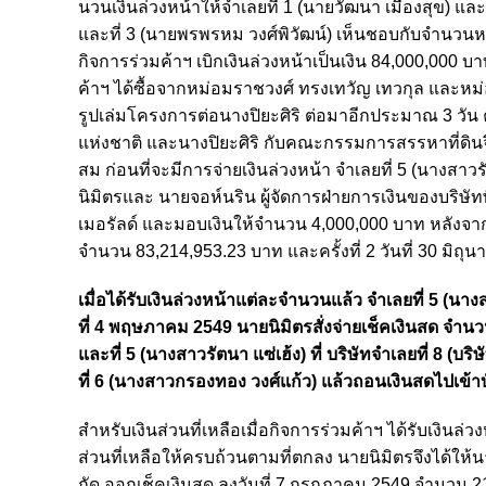
นวนเงินล่วงหน้าให้จําเลยที่ 1 (นายวัฒนา เมืองสุข) และ
และที่ 3 (นายพรพรหม วงศ์พิวัฒน์) เห็นชอบกับจํานวนหน
กิจการร่วมค้าฯ เบิกเงินล่วงหน้าเป็นเงิน 84,000,000 บ
ค้าฯ ได้ซื้อจากหม่อมราชวงศ์ ทรงเทวัญ เทวกุล และหม
รูปเล่มโครงการต่อนางปิยะศิริ ต่อมาอีกประมาณ 3 วั
แห่งชาติ และนางปิยะศิริ กับคณะกรรมการสรรหาที่ดินจึง
สม ก่อนที่จะมีการจ่ายเงินล่วงหน้า จําเลยที่ 5 (นางสาว
นิมิตรและ นายจอห์นริน ผู้จัดการฝ่ายการเงินของบริษัทพี
เมอรัลด์ และมอบเงินให้จํานวน 4,000,000 บาท หลังจากนั้
จํานวน 83,214,953.23 บาท และครั้งที่ 2 วันที่ 30 มิถ
เมื่อได้รับเงินล่วงหน้าแต่ละจํานวนแล้ว จําเลยที่ 5 (น
ที่ 4 พฤษภาคม 2549 นายนิมิตรสั่งจ่ายเช็คเงินสด จําน
และที่ 5 (นางสาวรัตนา แซ่เฮ้ง) ที่ บริษัทจําเลยที่ 8 (บริ
ที่ 6 (นางสาวกรองทอง วงศ์แก้ว) แล้วถอนเงินสดไปเข้าบัญช
สําหรับเงินส่วนที่เหลือเมื่อกิจการร่วมค้าฯ ได้รับเงินล่ว
ส่วนที่เหลือให้ครบถ้วนตามที่ตกลง นายนิมิตรจึงได้ให
กัด ออกเช็คเงินสด ลงวันที่ 7 กรกฎาคม 2549 จํานวน 2