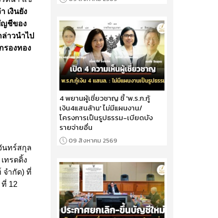
า เงินยัง
บัญชีของ
กล่าวนําไป
าวกรองทอง
4 พยานผู้เชี่ยวชาญ ชี้ 'พ.ร.ก.กู้
เงิน4แสนล้าน' ไม่มีแผนงาน/
โครงการเป็นรูปธรรม-เบียดบัง
รายจ่ายอื่น
09 สิงหาคม 2569
จันทร์สกุล
 เทรดดิ้ง
จํากัด) ที่
ที่ 12