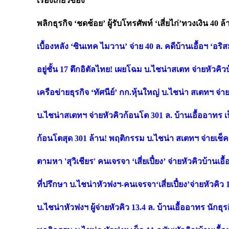
เรื่องเกี่ยวข้อง
พลิกธุรกิจ
‘ชดช้อย’ ผู้รับโทรศัพท์ ‘เสี่ยไก่’ทวงเงิน 40 
เบื้องหลัง
‘ซินเทค ไมวาน’ จ่าย 40 ล. คดีบ้านเอื้อฯ ‘อริ
อยู่ชั้น
17 ตึกอิตัลไทย! เผยโฉม บ.ไชน่าสเตท จ่ายหัวคิวบ้
เครือข่ายธุรกิจ
‘ทัศนีย์’ กก.หุ้นใหญ่ บ.ไชน่า สเตทฯ จ่าย
บ.ไชน่าสเตทฯ จ่ายหัวคิวก้อนโต
301 ล. บ้านเอื้ออาทร 
ก้อนโตสุด
301 ล้าน! พฤติกรรม บ.ไชน่า สเตทฯ จ่ายเช็คเ
ตามหา
'สุวิเชียร' คนเจรจา ‘เสี่ยเปี๋ยง’ จ่ายหัวคิวบ้านเอื
ที่ปรึกษา บ.ไชน่าหัวฟงฯ-คนเจรจา
‘เสี่ยเปี๋ยง’จ่ายหัวคิว
บ.ไชน่าหัวฟงฯ ผู้จ่ายหัวคิว
13.4 ล. บ้านเอื้ออาทร นักธุ