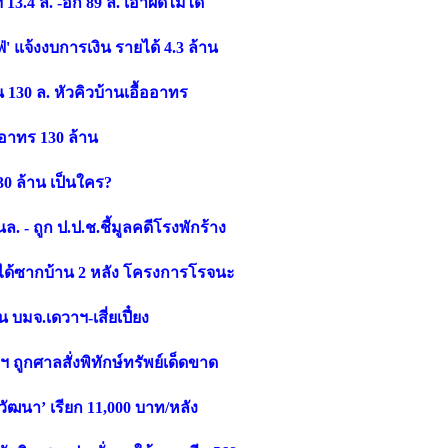
 13.4 ล. -อีก 89 ล. เอาผิดไม่ได้
' แจ้งงบการเงิน รายได้ 4.3 ล้าน
130 ล. หัวคิวบ้านเอื้ออาทร
้ออาทร 130 ล้าน
130 ล้าน เป็นใคร?
นล. - ถูก ป.ป.ช.ชี้มูลคดีโรงพักร้าง
ล. ได้ซากบ้าน 2 หลัง โครงการโรจนะ
น บมจ.เดวาฯ-เสี่ยเปี๋ยง
ฯ ถูกศาลสั่งพิทักษ์ทรัพย์เด็ดขาด
ด‘วัฒนา’ เรียก 11,000 บาท/หลัง