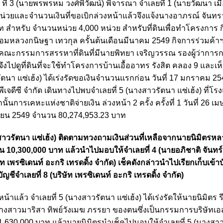
 ที่ 3 (นายพรพรหม วงศ์พิวัฒน์) พิจารณา จําเลยที่ 1 (นายวัฒนา เมื
่วยและจํานวนเงินที่ขอเบิกล่วงหน้าแล้วจึงแจ้งนางอาภรณ์ จันทรา 
าท สําหรับ จํานวนหน่วย 4,000 หน่วย สําหรับที่ดินเพื่อทําโครงการ 
่อมหลวงกนิษฐา เทวกุล ครั้นต้นเดือนมีนาคม 2549 กิจการร่วมค้าฯ
น คณะกรรมการสรรหาที่ดินที่มีนายพิทยา เจริญวรรณ รองผู้ว่ากา
ไปดูที่ดินที่จะใช้ทําโครงการบ้านเอื้ออาทร รังสิต คลอง 9 และเห
รัตนา แซ่เฮ้ง) ได้เร่งรัดขอเงินจํานวนแรกก่อน วันที่ 17 มกราคม 2
เจดีซี จํากัด เดินทางไปพบจําเลยที่ 5 (นางสาวรัตนา แซ่เฮ้ง) ที่โร
นการเคหะแห่งชาติจ่ายเงิน ล่วงหน้า 2 ครั้ง ครั้งที่ 1 วันที่ 26 
ุนายน 2549 จํานวน 80,274,953.23 บาท
างสาวรัตนา แซ่เฮ้ง) ติดตามทวงถามเงินส่วนที่เหลือจากนายนิมิตรหลา
วน 10,300,000 บาท แล้วนําไปมอบให้จําเลยที่ 4 (นายอภิชาติ จันทร
ษัท เพรซิเดนท์ อะกริ เทรดดิ้ง จํากัด) เช็คดังกล่าวนําไปเรียกเก็บเข้า
ีจําเลยที่ 8 (บริษัท เพรซิเดนท์ อะกริ เทรดดิ้ง จํากัด)
งหน้าแล้ว จําเลยที่ 5 (นางสาวรัตนา แซ่เฮ้ง) ได้เร่งรัดให้นายนิมิตร ร
้นางสาวมาริสา ทิพย์วังเมฆ ภรรยา ของตนซึ่งเป็นกรรมการบริษัทเอส
1,630,000 บาท แล้วนายนิมิตรนําเช็คไปมอบให้จําเลยที่ 5 (นางสาว