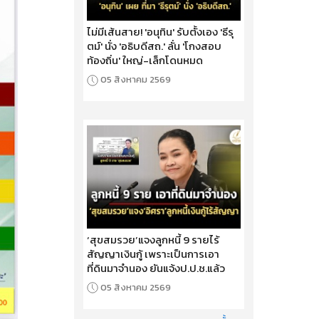
ไม่มีเส้นสาย! 'อนุทิน' รับตั้งเอง 'ธีรุ
ตม์' นั่ง 'อธิบดีสถ.' ลั่น 'โกงสอบ
ท้องถิ่น' ใหญ่-เล็กโดนหมด
05 สิงหาคม 2569
‘สุขสมรวย’แจงลูกหนี้ 9 รายไร้
สัญญาเงินกู้ เพราะเป็นการเอา
ที่ดินมาจำนอง ยันแจ้งป.ป.ช.แล้ว
05 สิงหาคม 2569