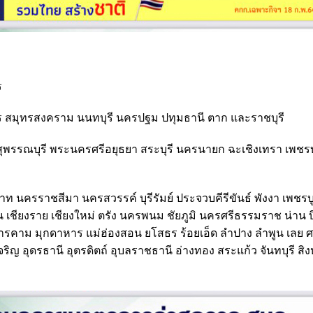
ร
สมุทรสงคราม นนทบุรี นครปฐม ปทุมธานี ตาก และราชบุรี
ุพรรณบุรี พระนครศรีอยุธยา สระบุรี นครนายก ฉะเชิงเทรา เพชรบ
 นครราชสีมา นครสวรรค์ บุรีรัมย์ ประจวบคีรีขันธ์ พังงา เพชรบ
ก่น เชียงราย เชียงใหม่ ตรัง นครพนม ชัยภูมิ นครศรีธรรมราช น่าน 
หาสารคาม มุกดาหาร แม่ฮ่องสอน ยโสธร ร้อยเอ็ด ลำปาง ลำพูน เลย 
 อุดรธานี อุตรดิตถ์ อุบลราชธานี อ่างทอง สระแก้ว จันทบุรี สิงห