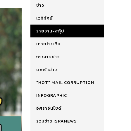
ข่าว
เวทีทัศน์
รายงาน-สกู๊ป
เกาะประเด็น
กระจายข่าว
ตะกร้าข่าว
"HOT" MAIL CORRUPTION
INFOGRAPHIC
อิศราอินไซด์
รวมข่าว ISRANEWS