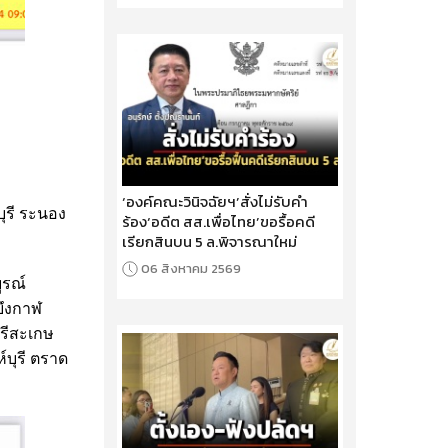
‘องค์คณะวินิจฉัยฯ’สั่งไม่รับคำ
ุรี ระนอง
ร้อง‘อดีต สส.เพื่อไทย’ขอรื้อคดี
เรียกสินบน 5 ล.พิจารณาใหม่
06 สิงหาคม 2569
ูรณ์
บึงกาฬ
ศรีสะเกษ
์บุรี ตราด