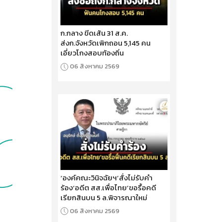
ก.กลาง ขีดเส้น 31 ส.ค.
ส่งก.จังหวัดเพิกถอน 5,145 คน
เอี่ยวโกงสอบท้องถิ่น
06 สิงหาคม 2569
‘องค์คณะวินิจฉัยฯ’สั่งไม่รับคำ
ร้อง‘อดีต สส.เพื่อไทย’ขอรื้อคดี
เรียกสินบน 5 ล.พิจารณาใหม่
06 สิงหาคม 2569