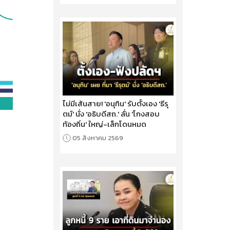
ไม่มีเส้นสาย! 'อนุทิน' รับตั้งเอง 'ธีรุ
ตม์' นั่ง 'อธิบดีสถ.' ลั่น 'โกงสอบ
ท้องถิ่น' ใหญ่-เล็กโดนหมด
05 สิงหาคม 2569