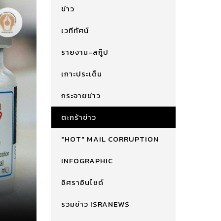
ข่าว
เวทีทัศน์
รายงาน-สกู๊ป
เกาะประเด็น
กระจายข่าว
ตะกร้าข่าว
"HOT" MAIL CORRUPTION
INFOGRAPHIC
อิศราอินไซด์
รวมข่าว ISRANEWS