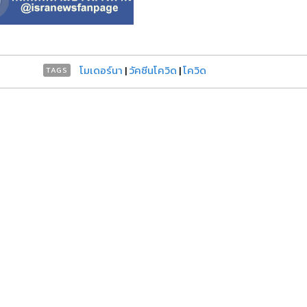
โมเดอร์นา
|
วัคซีนโควิด
|
โควิด
TAGS