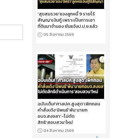
‘สุขสมรวย’แจงลูกหนี้ 9 รายไร้
สัญญาเงินกู้ เพราะเป็นการเอา
ที่ดินมาจำนอง ยันแจ้งป.ป.ช.แล้ว
05 สิงหาคม 2569
ฉบับเต็ม!‘ศาลปค.สูงสุด’เพิกถอน
คำสั่งเด้ง‘นิพนธ์’พ้น‘นายก
อบจ.สงขลา’-ไม่ตัด
สิทธิ‘สอบสวน’ใหม่
04 สิงหาคม 2569