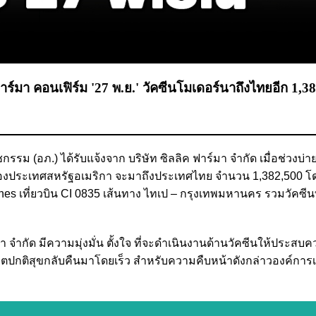
าร์มา คอนเฟิร์ม '27 พ.ย.' วัคซีนโมเดอร์นาถึงไทยอีก 1,3
ชกรรม (อภ.) ได้รับแจ้งจาก บริษัท ซิลลิค ฟาร์มา จำกัด เมื่อช่วงบ่าย
ของประเทศสหรัฐอเมริกา จะมาถึงประเทศไทย จำนวน 1,382,500 โดส
nes เที่ยวบิน CI 0835 เส้นทาง ไทเป – กรุงเทพมหานคร รวมวัคซีนท
ำกัด มีความมุ่งมั่น ตั้งใจ ที่จะดำเนินงานด้านวัคซีนให้ประสบค
และชีวิตปกติสุขกลับคืนมาโดยเร็ว สำหรับความคืบหน้าดังกล่าวองค์กา