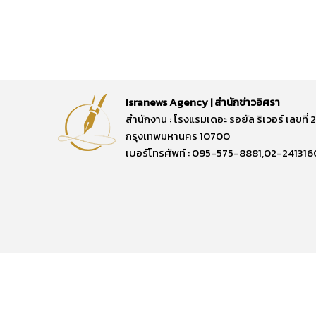
Isranews Agency | สำนักข่าวอิศรา
สำนักงาน : โรงแรมเดอะ รอยัล ริเวอร์ เลขท
กรุงเทพมหานคร 10700
เบอร์โทรศัพท์ : 095-575-8881,02-241316