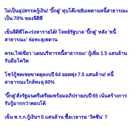
ไม่เป็นอุปสรรคกู้เงิน! ‘บิ๊กตู่’ ทุบโต๊ะขยับเพดานหนี้สาธารณะ
เป็น 70% ของจีดีพี
เข็นจีดีพีโต-เร่งหารายได้! โจทย์รัฐบาล ‘บิ๊กตู่’ หลัง ‘หนี้
สาธารณะ’ จ่อทะลุเพดาน
ครม.ไฟเขียว 'แผนบริหารหนี้สาธารณะ' กู้เพิ่ม 1.5 แสนล้าน
รับมือโควิด
โชว์กู้ชดเชยขาดดุลงบปี 64 ยอดพุ่ง 7.5 แสนล้าน! หนี้
สาธารณะใกล้ทะลุ 60%
'บิ๊กตู่'สั่งรัฐมนตรีเตรียมพร้อมอภิปรายงบปี 65 เน้นสร้างการ
รับรู้มากกว่าตอบโต้
เข็น พ.ร.ก.กู้เงินฯ 5 แสนล้าน ซื้อเวลารอ ‘วัคซีน’ ?