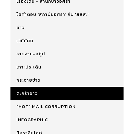
เรื่องเด่น - สำนักข่าวอิศรา
ไขคำตอบ 'สถาบันอิศรา' กับ 'สสส.'
ข่าว
เวทีทัศน์
รายงาน-สกู๊ป
เกาะประเด็น
กระจายข่าว
ตะกร้าข่าว
"HOT" MAIL CORRUPTION
INFOGRAPHIC
อิศราอินไซด์