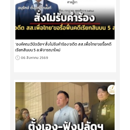
‘องค์คณะวินิจฉัยฯ’สั่งไม่รับคำร้อง‘อดีต สส.เพื่อไทย’ขอรื้อคดี
เรียกสินบน 5 ล.พิจารณาใหม่
06 สิงหาคม 2569