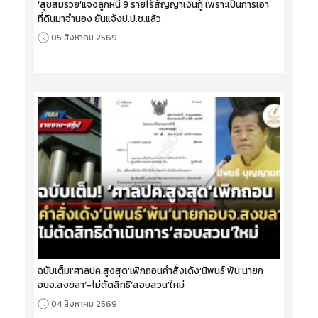
‘สุขสมรวย’แจงลูกหนี้ 9 รายไร้สัญญาเงินกู้ เพราะเป็นการเอา
ที่ดินมาจำนอง ยันแจ้งป.ป.ช.แล้ว
05 สิงหาคม 2569
ฉบับเต็ม!‘ศาลปค.สูงสุด’เพิกถอนคำสั่งเด้ง‘นิพนธ์’พ้น‘นายก
อบจ.สงขลา’-ไม่ตัดสิทธิ‘สอบสวน’ใหม่
04 สิงหาคม 2569