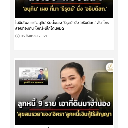
ไม่มีเส้นสาย! 'อนุทิน' รับตั้งเอง 'ธีรุตม์' นั่ง 'อธิบดีสถ.' ลั่น 'โกง
สอบท้องถิ่น' ใหญ่-เล็กโดนหมด
05 สิงหาคม 2569