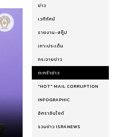
ข่าว
เวทีทัศน์
รายงาน-สกู๊ป
เกาะประเด็น
กระจายข่าว
ตะกร้าข่าว
"HOT" MAIL CORRUPTION
INFOGRAPHIC
อิศราอินไซด์
รวมข่าว ISRANEWS