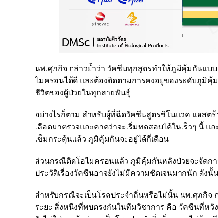
นพ.ศุภกิจ กล่าวย้ำว่า วัคซีนทุกสูตรทำให้ภูมิคุ้มกัน
ไมครอนได้ดี และต้องติดตามการคงอยู่ของระดับภูมิคุ้
ชีวิตของผู้ป่วยในทุกสายพันธุ์
อย่างไรก็ตาม สำหรับผู้ที่ฉีดวัคซีนสูตรซิโนแวค แอสตร
เลือดมาตรวจและคาดว่าจะเริ่มทดสอบได้ในเร็วๆ นี้ แ
เข็มกระตุ้นแล้ว ภูมิคุ้มกันจะอยู่ได้กี่เดือน
ส่วนกรณีติดโอไมครอนแล้ว ภูมิคุ้มกันหลังป่วยจะจัดการเ
ประวัติเรื่องวัคซีนอาจยังไม่มีความชัดเจนมากนัก 
สำหรับกรณีจะเป็นโรคประจำถิ่นหรือไม่นั้น นพ.ศุภกิจ กล่
ระยะ สิ่งหนึ่งที่พบตรงกันในทีมวิชาการ คือ วัคซีนที่หวั