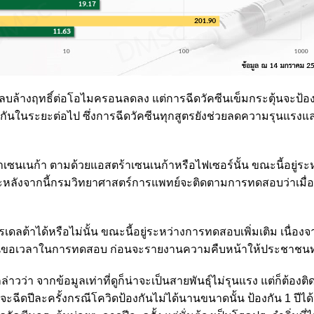
แบบลบล้างฤทธิ์ต่อโอไมครอนลดลง แต่การฉีดวัคซีนเข็มกระตุ้นจะป้อ
มกันในระยะต่อไป ซึ่งการฉีดวัคซีนทุกสูตรยังช่วยลดความรุนแรงแ
้าเซนเนก้า ตามด้วยแอสตร้าเซนเนก้าหรือไฟเซอร์นั้น ขณะนี้อยู่ระ
ละหลังจากนี้กรมวิทยาศาสตร์การแพทย์จะติดตามการทดสอบว่าเมื่อ
ดลต้าได้หรือไม่นั้น ขณะนี้อยู่ระหว่างการทดสอบเพิ่มเติม เนื่องจ
ดังนั้นขอเวลาในการทดสอบ ก่อนจะรายงานความคืบหน้าให้ประชาชน
าวว่า จากข้อมูลเท่าที่ดูก็น่าจะเป็นสายพันธุ์ไม่รุนแรง แต่ก็ต้องต
งจะฉีดปีละครั้งกรณีโควิดป้องกันไม่ได้นานขนาดนั้น ป้องกัน 1 ปีได้