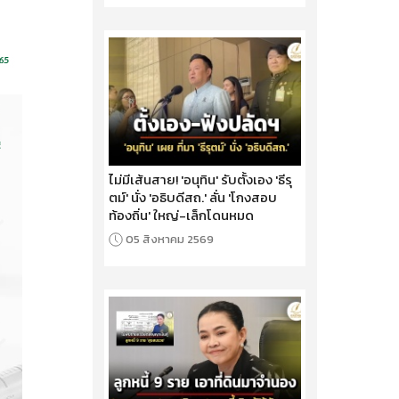
ไม่มีเส้นสาย! 'อนุทิน' รับตั้งเอง 'ธีรุ
ตม์' นั่ง 'อธิบดีสถ.' ลั่น 'โกงสอบ
ท้องถิ่น' ใหญ่-เล็กโดนหมด
05 สิงหาคม 2569