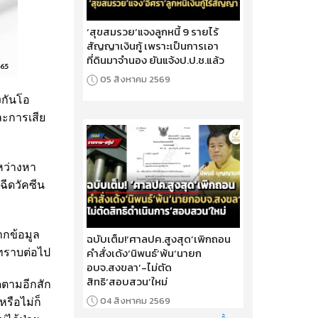
‘สุขสมรวย’แจงลูกหนี้ 9 รายไร้
สัญญาเงินกู้ เพราะเป็นการเอา
ที่ดินมาจำนอง ยันแจ้งป.ป.ช.แล้ว
05 สิงหาคม 2569
งกันโอ
ละการเสีย
หว่างหา
ฉีดวัคซีน
ากข้อมูล
ฉบับเต็ม!‘ศาลปค.สูงสุด’เพิกถอน
คำสั่งเด้ง‘นิพนธ์’พ้น‘นายก
ทราบต่อไป
อบจ.สงขลา’-ไม่ตัด
สิทธิ‘สอบสวน’ใหม่
ิดตามอีกสัก
04 สิงหาคม 2569
หรือไม่ก็