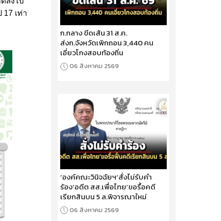
นลดลงไป
 17 เท่า
ก.กลาง ขีดเส้น 31 ส.ค.
ส่งก.จังหวัดเพิกถอน 3,440 คน
เอี่ยวโกงสอบท้องถิ่น
06 สิงหาคม 2569
‘องค์คณะวินิจฉัยฯ’สั่งไม่รับคำ
ร้อง‘อดีต สส.เพื่อไทย’ขอรื้อคดี
เรียกสินบน 5 ล.พิจารณาใหม่
06 สิงหาคม 2569