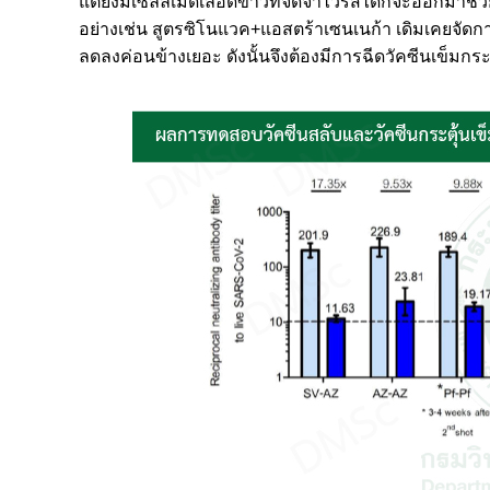
แต่ยังมีเซลล์เม็ดเลือดขาวที่จดจำไวรัสได้ก็จะออกมาช่ว
อย่างเช่น สูตรซิโนแวค+แอสตร้าเซนเนก้า เดิมเคยจัดกา
ลดลงค่อนข้างเยอะ ดังนั้นจึงต้องมีการฉีดวัคซีนเข็มกระ