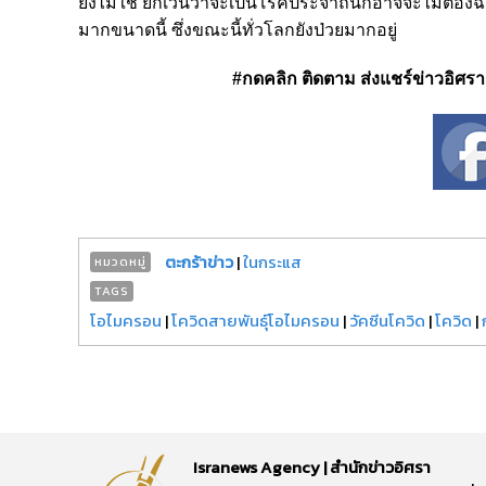
ยังไม่ใช่ ยกเว้นว่าจะเป็นโรคประจำถิ่นก็อาจจะไม่ต้องฉี
มากขนาดนี้ ซึ่งขณะนี้ทั่วโลกยังป่วยมากอยู่
#กดคลิก ติดตาม ส่งแชร์ข่าวอิศรา ได
ตะกร้าข่าว
|
ในกระแส
หมวดหมู่
TAGS
โอไมครอน
|
โควิดสายพันธุ์โอไมครอน
|
วัคซีนโควิด
|
โควิด
|
Isranews Agency | สำนักข่าวอิศรา