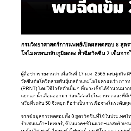
กรมวิทยาศาสตร์การแพทย์เปิดผลทดสอบ 8 สูตรวัคซ
โอไมครอนกลับภูมิลดลง ย้ำฉีดวัคซีน 2 เข็มอาจ
ผู้สื่อข่าวรายงานว่า เมื่อวันที่ 17 ม.ค. 2565 นพ.ศุภ
วัคซีนต่อโควิดสายพันธุ์เดลต้าและโอไมครอนว่า การทดส
(PRNT) โดยใช้ไวรัสตัวเป็น ๆ ที่เพาะเชื้อได้จำนวนมาก
แยกเอาน้ำเลือดออกมา ก่อนใส่ลงไปในจานทดลองที่มีเชื้อ
หรือที่ระดับ 50 จึงหยุด ถือว่าเป็นการเจือจางในระดับสุดท
จากข้อมูลการทดสอบทั้ง 8 สูตรวัคซีนที่ใช้ในประเท
ร้าเซนเนก้า+ไฟเซอร์, ซิโนแวค+ซิโนแวค+แอสตร้าเซนเ
เนก้า+ไฟเซอร์, ไฟเซอร์+ไฟเซอร์ และซิโนแวค+แอสตร้า