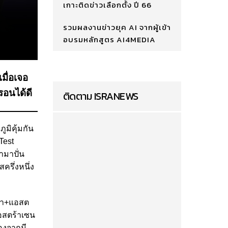
เกาะติดข่าวเลือกตั้ง ปี 66
รวมผลงานข่าวยุค AI จากผู้เข้า
อบรมหลักสูตร AI4MEDIA
มื่อเจอ
รอนได้ดี
ติดตาม ISRANEWS
ูมิคุ้มกัน
Test
ำมาปั่น
ครึ่งหนึ่ง
ก้า+แอสต
อสตร้าเซน
องจากมี