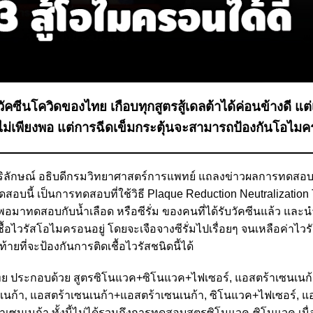
ีนโควิดของไทย เกือบทุกสูตรสู้เดลต้าได้ค่อนข้างดี แต่เ
ไม่เพียงพอ แต่การฉีดเข็มกระตุ้นจะสามารถป้องกันโอไมค
กิจ ศิริลักษณ์ อธิบดีกรมวิทยาศาสตร์การแพทย์ แถลงข่าวผลการทดสอบภ
อบนี้ เป็นการทดสอบที่ใช้วิธี Plaque Reduction Neutralization 
พอมาทดสอบกับน้ำเลือด หรือซีรั่ม ของคนที่ได้รับวัคซีนแล้ว และน
ไวรัสโอไมครอนอยู่ โดยจะเจือจางซีรั่มไปเรื่อยๆ จนเหลือค่าไวรัส
้ายที่จะป้องกันการติดเชื้อไวรัสชนิดนี้ได้
ศไทย ประกอบด้วย สูตรซิโนแวค+ซิโนแวค+ไฟเซอร์, แอสตร้าเซนเน
นก้า, แอสตร้าเซนเนก้า+แอสตร้าเซนเนก้า, ซิโนแวค+ไฟเซอร์, แ
เซนเนก้า ทั้งนี้ไม่ได้รวมถึงการทดสอบสูตรซิโนแวค-ซิโนแวค เนื่