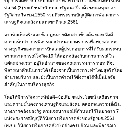
รัฐ การจัดทำงบประมาณของ ทอท.เป็นไปตามข้อบังคับ ทอท.
ข้อ 54 (3) ระเบียบสำนักนายกรัฐมนตรีว่าด้วยงบลงทุนของ
รัฐวิสาหกิจ พ.ศ.2550 รวมถึงพระราชบัญญัติสภาพัฒนาการ
เศรษฐกิจและสังคมแห่งชาติ พ.ศ.2561
จากข้อเท็จจริงและข้อกฎหมายดังกล่าวข้างต้น ทอท.จึงมี
ความเห็นว่า การพิจารณากำหนดมาตรการเพื่อพยุงสถานะ
ทางธุรกิจของสายการบินและผู้ประกอบการที่ได้รับผลกระทบ
จากสถานการณ์โควิด-19 ให้สอดคล้องกับสถานการณ์ใน
แต่ละช่วงเวลา อยู่ในอำนาจของคณะกรรมการ ทอท.ที่จะ
พิจารณาดำเนินการได้ เนื่องจากเป็นการกระทำโดยสุจริตโดย
อำนาจบริหาร และยังเป็นการดำรงไว้ซึ่งรายได้ที่เป็นปัจจัย
สำคัญในการบริหารธุรกิจ
โดยได้มีการวิเคราะห์ข้อดี–ข้อเสีย ผลประโยชน์ เสถียรภาพ
และความมั่นคงทางเศรษฐกิจและสังคม ตลอดจนความยั่งยืน
ทางการคลังของรัฐ ตามเจตนารมณ์ที่กำหนดไว้ในมาตรา 7
แห่งพระราชบัญญัติวินัยการเงินการคลังของรัฐ พ.ศ.2561
(พ.ร.บ.วินัยการเงินการคลังฯ) อย่างครบถ้วน และพิจารณา