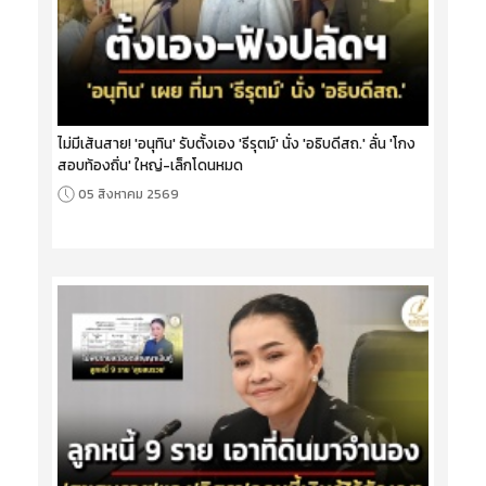
ไม่มีเส้นสาย! 'อนุทิน' รับตั้งเอง 'ธีรุตม์' นั่ง 'อธิบดีสถ.' ลั่น 'โกง
สอบท้องถิ่น' ใหญ่-เล็กโดนหมด
05 สิงหาคม 2569