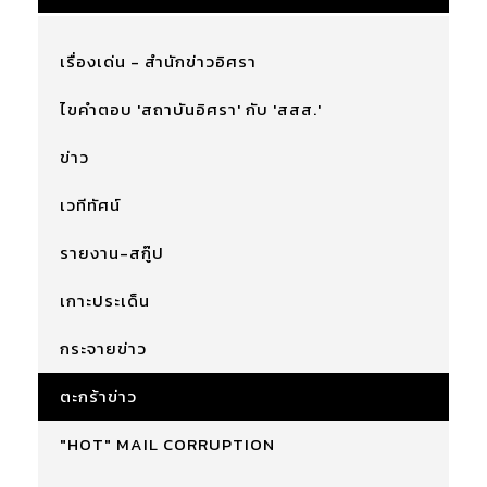
เรื่องเด่น - สำนักข่าวอิศรา
ไขคำตอบ 'สถาบันอิศรา' กับ 'สสส.'
ข่าว
เวทีทัศน์
รายงาน-สกู๊ป
เกาะประเด็น
กระจายข่าว
ตะกร้าข่าว
"HOT" MAIL CORRUPTION