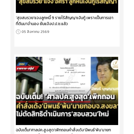
‘สุขสมรวย’แจงลูกหนี้ 9 รายไร้สัญญาเงินกู้ เพราะเป็นการเอา
ที่ดินมาจำนอง ยันแจ้งป.ป.ช.แล้ว
05 สิงหาคม 2569
ฉบับเต็ม!‘ศาลปค.สูงสุด’เพิกถอนคำสั่งเด้ง‘นิพนธ์’พ้น‘นายก