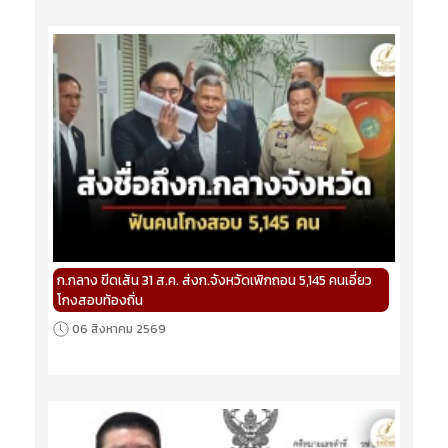
ก.กลาง ขีดเส้น 31 ส.ค. ส่งก.จังหวัดเพิกถอน 5,145 คนเอี่ยว
โกงสอบท้องถิ่น
06 สิงหาคม 2569