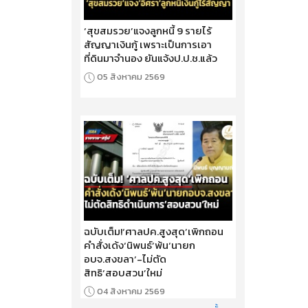
‘สุขสมรวย’แจงลูกหนี้ 9 รายไร้
สัญญาเงินกู้ เพราะเป็นการเอา
ที่ดินมาจำนอง ยันแจ้งป.ป.ช.แล้ว
05 สิงหาคม 2569
ฉบับเต็ม!‘ศาลปค.สูงสุด’เพิกถอน
คำสั่งเด้ง‘นิพนธ์’พ้น‘นายก
อบจ.สงขลา’-ไม่ตัด
สิทธิ‘สอบสวน’ใหม่
04 สิงหาคม 2569