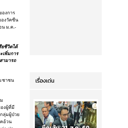
ล ของการ
ของวัคซีน
อน ม.ค.-
ชีวิตได้
ะเพิ่มการ
า สามารถ
เรื่องเด่น
ระชาชน
าม
ผู้ที่มี
ลุ่มผู้ป่วย
รคอ้วน