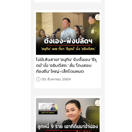
ไม่มีเส้นสาย! 'อนุทิน' รับตั้งเอง 'ธีรุ
ตม์' นั่ง 'อธิบดีสถ.' ลั่น 'โกงสอบ
ท้องถิ่น' ใหญ่-เล็กโดนหมด
05 สิงหาคม 2569