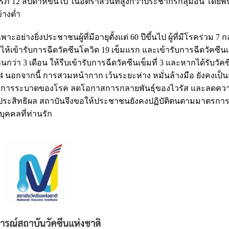
์ 12 สัปดาห์ขึ้นไป ในอัตราส่วนที่สูงกว่าประชากรกลุ่มอื่น โดยพ
้างต่ำ
างยิ่งประชาชนผู้ที่มีอายุตั้งแต่ 60 ปีขึ้นไป ผู้ที่มีโรคร่วม 7 ก
 ไห้เข้ารับการฉีดวัคซีนโควิด 19 เข็มแรก และเข้ารับการฉีดวัคซีนเข
่า 3 เดือน ให้รีบเข้ารับการฉีดวัคซีนเข็มที่ 3 และหากได้รับวัคซี
มที่ 4 นอกจากนี้ การสวมหน้ากาก เว้นระยะห่าง หมั่นล้างมือ ยังคงเ
ควบคุมการระบาดของโรค ลดโอกาสการกลายพันธุ์ของไวรัส และลดความ
มีประสิทธิผล สถาบันจึงขอให้ประชาชนยังคงปฏิบัติตนตามมาตรการ
ุคคลที่ท่านรัก