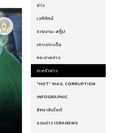
ข่าว
เวทีทัศน์
รายงาน-สกู๊ป
เกาะประเด็น
กระจายข่าว
ตะกร้าข่าว
"HOT" MAIL CORRUPTION
INFOGRAPHIC
อิศราอินไซด์
รวมข่าว ISRANEWS