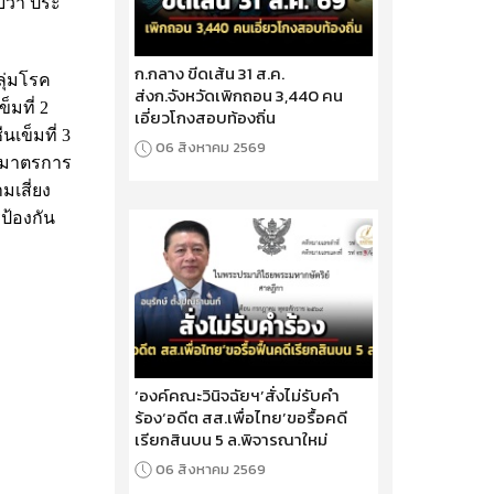
บว่า ประ
ก.กลาง ขีดเส้น 31 ส.ค.
ลุ่มโรค
ส่งก.จังหวัดเพิกถอน 3,440 คน
็มที่ 2
เอี่ยวโกงสอบท้องถิ่น
นเข็มที่ 3
06 สิงหาคม 2569
ป็นมาตรการ
เสี่ยง
ป้องกัน
‘องค์คณะวินิจฉัยฯ’สั่งไม่รับคำ
ร้อง‘อดีต สส.เพื่อไทย’ขอรื้อคดี
เรียกสินบน 5 ล.พิจารณาใหม่
06 สิงหาคม 2569