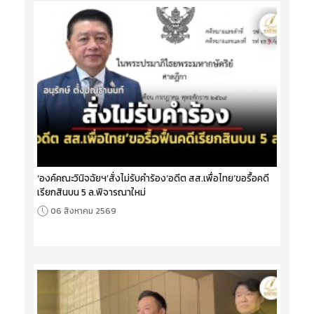
‘องค์คณะวินิจฉัยฯ’สั่งไม่รับคำร้อง‘อดีต สส.เพื่อไทย’ขอรื้อคดี
เรียกสินบน 5 ล.พิจารณาใหม่
06 สิงหาคม 2569