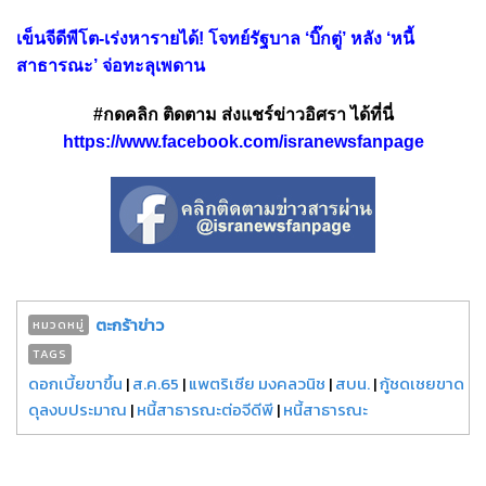
เข็นจีดีพีโต-เร่งหารายได้! โจทย์รัฐบาล ‘บิ๊กตู่’ หลัง ‘หนี้
สาธารณะ’ จ่อทะลุเพดาน
#กดคลิก ติดตาม ส่งแชร์ข่าวอิศรา ได้ที่นี่
https://www.facebook.com/isranewsfanpage
ตะกร้าข่าว
หมวดหมู่
TAGS
ดอกเบี้ยขาขึ้น
|
ส.ค.65
|
แพตริเซีย มงคลวนิช
|
สบน.
|
กู้ชดเชยขาด
ดุลงบประมาณ
|
หนี้สาธารณะต่อจีดีพี
|
หนี้สาธารณะ