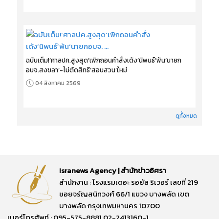
ฉบับเต็ม!‘ศาลปค.สูงสุด’เพิกถอนคำสั่งเด้ง‘นิพนธ์’พ้น‘นายก
อบจ.สงขลา’-ไม่ตัดสิทธิ‘สอบสวน’ใหม่
04 สิงหาคม 2569
ดูทั้งหมด
Isranews Agency | สำนักข่าวอิศรา
สำนักงาน : โรงแรมเดอะ รอยัล ริเวอร์ เลขที่ 219
ซอยจรัญสนิทวงศ์ 66/1 แขวง บางพลัด เขต
บางพลัด กรุงเทพมหานคร 10700
เบอร์โทรศัพท์ : 095-575-8881,02-2413160-1