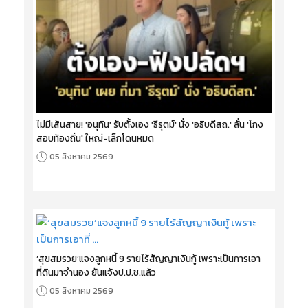
ไม่มีเส้นสาย! 'อนุทิน' รับตั้งเอง 'ธีรุตม์' นั่ง 'อธิบดีสถ.' ลั่น 'โกง
สอบท้องถิ่น' ใหญ่-เล็กโดนหมด
05 สิงหาคม 2569
‘สุขสมรวย’แจงลูกหนี้ 9 รายไร้สัญญาเงินกู้ เพราะเป็นการเอา
ที่ดินมาจำนอง ยันแจ้งป.ป.ช.แล้ว
05 สิงหาคม 2569