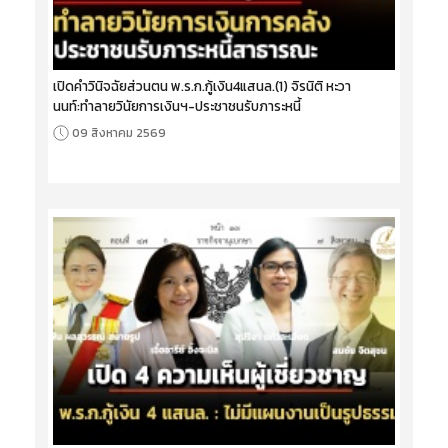
เปิดคำวินิจฉัยส่วนตน พ.ร.ก.กู้เงิน4แสนล.(1) จิรนิติ หะวา
นนท์:ทำลายวินัยการเงินฯ-ประชาชนรับภาระหนี้
09 สิงหาคม 2569