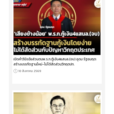
เปิดคำวินิจฉัยส่วนตนพ.ร.ก.กู้เงิน4แสนล.(จบ) อุดม รัฐอมฤต:
สร้างบรรทัดฐานใหม่-ไม่ได้สัดส่วนวิกฤตปท.
10 สิงหาคม 2569