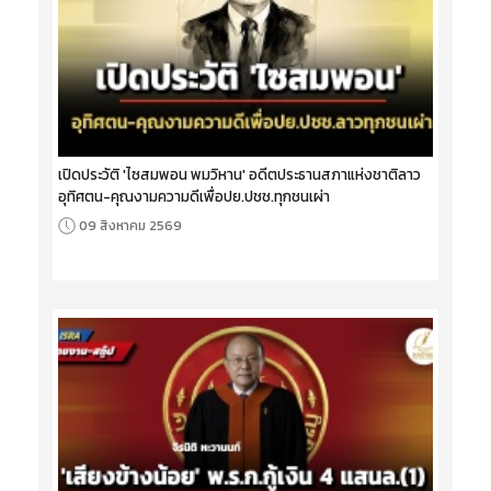
เปิดประวัติ 'ไซสมพอน พมวิหาน' อดีตประธานสภาแห่งชาติลาว
อุทิศตน-คุณงามความดีเพื่อปย.ปชช.ทุกชนเผ่า
09 สิงหาคม 2569