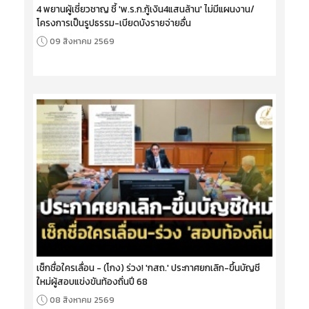
4 พยานผู้เชี่ยวชาญ ชี้ 'พ.ร.ก.กู้เงิน4แสนล้าน' ไม่มีแผนงาน/
โครงการเป็นรูปธรรม-เบียดบังรายจ่ายอื่น
09 สิงหาคม 2569
เช็กชื่อใครเลื่อน - (โกง) ร่วง! 'กสถ.' ประกาศยกเลิก-ขึ้นบัญชี
ใหม่ผู้สอบแข่งขันท้องถิ่นปี 68
08 สิงหาคม 2569