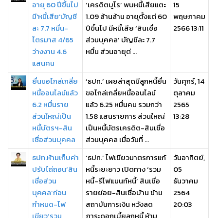
อายุ 60 ปีขึ้นไป
‘เครดิตบูโร’ พบหนี้เสียแตะ
15
มี'หนี้เสีย'บัญชี
1.09 ล้านล้าน อายุตั้งแต่ 60
พฤษภาคม
ละ 7.7 หมื่น-
ปีขึ้นไป มีหนี้เสีย ‘สินเชื่อ
2566 13:11
ไตรมาส 4/65
ส่วนบุคคล’ บัญชีละ 7.7
ว่างงาน 4.6
หมื่น ส่วนอายุต่ ...
แสนคน
ยื่นขอไกล่เกลี่ย
‘ธปท.’ เผยล่าสุดมีลูกหนี้ยื่น
วันศุกร์, 14
หนี้ออนไลน์แล้ว
ขอไกล่เกลี่ยหนี้ออนไลน์
ตุลาคม
6.2 หมื่นราย
แล้ว 6.25 หมื่นคน รวมกว่า
2565
ส่วนใหญ่เป็น
1.58 แสนรายการ ส่วนใหญ่
13:28
หนี้บัตรฯ-สิน
เป็นหนี้บัตรเครดิต-สินเชื่อ
เชื่อส่วนบุคคล
ส่วนบุคคล เมื่อวันที่ ...
ธปท.ห้ามเก็บค่า
‘ธปท.’ ไฟเขียวมาตรการแก้
วันอาทิตย์,
ปรับไถ่ถอน‘สิน
หนี้ระยะยาว เปิดทาง ‘รวม
05
เชื่อส่วน
หนี้-รีไฟแนนท์หนี้’ สินเชื่อ
ธันวาคม
บุคคล’ก่อน
รายย่อย-สินเชื่อบ้าน ข้าม
2564
กำหนด-ไฟ
สถาบันการเงิน หวังลด
20:03
เขียว‘รวม
ภาระดอกเบี้ยลูกหนี้ ห้าม