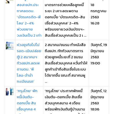
สอง! ธปท.ประ
มาตรการช่วยเหลือลูกหนี้
18
กาศลดดบ.
ระยะ 2 เคาะลดเพดาน
กรกฎาคม
‘บัตรเครดิต-พี
ดอกเบี้ย ‘บัตรเครดิต-สิน
2563
โลน’ 2-4%
เชื่อส่วนบุคคล’ 2-4%
16:28
พ่วงขยาย
พร้อมขยายวงเงินบัตรฯ-
วงเงินเป็น 2 เท่า
สินเชื่อส่วนบุคคลเป็น 2 เ ...
ห่วงธุรกิจไปไม่
2 สมาคม/ชมรม ทำหนังสือ
วันศุกร์, 19
รอด-เมินปล่อย
ถึงธปท. ทักท้วงมาตรการ
มิถุนายน
กู้! 2 สมาคมฯ
ช่วยลูกหนี้ระยะที่ 2 ชมรม
2563
ท้วงธปท.ลดเพ
สินเชื่อส่วนบุคคล หวั่นทำให้
19:00
ดานดบ. ‘พี
ลูกค้าเข้าถึงสินเชื่อในระบบ
โลน-จำนำ
ได้ยากขึ้น ขณะที่ สมาคมผู
ทะเบียนรถ’
...
‘กรุงไทย’ พัก
‘กรุงไทย’ ประกาศพักหนี้
วันศุกร์, 12
หนี้เงินต้น-
เงินต้น-ดอกเบี้ย สินเชื่อ
มิถุนายน
ดอกเบี้ย สิน
ส่วนบุคคลนาน 4 เดือน
2563
เชื่อบุคคล 4
พร้อมพักเงินต้นกู้บ้านนาน
18:36