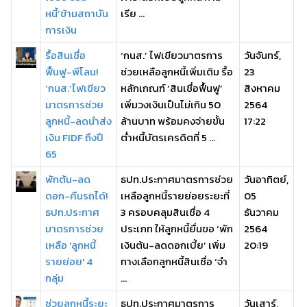
หนี้’ข้ามสถาบัน
เรีย ...
การเงิน
รื้อสินเชื่อ
‘กนส.’ ไฟเขียวมาตรการ
วันจันทร์,
ฟื้นฟู-พีโลน!
ช่วยเหลือลูกหนี้เพิ่มเติม รื้อ
23
‘กนส.’ไฟเขียว
หลักเกณฑ์ ‘สินเชื่อฟื้นฟู’
สิงหาคม
มาตรการช่วย
เพิ่มวงเงินเป็นไม่เกิน 50
2564
ลูกหนี้-ลดนำส่ง
ล้านบาท พร้อมคงจ่ายขั้น
17:22
เงิน FIDF ถึงปี
ต่ำหนี้บัตรเครดิตที่ 5 ...
65
พักต้น-ลด
ธปท.ประกาศมาตรการช่วย
วันอาทิตย์,
ดอก-คืนรถได้!
เหลือลูกหนี้รายย่อยระยะที่
05
ธปท.ประกาศ
3 ครอบคลุมสินเชื่อ 4
ธันวาคม
มาตรการช่วย
ประเภท ให้ลูกหนี้ยื่นขอ ‘พัก
2564
เหลือ 'ลูกหนี้
เงินต้น-ลดดอกเบี้ย’ เพิ่ม
20:19
รายย่อย' 4
ทางเลือกลูกหนี้สินเชื่อ ‘จำ
กลุ่ม
...
ช่วยลูกหนี้ระยะ
ธปท.ประกาศมาตรการ
วันเสาร์,