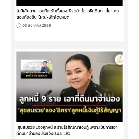
ไม่มีเส้นสาย! 'อนุทิน' รับตั้งเอง 'ธีรุตม์' นั่ง 'อธิบดีสถ.' ลั่น 'โกง
สอบท้องถิ่น' ใหญ่-เล็กโดนหมด
05 สิงหาคม 2569
‘สุขสมรวย’แจงลูกหนี้ 9 รายไร้สัญญาเงินกู้ เพราะเป็นการเอา
ที่ดินมาจำนอง ยันแจ้งป.ป.ช.แล้ว