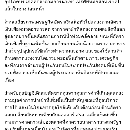
อุปโภคบริโภคลดลงตามการนำเข้าโทรศัพท์มือถือที่เร่งไป
แล้วในช่วงก่อนหน้า
ด้านเสถียรภาพเศรษฐกิจ อัตราเงินเฟ้อทั่วไปลดลงตามอัตรา
เงินเฟ้อหมวดอาหารสด จากราคาผักที่ลดลงตามผลผลิตที่ออก
สู่ตลาดมากขึ้นหลังสถานการณ์น้ำท่วมคลี่คลาย ขณะที่อัตรา
เงินเฟ้อพื้นฐานเพิ่มขึ้นจากเดือนก่อนเล็กน้อยตามราคาอาหาร
สำเร็จรูป อุปกรณ์ซักล้างทำความสะอาด และของใช้ส่วนตัว
ด้านตลาดแรงงานโดยรวมทยอยฟื้นตัวตามภาวะเศรษฐกิจ
สะท้อนจากจำนวนผู้ประกันตนในระบบประกันสังคมที่เพิ่มขึ้น
รวมทั้งความเชื่อมั่นของผู้ประกอบอาชีพอิสระที่เป็นบวกต่อ
เนื่อง
สำหรับดุลบัญชีเดินสะพัดขาดดุลจากดุลการค้าที่เกินดุลลดลง
ตามมูลค่าการนำเข้าที่เพิ่มขึ้นเป็นสำคัญ ขณะที่ดุลบริการ
รายได้ และเงินโอนขาดดุลใกล้เคียงกับเดือนก่อน ด้านอัตรา
แลกเปลี่ยนเงินบาทเทียบกับดอลลาร์ สรอ. เฉลี่ยแข็งค่าขึ้น
ตามการคาดการณ์ของตลาดที่คาดว่าธนาคารกลางสหรัฐฯ
จะปรับขึ้นดอกเบี้ยนโยบายในอัตราที่ชะลอลง ประกอบกับ