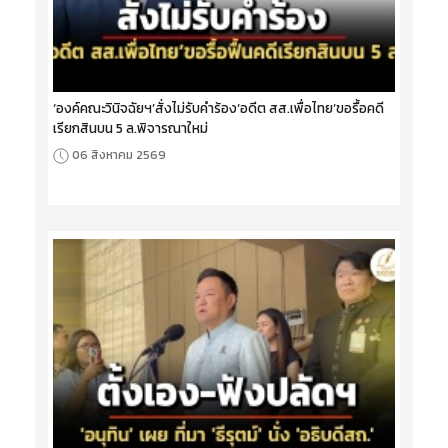
‘องค์คณะวินิจฉัยฯ’สั่งไม่รับคำร้อง‘อดีต สส.เพื่อไทย’ขอรื้อคดี
เรียกสินบน 5 ล.พิจารณาใหม่
06 สิงหาคม 2569