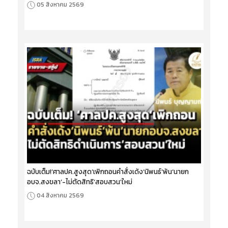
05 สิงหาคม 2569
ฉบับเต็ม!‘ศาลปค.สูงสุด’เพิกถอนคำสั่งเด้ง‘นิพนธ์’พ้น‘นายก
อบจ.สงขลา’-ไม่ตัดสิทธิ‘สอบสวน’ใหม่
04 สิงหาคม 2569