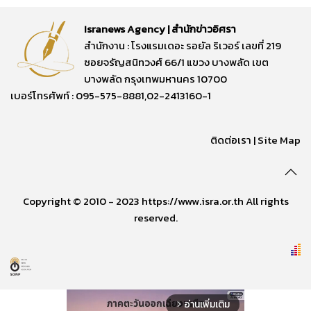
Isranews Agency | สำนักข่าวอิศรา
สำนักงาน : โรงแรมเดอะ รอยัล ริเวอร์ เลขที่ 219
ซอยจรัญสนิทวงศ์ 66/1 แขวง บางพลัด เขต
บางพลัด กรุงเทพมหานคร 10700
เบอร์โทรศัพท์ : 095-575-8881,02-2413160-1
ติดต่อเรา
|
Site Map
Copyright © 2010 - 2023 https://www.isra.or.th All rights
reserved.
อ่านเพิ่มเติม
arrow_forward_ios