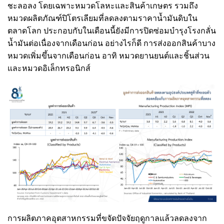
ชะลอลง โดยเฉพาะหมวดโลหะและสินค้าเกษตร รวมถึง
หมวดผลิตภัณฑ์ปิโตรเลียมที่ลดลงตามราคาน้ำมันดิบใน
ตลาดโลก ประกอบกับในเดือนนี้ยังมีการปิดซ่อมบำรุงโรงกลั่น
น้ำมันต่อเนื่องจากเดือนก่อน อย่างไรก็ดี การส่งออกสินค้าบาง
หมวดเพิ่มขึ้นจากเดือนก่อน อาทิ หมวดยานยนต์และชิ้นส่วน
และหมวดอิเล็กทรอนิกส์
การผลิตภาคอุตสาหกรรมที่ขจัดปัจจัยฤดูกาลแล้วลดลงจาก