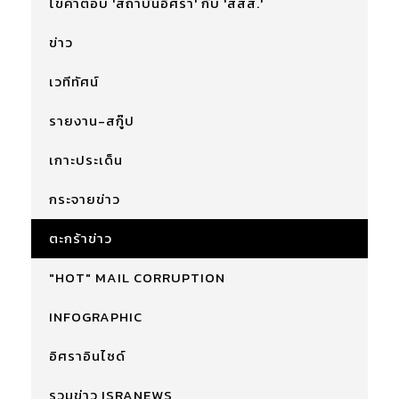
ไขคำตอบ 'สถาบันอิศรา' กับ 'สสส.'
ข่าว
เวทีทัศน์
รายงาน-สกู๊ป
เกาะประเด็น
กระจายข่าว
ตะกร้าข่าว
"HOT" MAIL CORRUPTION
INFOGRAPHIC
อิศราอินไซด์
รวมข่าว ISRANEWS