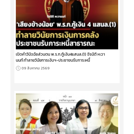
เปิดคำวินิจฉัยส่วนตน พ.ร.ก.กู้เงิน4แสนล.(1) จิรนิติ หะวา
นนท์:ทำลายวินัยการเงินฯ-ประชาชนรับภาระหนี้
09 สิงหาคม 2569