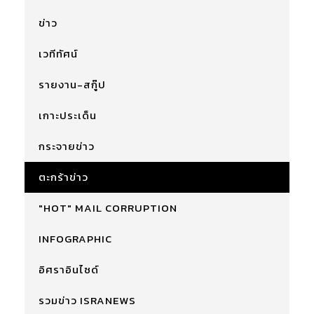
ข่าว
เวทีทัศน์
รายงาน-สกู๊ป
เกาะประเด็น
กระจายข่าว
ตะกร้าข่าว
"HOT" MAIL CORRUPTION
INFOGRAPHIC
อิศราอินไซด์
รวมข่าว ISRANEWS