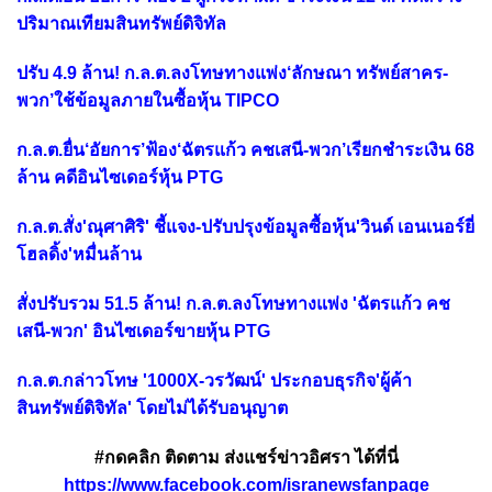
ปริมาณเทียมสินทรัพย์ดิจิทัล
ปรับ 4.9 ล้าน! ก.ล.ต.ลงโทษทางแพ่ง‘ลักษณา ทรัพย์สาคร-
พวก’ใช้ข้อมูลภายในซื้อหุ้น TIPCO
ก.ล.ต.ยื่น‘อัยการ’ฟ้อง‘ฉัตรแก้ว คชเสนี-พวก’เรียกชำระเงิน 68
ล้าน คดีอินไซเดอร์หุ้น PTG
ก.ล.ต.สั่ง'ณุศาศิริ' ชี้แจง-ปรับปรุงข้อมูลซื้อหุ้น'วินด์ เอนเนอร์ยี่
โฮลดิ้ง'หมื่นล้าน
สั่งปรับรวม 51.5 ล้าน! ก.ล.ต.ลงโทษทางแพ่ง 'ฉัตรแก้ว คช
เสนี-พวก' อินไซเดอร์ขายหุ้น PTG
ก.ล.ต.กล่าวโทษ '1000X-วรวัฒน์' ประกอบธุรกิจ'ผู้ค้า
สินทรัพย์ดิจิทัล' โดยไม่ได้รับอนุญาต
#กดคลิก ติดตาม ส่งแชร์ข่าวอิศรา ได้ที่นี่
https://www.facebook.com/isranewsfanpage