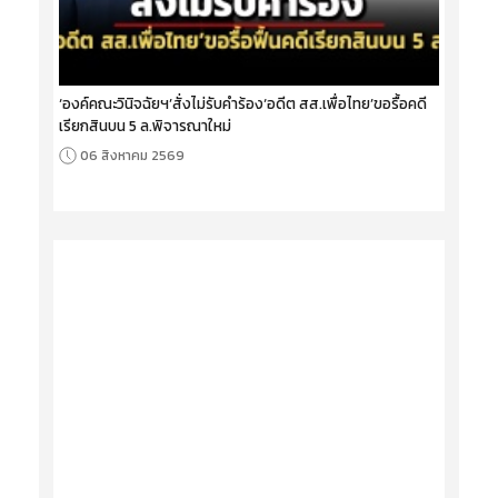
‘องค์คณะวินิจฉัยฯ’สั่งไม่รับคำร้อง‘อดีต สส.เพื่อไทย’ขอรื้อคดี
เรียกสินบน 5 ล.พิจารณาใหม่
06 สิงหาคม 2569