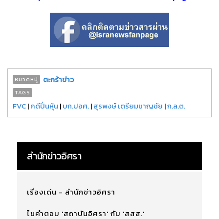
ตะกร้าข่าว
หมวดหมู่
TAGS
FVC
|
คดีปั่นหุ้น
|
บก.ปอศ.
|
สุรพงษ์ เตรียมชาญชัย
|
ก.ล.ต.
สำนักข่าวอิศรา
เรื่องเด่น - สำนักข่าวอิศรา
ไขคำตอบ 'สถาบันอิศรา' กับ 'สสส.'