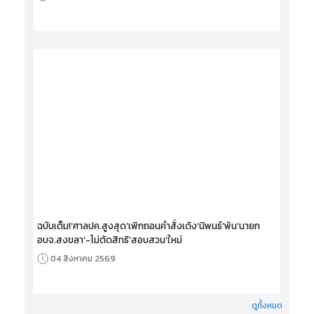
ฉบับเต็ม!‘ศาลปค.สูงสุด’เพิกถอนคำสั่งเด้ง‘นิพนธ์’พ้น‘นายก
อบจ.สงขลา’-ไม่ตัดสิทธิ‘สอบสวน’ใหม่
04 สิงหาคม 2569
ดูทั้งหมด