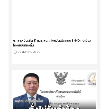
ก.กลาง ขีดเส้น 31 ส.ค. ส่งก.จังหวัดเพิกถอน 3,440 คนเอี่ยว
โกงสอบท้องถิ่น
06 สิงหาคม 2569