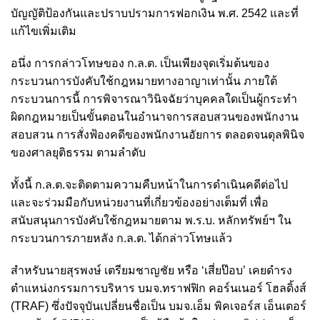
บัญญัติป้องกันและปราบปรามการฟอกเงิน พ.ศ. 2542 และที่
แก้ไขเพิ่มเติม
อนึ่ง การกล่าวโทษของ ก.ล.ต. เป็นเพียงจุดเริ่มต้นของ
กระบวนการบังคับใช้กฎหมายทางอาญาเท่านั้น ภายใต้
กระบวนการนี้ การพิจารณาวินิจฉัยว่าบุคคลใดเป็นผู้กระทำ
ผิดกฎหมายเป็นขั้นตอนในอำนาจการสอบสวนของพนักงาน
สอบสวน การสั่งฟ้องคดีของพนักงานอัยการ ตลอดจนดุลพินิจ
ของศาลยุติธรรม ตามลำดับ
ทั้งนี้ ก.ล.ต.จะติดตามความคืบหน้าในการดำเนินคดีต่อไป
และจะร่วมมือกับหน่วยงานที่เกี่ยวข้องอย่างเต็มที่ เพื่อ
สนับสนุนการบังคับใช้กฎหมายตาม พ.ร.บ. หลักทรัพย์ฯ ใน
กระบวนการภายหลัง ก.ล.ต. ได้กล่าวโทษแล้ว
สำหรับนายสุรพงษ์ เตรียมชาญชัย หรือ ‘เสี่ยป๊อบ’ เคยดำรง
ตำแหน่งกรรมการบริหาร บมจ.ทราฟฟิก คอร์นเนอร์ โฮลดิ้งส์
(TRAF) ซึ่งปัจจุบันเปลี่ยนชื่อเป็น บมจ.เอ็ม พิคเจอร์ส เอ็นเตอร์