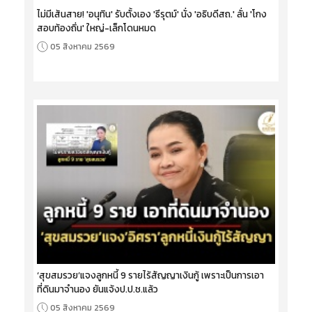
ไม่มีเส้นสาย! 'อนุทิน' รับตั้งเอง 'ธีรุตม์' นั่ง 'อธิบดีสถ.' ลั่น 'โกง
สอบท้องถิ่น' ใหญ่-เล็กโดนหมด
05 สิงหาคม 2569
‘สุขสมรวย’แจงลูกหนี้ 9 รายไร้สัญญาเงินกู้ เพราะเป็นการเอา
ที่ดินมาจำนอง ยันแจ้งป.ป.ช.แล้ว
05 สิงหาคม 2569