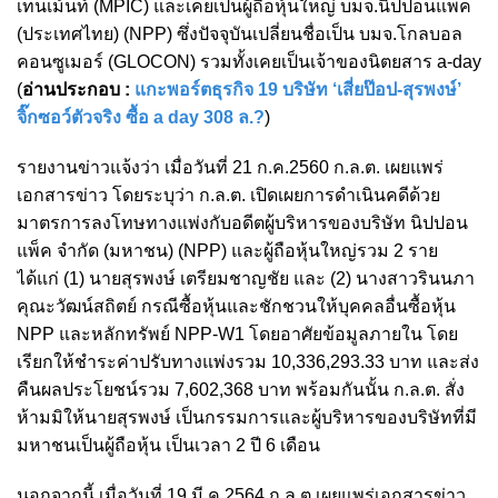
เทนเม้นท์ (MPIC) และเคยเป็นผู้ถือหุ้นใหญ่ บมจ.นิปปอนแพ็ค
(ประเทศไทย) (NPP) ซึ่งปัจจุบันเปลี่ยนชื่อเป็น บมจ.โกลบอล
คอนซูเมอร์ (GLOCON) รวมทั้งเคยเป็นเจ้าของนิตยสาร a-day
(
อ่านประกอบ :
แกะพอร์ตธุรกิจ 19 บริษัท ‘เสี่ยป๊อป-สุรพงษ์’
จิ๊กซอว์ตัวจริง ซื้อ a day 308 ล.?
)
รายงานข่าวแจ้งว่า เมื่อวันที่ 21 ก.ค.2560 ก.ล.ต. เผยแพร่
เอกสารข่าว โดยระบุว่า ก.ล.ต. เปิดเผยการดำเนินคดีด้วย
มาตรการลงโทษทางแพ่งกับอดีตผู้บริหารของบริษัท นิปปอน
แพ็ค จำกัด (มหาชน) (NPP) และผู้ถือหุ้นใหญ่รวม 2 ราย
ได้แก่ (1) นายสุรพงษ์ เตรียมชาญชัย และ (2) นางสาวรินนภา
คุณะวัฒน์สถิตย์ กรณีซื้อหุ้นและชักชวนให้บุคคลอื่นซื้อหุ้น
NPP และหลักทรัพย์ NPP-W1 โดยอาศัยข้อมูลภายใน โดย
เรียกให้ชำระค่าปรับทางแพ่งรวม 10,336,293.33 บาท และส่ง
คืนผลประโยชน์รวม 7,602,368 บาท
พร้อมกันนั้น ก.ล.ต. สั่ง
ห้ามมิให้นายสุรพงษ์ เป็นกรรมการและผู้บริหารของบริษัทที่มี
มหาชนเป็นผู้ถือหุ้น เป็นเวลา 2 ปี 6 เดือน
นอกจากนี้ เมื่อวันที่ 19 มี.ค.2564 ก.ล.ต.เผยแพร่เอกสารข่าว