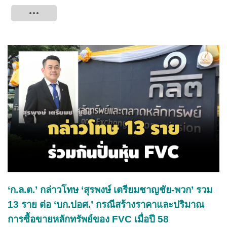
Tweet
‘ก.ล.ต.’ กล่าวโทษ ‘สุรพงษ์ เตรียมชาญชัย-พวก’ รวม
13 ราย ต่อ ‘บก.ปอศ.’ กรณีสร้างราคาและปริมาณ
การซื้อขายหลักทรัพย์ของ FVC เมื่อปี 58