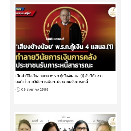
เปิดคำวินิจฉัยส่วนตน พ.ร.ก.กู้เงิน4แสนล.(1) จิรนิติ หะวา
นนท์:ทำลายวินัยการเงินฯ-ประชาชนรับภาระหนี้
09 สิงหาคม 2569