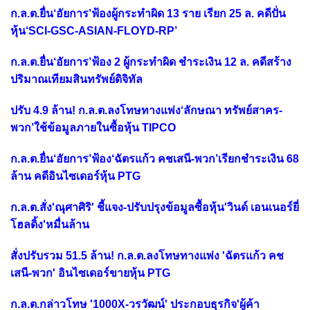
ก.ล.ต.ยื่น‘อัยการ’ฟ้องผู้กระทำผิด 13 ราย เรียก 25 ล. คดีปั่น
หุ้น‘SCI-GSC-ASIAN-FLOYD-RP’
ก.ล.ต.ยื่น‘อัยการ’ฟ้อง 2 ผู้กระทำผิด ชำระเงิน 12 ล. คดีสร้าง
ปริมาณเทียมสินทรัพย์ดิจิทัล
ปรับ 4.9 ล้าน! ก.ล.ต.ลงโทษทางแพ่ง‘ลักษณา ทรัพย์สาคร-
พวก’ใช้ข้อมูลภายในซื้อหุ้น TIPCO
ก.ล.ต.ยื่น‘อัยการ’ฟ้อง‘ฉัตรแก้ว คชเสนี-พวก’เรียกชำระเงิน 68
ล้าน คดีอินไซเดอร์หุ้น PTG
ก.ล.ต.สั่ง'ณุศาศิริ' ชี้แจง-ปรับปรุงข้อมูลซื้อหุ้น'วินด์ เอนเนอร์ยี่
โฮลดิ้ง'หมื่นล้าน
สั่งปรับรวม 51.5 ล้าน! ก.ล.ต.ลงโทษทางแพ่ง 'ฉัตรแก้ว คช
เสนี-พวก' อินไซเดอร์ขายหุ้น PTG
ก.ล.ต.กล่าวโทษ '1000X-วรวัฒน์' ประกอบธุรกิจ'ผู้ค้า