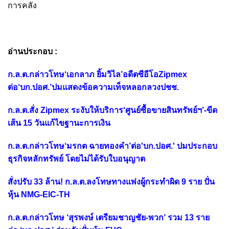
การคลัง
อ่านประกอบ :
ก.ล.ต.กล่าวโทษ‘เอกลาภ ยิ้มวิไล’อดีตซีอีโอZipmex
ต่อ‘บก.ปอศ.’ปมแสดงข้อความเท็จหลอกลวงปชช.
ก.ล.ต.สั่ง Zipmex ระงับให้บริการ‘ศูนย์ซื้อขายสินทรัพย์ฯ’-ขีด
เส้น 15 วันแก้ไขฐานะการเงิน
ก.ล.ต.กล่าวโทษ‘มรกต ฉายทองคำ’ต่อ'บก.ปอศ.' ปมประกอบ
ธุรกิจหลักทรัพย์ โดยไม่ได้รับใบอนุญาต
สั่งปรับ 33 ล้าน! ก.ล.ต.ลงโทษทางแพ่งผู้กระทำผิด 9 ราย ปั่น
หุ้น NMG-EIC-TH
ก.ล.ต.กล่าวโทษ ‘สุรพงษ์ เตรียมชาญชัย-พวก’ รวม 13 ราย