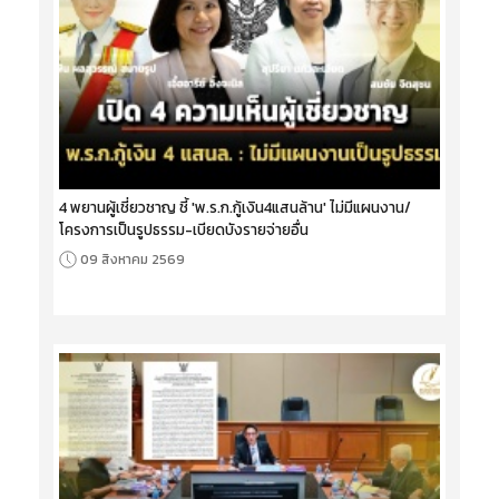
4 พยานผู้เชี่ยวชาญ ชี้ 'พ.ร.ก.กู้เงิน4แสนล้าน' ไม่มีแผนงาน/
โครงการเป็นรูปธรรม-เบียดบังรายจ่ายอื่น
09 สิงหาคม 2569