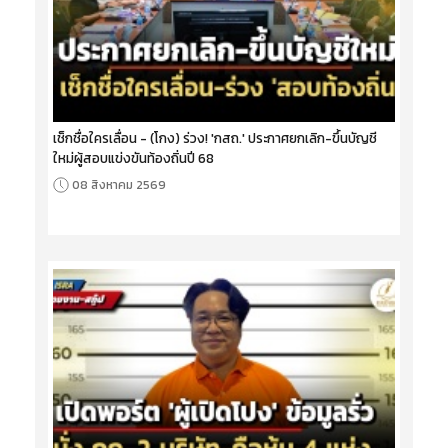
เช็กชื่อใครเลื่อน - (โกง) ร่วง! 'กสถ.' ประกาศยกเลิก-ขึ้นบัญชี
ใหม่ผู้สอบแข่งขันท้องถิ่นปี 68
08 สิงหาคม 2569