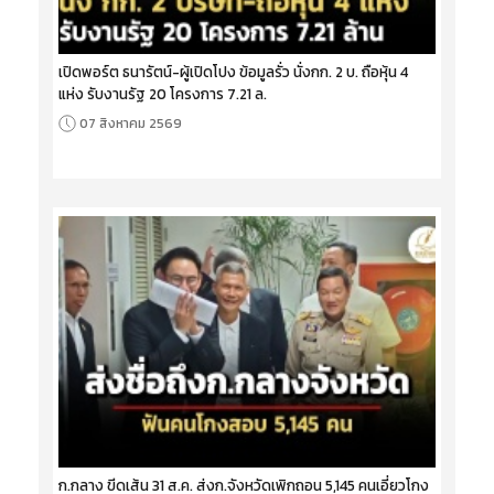
เปิดพอร์ต ธนารัตน์-ผู้เปิดโปง ข้อมูลรั่ว นั่งกก. 2 บ. ถือหุ้น 4
แห่ง รับงานรัฐ 20 โครงการ 7.21 ล.
07 สิงหาคม 2569
ก.กลาง ขีดเส้น 31 ส.ค. ส่งก.จังหวัดเพิกถอน 5,145 คนเอี่ยวโกง