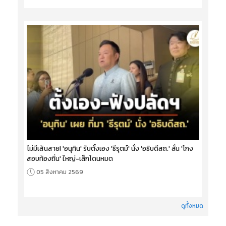
ไม่มีเส้นสาย! 'อนุทิน' รับตั้งเอง 'ธีรุตม์' นั่ง 'อธิบดีสถ.' ลั่น 'โกง
สอบท้องถิ่น' ใหญ่-เล็กโดนหมด
05 สิงหาคม 2569
ดูทั้งหมด