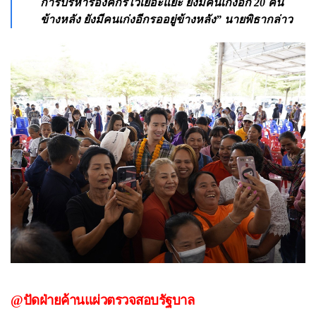
การบริหารองค์กรไว้เยอะแยะ ยังมีคนเก่งอีก 20 คน
ข้างหลัง ยังมีคนเก่งอีกรออยู่ข้างหลัง” นายพิธากล่าว
@ปัดฝ่ายค้านแผ่วตรวจสอบรัฐบาล