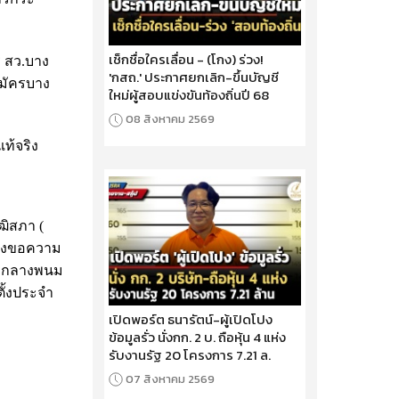
เช็กชื่อใครเลื่อน - (โกง) ร่วง!
คร สว.บาง
'กสถ.' ประกาศยกเลิก-ขึ้นบัญชี
สมัครบาง
ใหม่ผู้สอบแข่งขันท้องถิ่นปี 68
08 สิงหาคม 2569
แท้จริง
ุฒิสภา (
ื่องขอความ
ฏ กลางพนม
ั้งประจำ
เปิดพอร์ต ธนารัตน์-ผู้เปิดโปง
ข้อมูลรั่ว นั่งกก. 2 บ. ถือหุ้น 4 แห่ง
รับงานรัฐ 20 โครงการ 7.21 ล.
07 สิงหาคม 2569