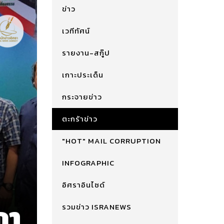
ข่าว
เวทีทัศน์
รายงาน-สกู๊ป
เกาะประเด็น
กระจายข่าว
ตะกร้าข่าว
"HOT" MAIL CORRUPTION
INFOGRAPHIC
อิศราอินไซด์
รวมข่าว ISRANEWS