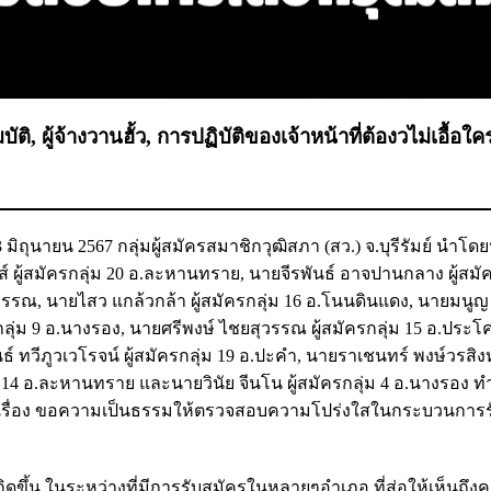
ติ, ผู้จ้างวานฮั้ว, การปฏิบัติของเจ้าหน้าที่ต้องวไม่เอื้อใ
13 มิถุนายน 2567 กลุ่มผู้สมัครสมาชิกวุฒิสภา (สว.) จ.บุรีรัมย์ นำ
์ ผู้สมัครกลุ่ม 20 อ.ละหานทราย, นายจีรพันธ์ อาจปานกลาง ผู้สมัค
สุวรรณ, นายไสว แกล้วกล้า ผู้สมัครกลุ่ม 16 อ.โนนดินแดง, นายมน
รกลุ่ม 9 อ.นางรอง, นายศรีพงษ์ ไชยสุวรรณ ผู้สมัครกลุ่ม 15 อ.ประโ
ธ์ ทวีภูวเวโรจน์ ผู้สมัครกลุ่ม 19 อ.ปะคำ, นายราเชนทร์ พงษ์วรสิงห์
่ม 14 อ.ละหานทราย และนายวินัย จีนโน ผู้สมัครกลุ่ม 4 อ.นางรอง ท
ย์ เรื่อง ขอความเป็นธรรมให้ตรวจสอบความโปร่งใสในกระบวนการรั
ิดขึ้น ในระหว่างที่มีการรับสมัครในหลายๆอำเภอ ที่ส่อให้เห็นถึง