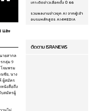
เกาะติดข่าวเลือกตั้ง ปี 66
รวมผลงานข่าวยุค AI จากผู้เข้า
อบรมหลักสูตร AI4MEDIA
คร และ
ติดตาม ISRANEWS
โดยนายสากล
รกลุ่ม 9
ูญ โจมพรม
คนชัย, นาง
 ผู้สมัคร
ำหนังสือถึง
บสมัครผู้
ความไม่