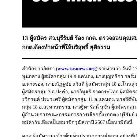
13 ผู้สมัคร สว.บุรีรัมย์ ร้อง กกต. ตรวจสอบคุณสมบั
กกต.ต้องทำหน้าที่ให้บริสุทธิ์ ยุติธรรม
สำนักข่าวอิศรา (
www.isranews.org
) รายงานว่า วันที่ 
พูนกลาง ผู้สมัครกลุ่ม 19 อ.แคนดง, นางบุญทริกา วอร์มส
อ.นางรอง, นายณัฏฐชัย สวัสดี ผู้สมัครกลุ่ม 18 อ.โนน
ผู้สมัครกลุ่ม 3 อ.ปะคำ, นายวิทูลร์ ราดกระโทก ผุ้สมัค
รวีกานต์ ประวะศรี ผู้สมัครกลุ่ม 11 อ.แคนดง, นายธิติพัน
กลุ่ม 18 อ.ละหานทราย, นางฐิตารัตน์ นุขัน ผู้สมัครกลุ
ผู้อำนวยการคณะกรรมการการเลือกตั้ง (กกต.) บุรีรัม
สมัครรับเลือกเป็นสมาชิกวุฒิสภาปี 2567 เนื้อหามีดังนี้
คณะผู้สมัคร สว.ข้างต้นเห็นปรากฏการณ์หลายอย่างที่เก