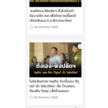
‘องค์คณะวินิจฉัยฯ’สั่งไม่รับคำ
ร้อง‘อดีต สส.เพื่อไทย’ขอรื้อคดี
เรียกสินบน 5 ล.พิจารณาใหม่
06 สิงหาคม 2569
ไม่มีเส้นสาย! 'อนุทิน' รับตั้งเอง 'ธีรุ
ตม์' นั่ง 'อธิบดีสถ.' ลั่น 'โกงสอบ
ท้องถิ่น' ใหญ่-เล็กโดนหมด
05 สิงหาคม 2569