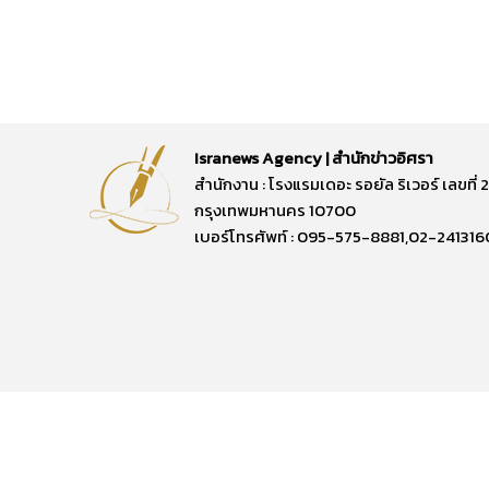
Isranews Agency | สำนักข่าวอิศรา
สำนักงาน : โรงแรมเดอะ รอยัล ริเวอร์ เลขท
กรุงเทพมหานคร 10700
เบอร์โทรศัพท์ : 095-575-8881,02-241316