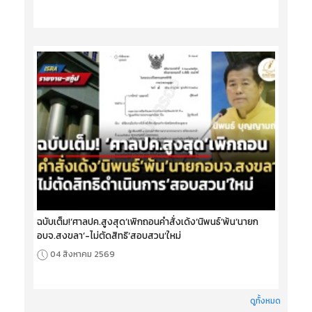
ฉบับเต็ม!‘ศาลปค.สูงสุด’เพิกถอนคำสั่งเด้ง‘นิพนธ์’พ้น‘นายก
อบจ.สงขลา’-ไม่ตัดสิทธิ‘สอบสวน’ใหม่
04 สิงหาคม 2569
ดูทั้งหมด