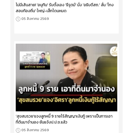
ไม่มีเส้นสาย! 'อนุทิน' รับตั้งเอง 'ธีรุตม์' นั่ง 'อธิบดีสถ.' ลั่น 'โกง
สอบท้องถิ่น' ใหญ่-เล็กโดนหมด
05 สิงหาคม 2569
‘สุขสมรวย’แจงลูกหนี้ 9 รายไร้สัญญาเงินกู้ เพราะเป็นการเอา
ที่ดินมาจำนอง ยันแจ้งป.ป.ช.แล้ว
05 สิงหาคม 2569