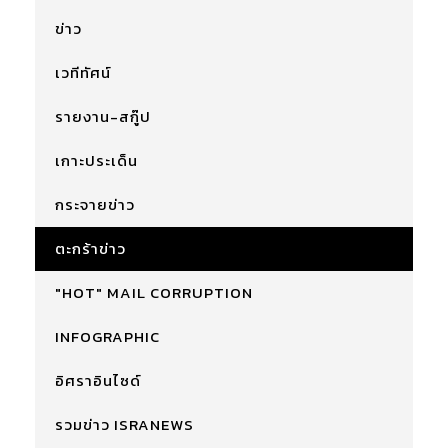
ข่าว
เวทีทัศน์
รายงาน-สกู๊ป
เกาะประเด็น
กระจายข่าว
ตะกร้าข่าว
"HOT" MAIL CORRUPTION
INFOGRAPHIC
อิศราอินไซด์
รวมข่าว ISRANEWS