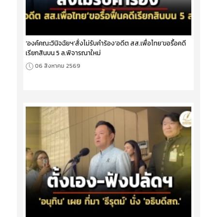
‘องค์คณะวินิจฉัยฯ’สั่งไม่รับคำร้อง‘อดีต สส.เพื่อไทย’ขอรื้อคดี
เรียกสินบน 5 ล.พิจารณาใหม่
06 สิงหาคม 2569