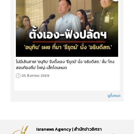
ไม่มีเส้นสาย! 'อนุทิน' รับตั้งเอง 'ธีรุตม์' นั่ง 'อธิบดีสถ.' ลั่น 'โกง
สอบท้องถิ่น' ใหญ่-เล็กโดนหมด
05 สิงหาคม 2569
ดูทั้งหมด
Isranews Agency | สำนักข่าวอิศรา