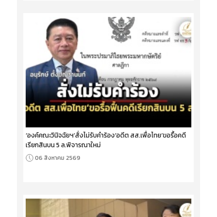
‘องค์คณะวินิจฉัยฯ’สั่งไม่รับคำร้อง‘อดีต สส.เพื่อไทย’ขอรื้อคดี
เรียกสินบน 5 ล.พิจารณาใหม่
06 สิงหาคม 2569