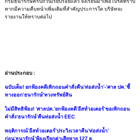
กรมธนารักษ์ครบถ้วนเรียบร้อยแล้ว จึงเรียนมาเพื่อโปรดทราบ
หากมีความคืบหน้าเพิ่มเติมที่สำคัญประการใด บริษัทจะ
รายงานให้ทราบต่อไป
อ่านประกอบ :
ฉบับเต็ม! ยกฟ้องคดีเพิกถอนคำสั่งคืน‘ท่อส่งน้ำ’-‘ศาล ปค.’ชี้
ทางออก‘ธนารักษ์’ทวงทรัพย์สิน
ไม่มีสิทธิฟ้อง! ‘ศาลปค.’ยกฟ้องคดี‘อีสท์วอเตอร์’ขอเพิกถอน
คำสั่ง‘ธนารักษ์’คืนท่อส่งน้ำ EEC
พฤติการณ์‘อีสท์วอเตอร์’ประวิงเวลาคืน‘ท่อส่งน้ำ’
ก่อน‘ธนารักษ์’ฟ้องเรียกค่าเสียหาย 127 ล.