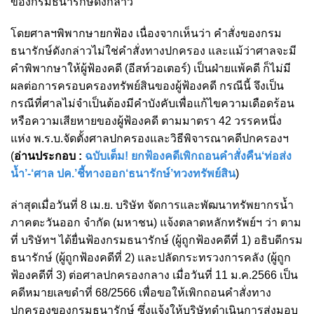
ของกรมธนารักษ์ดังกล่าว
โดยศาลฯพิพากษายกฟ้อง เนื่องจากเห็นว่า คำสั่งของกรม
ธนารักษ์ดังกล่าวไม่ใช่คำสั่งทางปกครอง และแม้ว่าศาลจะมี
คำพิพากษาให้ผู้ฟ้องคดี (อีสท์วอเตอร์) เป็นฝ่ายแพ้คดี ก็ไม่มี
ผลต่อการครอบครองทรัพย์สินของผู้ฟ้องคดี กรณีนี้ จึงเป็น
กรณีที่ศาลไม่จำเป็นต้องมีคำบังคับเพื่อแก้ไขความเดือดร้อน
หรือความเสียหายของผู้ฟ้องคดี ตามมาตรา 42 วรรคหนึ่ง
แห่ง พ.ร.บ.จัดตั้งศาลปกครองและวิธีพิจารณาคดีปกครองฯ
(
อ่านประกอบ :
ฉบับเต็ม! ยกฟ้องคดีเพิกถอนคำสั่งคืน‘ท่อส่ง
น้ำ’-‘ศาล ปค.’ชี้ทางออก‘ธนารักษ์’ทวงทรัพย์สิน
)
ล่าสุดเมื่อวันที่ 8 เม.ย. บริษัท จัดการและพัฒนาทรัพยากรน้ำ
ภาคตะวันออก จำกัด (มหาชน) แจ้งตลาดหลักทรัพย์ฯ ว่า ตาม
ที่ บริษัทฯ ได้ยื่นฟ้องกรมธนารักษ์ (ผู้ถูกฟ้องคดีที่ 1) อธิบดีกรม
ธนารักษ์ (ผู้ถูกฟ้องคดีที่ 2) และปลัดกระทรวงการคลัง (ผู้ถูก
ฟ้องคดีที่ 3) ต่อศาลปกครองกลาง เมื่อวันที่ 11 ม.ค.2566 เป็น
คดีหมายเลขดำที่ 68/2566 เพื่อขอให้เพิกถอนคำสั่งทาง
ปกครองของกรมธนารักษ์ ซึ่งแจ้งให้บริษัทดำเนินการส่งมอบ