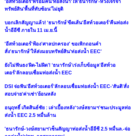
'อีสท์วอเตอร์'พร้อมคืน'ท่อส่งน้ำ'ให้'ธนารักษ์'-ห่วงเจรจา
ทรัพย์สิน'พื้นที่ทับซ้อน'ไม่ยุติ
บอกเลิกสัญญาแล้ว! ‘ธนารักษ์’ขีดเส้น‘อีสท์วอเตอร์’คืนท่อส่ง
น้ำอีอีซี ภายใน 11 เม.ย.นี้
'อีสท์วอเตอร์'ฟ้อง'ศาลปกครอง' ขอเพิกถอนคำ
สั่ง'ธนารักษ์'ให้ส่งมอบทรัพย์สิน'ท่อส่งน้ำ EEC'
ยังไม่ฟันธง‘ผิด-ไม่ผิด’! ‘ธนารักษ์’เร่งเก็บข้อมูล‘อีสท์วอ
เตอร์’ลักลอบเชื่อมท่อส่งน้ำ EEC
DSI จ่อฟัน‘อีสท์วอเตอร์’ลักลอบเชื่อมท่อส่งน้ำ EEC-‘สันติ’สั่ง
สอบจ่าย‘ค่าเช่า’ย้อนหลัง
อนุฤทธิ์ เกิดสินธ์ชัย : เล่าเบื้องหลัง‘วงษ์สยามฯ’ชนะประมูลท่อ
ส่งน้ำ EEC 2.5 หมื่นล้าน
'ธนารักษ์-วงษ์สยามฯ'เซ็นสัญญาท่อส่งน้ำอีอีซี 2.5 หมื่นล.-จ่อ