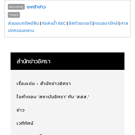
ตะกร้าข่าว
หมวดหมู่
TAGS
ส่งมอบทรัพย์สิน
|
ท่อส่งน้ำ EEC
|
อีสท์วอเตอร์
|
กรมธนารักษ์
|
ศาล
ปกครองกลาง
สำนักข่าวอิศรา
เรื่องเด่น - สำนักข่าวอิศรา
ไขคำตอบ 'สถาบันอิศรา' กับ 'สสส.'
ข่าว
เวทีทัศน์