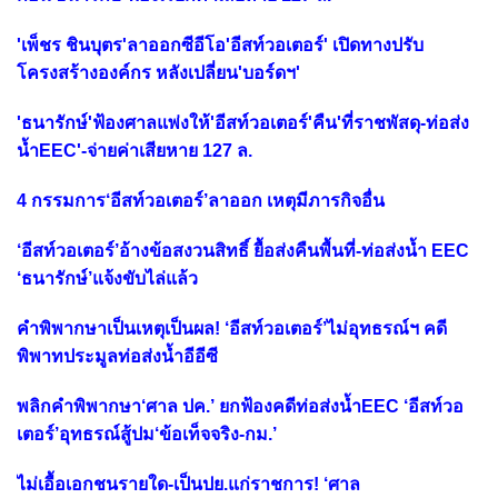
'เพ็ชร ชินบุตร'ลาออกซีอีโอ'อีสท์วอเตอร์' เปิดทางปรับ
โครงสร้างองค์กร หลังเปลี่ยน'บอร์ดฯ'
'ธนารักษ์'ฟ้องศาลแพ่งให้'อีสท์วอเตอร์'คืน'ที่ราชพัสดุ-ท่อส่ง
น้ำEEC'-จ่ายค่าเสียหาย 127 ล.
4 กรรมการ‘อีสท์วอเตอร์’ลาออก เหตุมีภารกิจอื่น
‘อีสท์วอเตอร์’อ้างข้อสงวนสิทธิ์ ยื้อส่งคืนพื้นที่-ท่อส่งน้ำ EEC
‘ธนารักษ์’แจ้งขับไล่แล้ว
คำพิพากษาเป็นเหตุเป็นผล! ‘อีสท์วอเตอร์’ไม่อุทธรณ์ฯ คดี
พิพาทประมูลท่อส่งน้ำอีอีซี
พลิกคำพิพากษา‘ศาล ปค.’ ยกฟ้องคดีท่อส่งน้ำEEC ‘อีสท์วอ
เตอร์’อุทธรณ์สู้ปม‘ข้อเท็จจริง-กม.’
ไม่เอื้อเอกชนรายใด-เป็นปย.แก่ราชการ! ‘ศาล