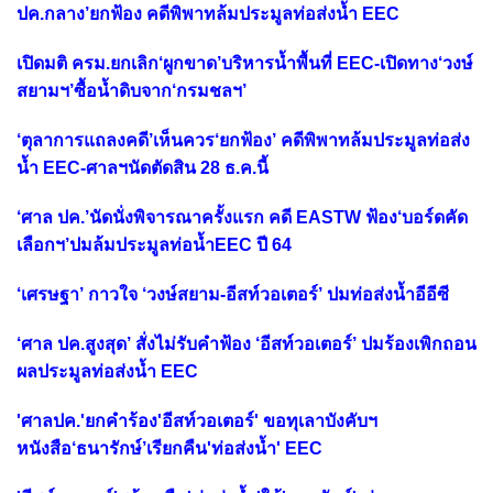
ปค.กลาง’ยกฟ้อง คดีพิพาทล้มประมูลท่อส่งน้ำ EEC
เปิดมติ ครม.ยกเลิก‘ผูกขาด’บริหารน้ำพื้นที่ EEC-เปิดทาง‘วงษ์
สยามฯ’ซื้อน้ำดิบจาก‘กรมชลฯ’
‘ตุลาการแถลงคดี’เห็นควร‘ยกฟ้อง’ คดีพิพาทล้มประมูลท่อส่ง
น้ำ EEC-ศาลฯนัดตัดสิน 28 ธ.ค.นี้
‘ศาล ปค.’นัดนั่งพิจารณาครั้งแรก คดี EASTW ฟ้อง‘บอร์ดคัด
เลือกฯ’ปมล้มประมูลท่อน้ำEEC ปี 64
‘เศรษฐา’ กาวใจ ‘วงษ์สยาม-อีสท์วอเตอร์’ ปมท่อส่งน้ำอีอีซี
‘ศาล ปค.สูงสุด’ สั่งไม่รับคำฟ้อง ‘อีสท์วอเตอร์’ ปมร้องเพิกถอน
ผลประมูลท่อส่งน้ำ EEC
'ศาลปค.'ยกคำร้อง'อีสท์วอเตอร์' ขอทุเลาบังคับฯ
หนังสือ‘ธนารักษ์’เรียกคืน'ท่อส่งน้ำ' EEC