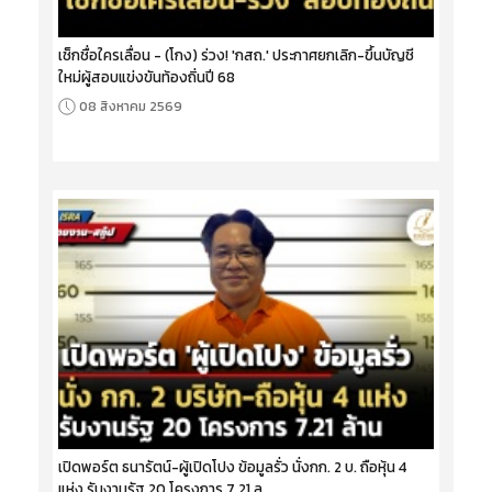
เช็กชื่อใครเลื่อน - (โกง) ร่วง! 'กสถ.' ประกาศยกเลิก-ขึ้นบัญชี
ใหม่ผู้สอบแข่งขันท้องถิ่นปี 68
08 สิงหาคม 2569
เปิดพอร์ต ธนารัตน์-ผู้เปิดโปง ข้อมูลรั่ว นั่งกก. 2 บ. ถือหุ้น 4
แห่ง รับงานรัฐ 20 โครงการ 7.21 ล.