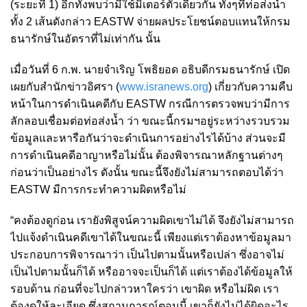
(ระยะที่ 1) อีกทั้งพบว่ามีใช้มิเตอร์ตัวเดียวกัน ทั้งๆที่ท่อส่งน้ำ
ทั้ง 2 เส้นดังกล่าว EASTW จ่ายผลประโยชน์ตอบแทนให้กรม
ธนารักษ์ในอัตราที่ไม่เท่ากัน นั้น
เมื่อวันที่ 6 ก.พ. นายจำเริญ โพธิยอด อธิบดีกรมธนารักษ์ เปิด
เผยกับสำนักข่าวอิศรา (
www.isranews.org
)
เกี่ยวกับความคืบ
หน้าในการดำเนินคดีกับ EASTW กรณีการตรวจพบว่ามีการ
ลักลอบเชื่อมต่อท่อส่งน้ำ ว่า ขณะนี้กรมฯอยู่ระหว่างรวบรวม
ข้อมูลและหารือกันว่าจะดำเนินการอย่างไรได้บ้าง ส่วนจะมี
การดำเนินคดีอาญาหรือไม่นั้น ต้องพิจารณาหลักฐานต่างๆ
ก่อนว่าเป็นอย่างไร ดังนั้น ขณะนี้จึงยังไม่สามารถตอบได้ว่า
EASTW มีการกระทำความผิดหรือไม่
“คงต้องดูก่อน เรายังพิสูจน์ความผิดเขาไม่ได้ จึงยังไม่สามารถ
ไปแจ้งดำเนินคดีเขาได้ในขณะนี้ เพียงแต่เราต้องหาข้อมูลมา
ประกอบการพิจารณาว่า เป็นไปตามนั้นหรือเปล่า ซึ่งอาจไม่
เป็นไปตามนั้นก็ได้ หรืออาจจะเป็นก็ได้ แต่เราต้องได้ข้อมูลให้
รอบด้าน ก่อนที่จะไปกล่าวหาใครว่า เขาผิด หรือไม่ผิด เรา
ต้องดูให้ละเอียด ซึ่งสถานการณ์ตอนนี้ เขาก็ยังไม่ได้ผิดอะไร