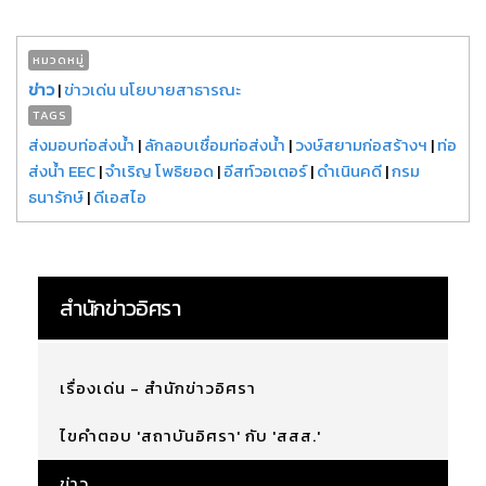
หมวดหมู่
ข่าว
|
ข่าวเด่น นโยบายสาธารณะ
TAGS
ส่งมอบท่อส่งน้ำ
|
ลักลอบเชื่อมท่อส่งน้ำ
|
วงษ์สยามก่อสร้างฯ
|
ท่อ
ส่งน้ำ EEC
|
จำเริญ โพธิยอด
|
อีสท์วอเตอร์
|
ดำเนินคดี
|
กรม
ธนารักษ์
|
ดีเอสไอ
สำนักข่าวอิศรา
เรื่องเด่น - สำนักข่าวอิศรา
ไขคำตอบ 'สถาบันอิศรา' กับ 'สสส.'
ข่าว