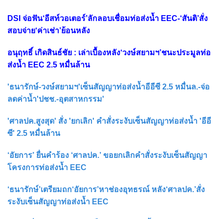
DSI จ่อฟัน‘อีสท์วอเตอร์’ลักลอบเชื่อมท่อส่งน้ำ EEC-‘สันติ’สั่ง
สอบจ่าย‘ค่าเช่า’ย้อนหลัง
อนุฤทธิ์ เกิดสินธ์ชัย : เล่าเบื้องหลัง‘วงษ์สยามฯ’ชนะประมูลท่อ
ส่งน้ำ EEC 2.5 หมื่นล้าน
'ธนารักษ์-วงษ์สยามฯ'เซ็นสัญญาท่อส่งน้ำอีอีซี 2.5 หมื่นล.-จ่อ
ลดค่าน้ำ'ปชช.-อุตสาหกรรม'
'ศาลปค.สูงสุด' สั่ง 'ยกเลิก' คำสั่งระงับเซ็นสัญญาท่อส่งน้ำ 'อีอี
ซี' 2.5 หมื่นล้าน
‘อัยการ’ ยื่นคำร้อง ‘ศาลปค.’ ขอยกเลิกคำสั่งระงับเซ็นสัญญา
โครงการท่อส่งน้ำ EEC
‘ธนารักษ์’เตรียมถก‘อัยการ’หาช่องอุทธรณ์ หลัง‘ศาลปค.’สั่ง
ระงับเซ็นสัญญาท่อส่งน้ำ EEC