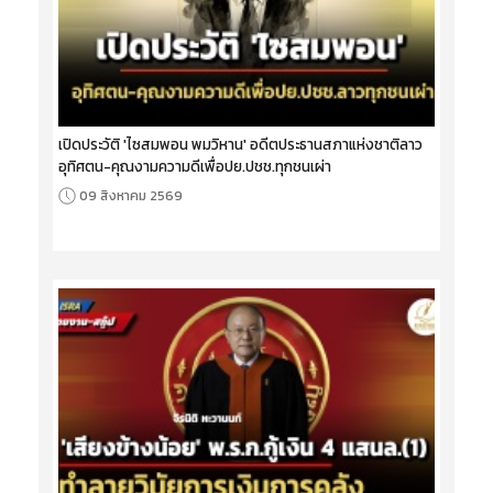
เปิดประวัติ 'ไซสมพอน พมวิหาน' อดีตประธานสภาแห่งชาติลาว
อุทิศตน-คุณงามความดีเพื่อปย.ปชช.ทุกชนเผ่า
09 สิงหาคม 2569