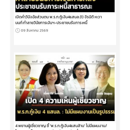
เปิดคำวินิจฉัยส่วนตน พ.ร.ก.กู้เงิน4แสนล.(1) จิรนิติ หะวา
นนท์:ทำลายวินัยการเงินฯ-ประชาชนรับภาระหนี้
09 สิงหาคม 2569
4 พยานผู้เชี่ยวชาญ ชี้ 'พ.ร.ก.กู้เงิน4แสนล้าน' ไม่มีแผนงาน/