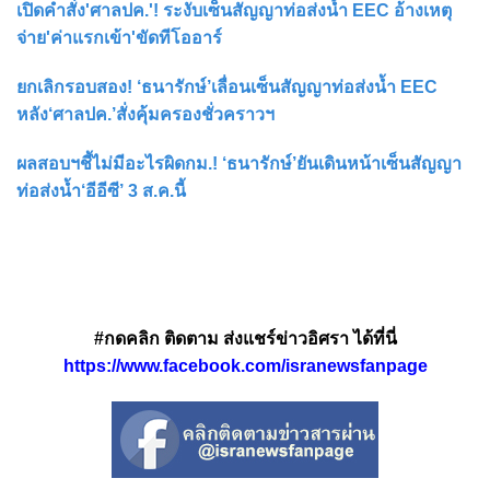
เปิดคำสั่ง'ศาลปค.'! ระงับเซ็นสัญญาท่อส่งน้ำ EEC อ้างเหตุ
จ่าย'ค่าแรกเข้า'ขัดทีโออาร์
ยกเลิกรอบสอง! ‘ธนารักษ์’เลื่อนเซ็นสัญญาท่อส่งน้ำ EEC
หลัง‘ศาลปค.’สั่งคุ้มครองชั่วคราวฯ
ผลสอบฯชี้ไม่มีอะไรผิดกม.! ‘ธนารักษ์’ยันเดินหน้าเซ็นสัญญา
ท่อส่งน้ำ‘อีอีซี’ 3 ส.ค.นี้
#กดคลิก ติดตาม ส่งแชร์ข่าวอิศรา ได้ที่นี่
https://www.facebook.com/isranewsfanpage