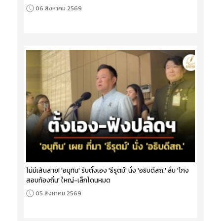
06 สิงหาคม 2569
ไม่มีเส้นสาย! 'อนุทิน' รับตั้งเอง 'ธีรุตม์' นั่ง 'อธิบดีสถ.' ลั่น 'โกง
สอบท้องถิ่น' ใหญ่-เล็กโดนหมด
05 สิงหาคม 2569