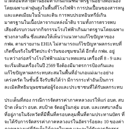
แวดล้อมหลายด้านยังมีค่าเกินเกณฑ์มาตรฐานอย่างต่อเนื่อง
โดยเฉพาะค่าฝุ่นสูงในพื้นที่โรงไฟฟ้า การปนเปื้อนของสารหนู
และแคดเมียมในน้ำและดิน การพบปรอทอินทรีย์เกิน
มาตรฐานในเนื้อปลาจากแหล่งน้ำดิบ รวมทั้งการตรวจพบ
เสียงดังรบกวนจากกิจกรรมโรงไฟฟ้าเกินมาตรฐานโดยเฉพาะ
ช่วงกลางคืน ซึ่งแสดงให้เห็นว่าแนวทางแก้ไขปัญหาของ
กฟผ. ตามรายงาน EHIA ไม่สามารถแก้ไขปัญหาผลกระทบที่
เกิดขึ้นจริงในชีวิตประจำวันของชุมชนได้ อีกทั้ง กฟผ. อยู่
ระหว่างก่อสร้างโรงไฟฟ้าแม่เมาะทดแทน เครื่องที่ 8 - 9 และ
จะเริ่มเดินเครื่องในปี 2569 จึงต้องมีมาตรการป้องกันและ
แก้ไขปัญหาผลกระทบสะสมในพื้นที่อำเภอแม่เมาะอย่าง
เคร่งครัด ในชั้นนี้ จึงรับฟังได้ว่า มีการกระทำอันเป็นการ
ละเมิดสิทธิมนุษยชนต่อผู้ร้องและประชาชนที่ได้รับผลกระทบ
ประเด็นที่สอง กรณีการจัดสรรค่าภาคหลวงแร่ให้แก่ อบต. สบ
ป้าด เห็นว่า อบต. สบป้าด จัดอยู่ในกลุ่ม อบต. และเทศบาลอื่น
ที่อยู่ภายในจังหวัดที่มีพื้นที่ครอบคลุมพื้นที่ตามประทานบัตร ที่
จะได้รับการจัดสรรค่าภาคหลวงแร่ในอัตราร้อยละ 10 ของค่า
ภาคหลวงแร่ที่จัดเก็บได้ภายในเขต และจะได้รับการจัดสรร