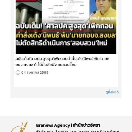
ฉบับเต็ม!‘ศาลปค.สูงสุด’เพิกถอนคำสั่งเด้ง‘นิพนธ์’พ้น‘นายก
อบจ.สงขลา’-ไม่ตัดสิทธิ‘สอบสวน’ใหม่
04 สิงหาคม 2569
ดูทั้งหมด
Isranews Agency | สำนักข่าวอิศรา