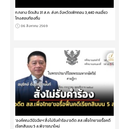
ก.กลาง ขีดเส้น 31 ส.ค. ส่งก.จังหวัดเพิกถอน 3,440 คนเอี่ยว
โกงสอบท้องถิ่น
06 สิงหาคม 2569
‘องค์คณะวินิจฉัยฯ’สั่งไม่รับคำร้อง‘อดีต สส.เพื่อไทย’ขอรื้อคดี
เรียกสินบน 5 ล.พิจารณาใหม่