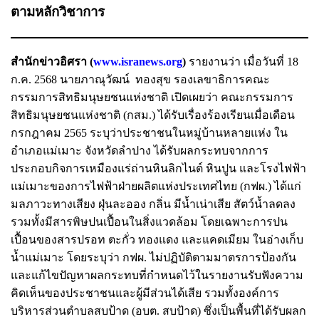
ตามหลักวิชาการ
สำนักข่าวอิศรา (
www.isranews.org
)
รายงานว่า เมื่อวันที่ 18
ก.ค. 2568 นายภาณุวัฒน์ ทองสุข รองเลขาธิการคณะ
กรรมการสิทธิมนุษยชนแห่งชาติ เปิดเผยว่า คณะกรรมการ
สิทธิมนุษยชนแห่งชาติ (กสม.) ได้รับเรื่องร้องเรียนเมื่อเดือน
กรกฎาคม 2565 ระบุว่าประชาชนในหมู่บ้านหลายแห่ง ใน
อำเภอแม่เมาะ จังหวัดลำปาง ได้รับผลกระทบจากการ
ประกอบกิจการเหมืองแร่ถ่านหินลิกไนต์ หินปูน และโรงไฟฟ้า
แม่เมาะของการไฟฟ้าฝ่ายผลิตแห่งประเทศไทย (กฟผ.) ได้แก่
มลภาวะทางเสียง ฝุ่นละออง กลิ่น มีน้ำเน่าเสีย สัตว์น้ำลดลง
รวมทั้งมีสารพิษปนเปื้อนในสิ่งแวดล้อม โดยเฉพาะการปน
เปื้อนของสารปรอท ตะกั่ว ทองแดง และแคดเมียม ในอ่างเก็บ
น้ำแม่เมาะ โดยระบุว่า กฟผ. ไม่ปฏิบัติตามมาตรการป้องกัน
และแก้ไขปัญหาผลกระทบที่กำหนดไว้ในรายงานรับฟังความ
คิดเห็นของประชาชนและผู้มีส่วนได้เสีย รวมทั้งองค์การ
บริหารส่วนตำบลสบป้าด (อบต. สบป้าด) ซึ่งเป็นพื้นที่ได้รับผลก