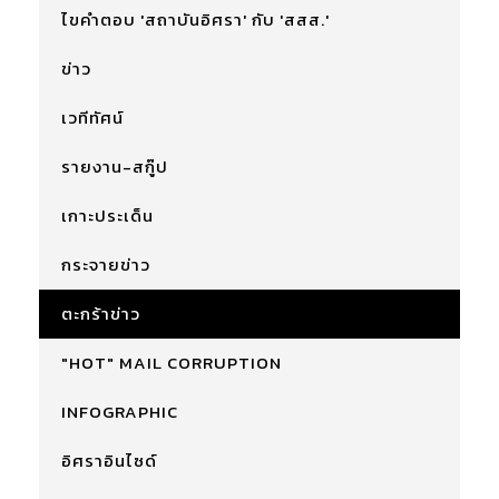
ไขคำตอบ 'สถาบันอิศรา' กับ 'สสส.'
ข่าว
เวทีทัศน์
รายงาน-สกู๊ป
เกาะประเด็น
กระจายข่าว
ตะกร้าข่าว
"HOT" MAIL CORRUPTION
INFOGRAPHIC
อิศราอินไซด์