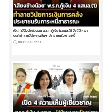
เปิดคำวินิจฉัยส่วนตน พ.ร.ก.กู้เงิน4แสนล.(1) จิรนิติ หะวา
นนท์:ทำลายวินัยการเงินฯ-ประชาชนรับภาระหนี้
09 สิงหาคม 2569