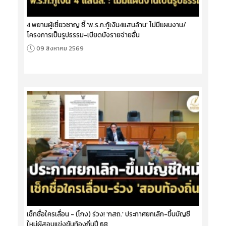
4 พยานผู้เชี่ยวชาญ ชี้ 'พ.ร.ก.กู้เงิน4แสนล้าน' ไม่มีแผนงาน/
โครงการเป็นรูปธรรม-เบียดบังรายจ่ายอื่น
09 สิงหาคม 2569
เช็กชื่อใครเลื่อน - (โกง) ร่วง! 'กสถ.' ประกาศยกเลิก-ขึ้นบัญชี
ใหม่ผู้สอบแข่งขันท้องถิ่นปี 68