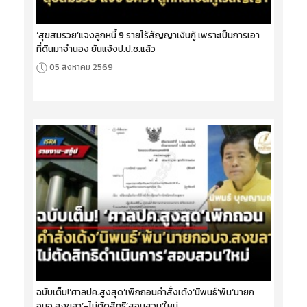
‘สุขสมรวย’แจงลูกหนี้ 9 รายไร้สัญญาเงินกู้ เพราะเป็นการเอา
ที่ดินมาจำนอง ยันแจ้งป.ป.ช.แล้ว
05 สิงหาคม 2569
ฉบับเต็ม!‘ศาลปค.สูงสุด’เพิกถอนคำสั่งเด้ง‘นิพนธ์’พ้น‘นายก
อบจ.สงขลา’-ไม่ตัดสิทธิ‘สอบสวน’ใหม่