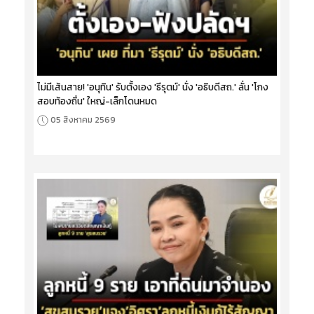
ไม่มีเส้นสาย! 'อนุทิน' รับตั้งเอง 'ธีรุตม์' นั่ง 'อธิบดีสถ.' ลั่น 'โกง
สอบท้องถิ่น' ใหญ่-เล็กโดนหมด
05 สิงหาคม 2569