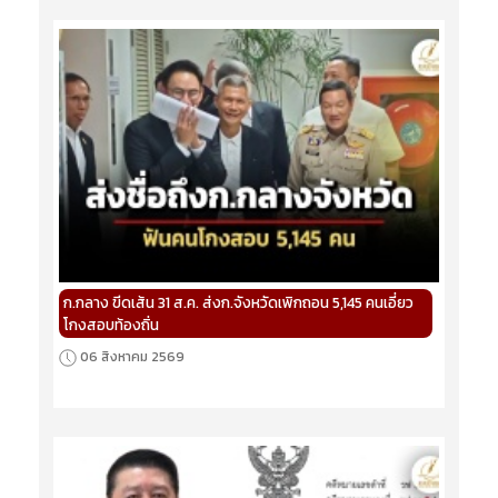
ก.กลาง ขีดเส้น 31 ส.ค. ส่งก.จังหวัดเพิกถอน 5,145 คนเอี่ยว
โกงสอบท้องถิ่น
06 สิงหาคม 2569