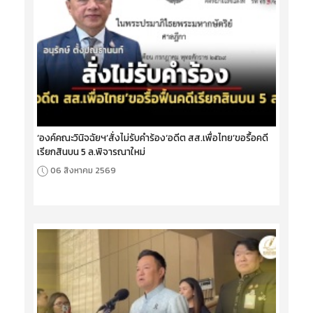
‘องค์คณะวินิจฉัยฯ’สั่งไม่รับคำร้อง‘อดีต สส.เพื่อไทย’ขอรื้อคดี
เรียกสินบน 5 ล.พิจารณาใหม่
06 สิงหาคม 2569