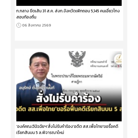
ก.กลาง ขีดเส้น 31 ส.ค. ส่งก.จังหวัดเพิกถอน 5,145 คนเอี่ยวโกง
สอบท้องถิ่น
06 สิงหาคม 2569
‘องค์คณะวินิจฉัยฯ’สั่งไม่รับคำร้อง‘อดีต สส.เพื่อไทย’ขอรื้อคดี
เรียกสินบน 5 ล.พิจารณาใหม่