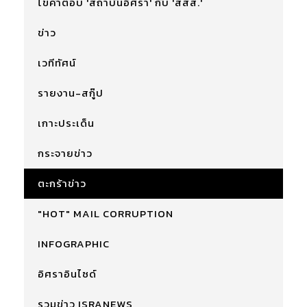
ไขคำตอบ 'สถาบันอิศรา' กับ 'สสส.'
ข่าว
เวทีทัศน์
รายงาน-สกู๊ป
เกาะประเด็น
กระจายข่าว
ตะกร้าข่าว
"HOT" MAIL CORRUPTION
INFOGRAPHIC
อิศราอินไซด์
รวมข่าว ISRANEWS