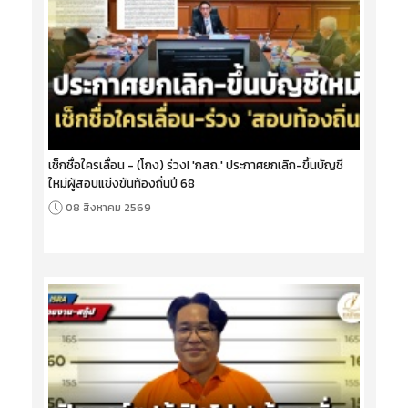
เช็กชื่อใครเลื่อน - (โกง) ร่วง! 'กสถ.' ประกาศยกเลิก-ขึ้นบัญชี
ใหม่ผู้สอบแข่งขันท้องถิ่นปี 68
08 สิงหาคม 2569