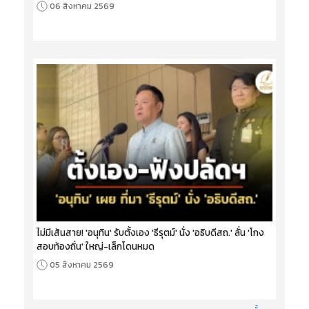
06 สิงหาคม 2569
ไม่มีเส้นสาย! 'อนุทิน' รับตั้งเอง 'ธีรุตม์' นั่ง 'อธิบดีสถ.' ลั่น 'โกง
สอบท้องถิ่น' ใหญ่-เล็กโดนหมด
05 สิงหาคม 2569