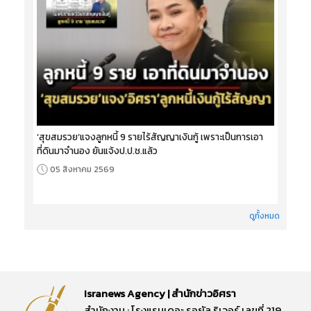
‘สุขสมรวย’แจงลูกหนี้ 9 รายไร้สัญญาเงินกู้ เพราะเป็นการเอา
ที่ดินมาจำนอง ยันแจ้งป.ป.ช.แล้ว
05 สิงหาคม 2569
ดูทั้งหมด
Isranews Agency | สำนักข่าวอิศรา
สำนักงาน : โรงแรมเดอะ รอยัล ริเวอร์ เลขที่ 219