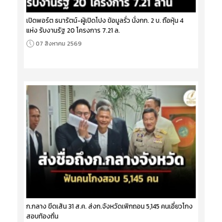
เปิดพอร์ต ธนารัตน์-ผู้เปิดโปง ข้อมูลรั่ว นั่งกก. 2 บ. ถือหุ้น 4
แห่ง รับงานรัฐ 20 โครงการ 7.21 ล.
07 สิงหาคม 2569
ก.กลาง ขีดเส้น 31 ส.ค. ส่งก.จังหวัดเพิกถอน 5,145 คนเอี่ยวโกง
สอบท้องถิ่น