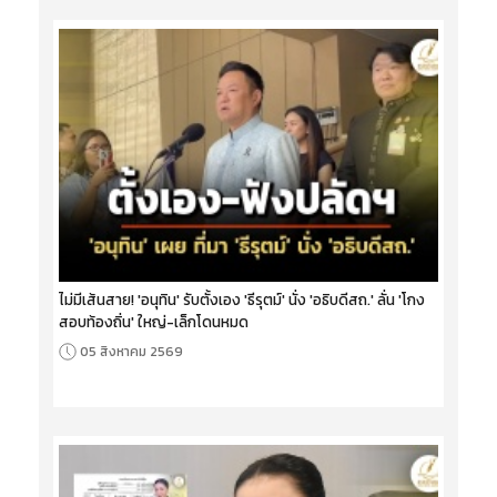
ไม่มีเส้นสาย! 'อนุทิน' รับตั้งเอง 'ธีรุตม์' นั่ง 'อธิบดีสถ.' ลั่น 'โกง
สอบท้องถิ่น' ใหญ่-เล็กโดนหมด
05 สิงหาคม 2569