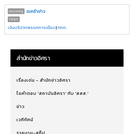
ตะกร้าข่าว
หมวดหมู่
TAGS
เงินบริจาคพรรคการเมือง
|
กกต.
สำนักข่าวอิศรา
เรื่องเด่น - สำนักข่าวอิศรา
ไขคำตอบ 'สถาบันอิศรา' กับ 'สสส.'
ข่าว
เวทีทัศน์
รายงาน-สกู๊ป