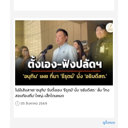
ไม่มีเส้นสาย! 'อนุทิน' รับตั้งเอง 'ธีรุตม์' นั่ง 'อธิบดีสถ.' ลั่น 'โกง
สอบท้องถิ่น' ใหญ่-เล็กโดนหมด
05 สิงหาคม 2569
ดูทั้งหมด