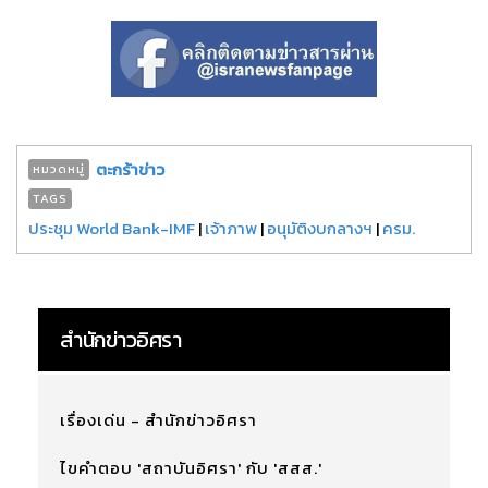
ตะกร้าข่าว
หมวดหมู่
TAGS
ประชุม World Bank-IMF
|
เจ้าภาพ
|
อนุมัติงบกลางฯ
|
ครม.
สำนักข่าวอิศรา
เรื่องเด่น - สำนักข่าวอิศรา
ไขคำตอบ 'สถาบันอิศรา' กับ 'สสส.'