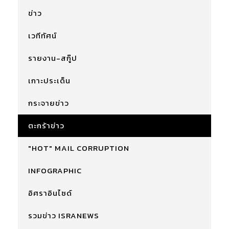
ข่าว
เวทีทัศน์
รายงาน-สกู๊ป
เกาะประเด็น
กระจายข่าว
ตะกร้าข่าว
"HOT" MAIL CORRUPTION
INFOGRAPHIC
อิศราอินไซด์
รวมข่าว ISRANEWS