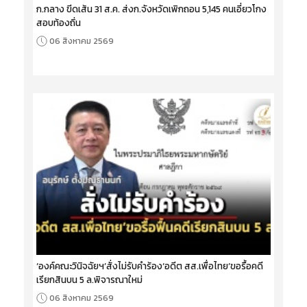
ก.กลาง ขีดเส้น 31 ส.ค. ส่งก.จังหวัดเพิกถอน 5,145 คนเอี่ยวโกง
สอบท้องถิ่น
06 สิงหาคม 2569
‘องค์คณะวินิจฉัยฯ’สั่งไม่รับคำร้อง‘อดีต สส.เพื่อไทย’ขอรื้อคดี
เรียกสินบน 5 ล.พิจารณาใหม่
06 สิงหาคม 2569