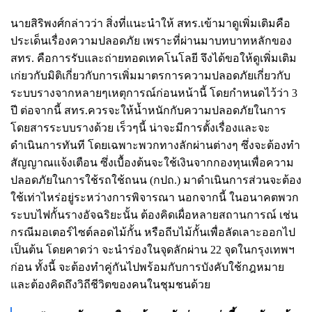
นายสิริพงศ์กล่าวว่า สิ่งที่แนะนำให้ สทร.เข้ามาดูเพิ่มเติมคือ
ประเด็นเรื่องความปลอดภัย เพราะที่ผ่านมาบทบาทหลักของ
สทร. คือการรับและถ่ายทอดเทคโนโลยี จึงได้ขอให้ดูเพิ่มเติม
เก่ยวกับมิติเกี่ยวกับการเพิ่มมาตรการความปลอดภัยเกี่ยวกับ
ระบบรางจากหลายๆเหตุการณ์ก่อนหน้านี้ โดยกำหนดไว้ว่า 3
ปี ต่อจากนี้ สทร.ควรจะให้น้ำหนักกับความปลอดภัยในการ
โดยสารระบบรางด้วย เร็วๆนี้ น่าจะมีการตั้งเรื่องและจะ
ดำเนินการทันที โดยเฉพาะพวกทางลักผ่านต่างๆ ซึ่งจะต้องทำ
สัญญาณแจ้งเตือน ซึ่งเบื้องต้นจะใช้เงินจากกองทุนเพื่อความ
ปลอดภัยในการใช้รถใช้ถนน (กปถ.) มาดำเนินการส่วนจะต้อง
ใช้เท่าไหร่อยู่ระหว่างการพิจารณา นอกจากนี้ ในอนาคตพวก
ระบบไฟกั้นรางอัจฉริยะนั้น ต้องคิดเผื่อหลายสถานการณ์ เช่น
กรณีมอเตอร์ไซต์ลอดไม้กั้น หรือถีบไม้กั้นเพื่อลัดเลาะออกไป
เป็นต้น โดยคาดว่า จะนำร่องในจุดลักผ่าน 22 จุดในกรุงเทพฯ
ก่อน ทั้งนี้ จะต้องทำคู่กันไปพร้อมกับการบังคับใช้กฎหมาย
และต้องคิดถึงวิถีชีวิตของคนในชุมชนด้วย