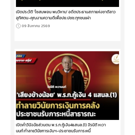
เปิดประวัติ 'ไซสมพอน พมวิหาน' อดีตประธานสภาแห่งชาติลาว
อุทิศตน-คุณงามความดีเพื่อปย.ปชช.ทุกชนเผ่า
09 สิงหาคม 2569
เปิดคำวินิจฉัยส่วนตน พ.ร.ก.กู้เงิน4แสนล.(1) จิรนิติ หะวา
นนท์:ทำลายวินัยการเงินฯ-ประชาชนรับภาระหนี้