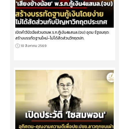
เปิดคำวินิจฉัยส่วนตนพ.ร.ก.กู้เงิน4แสนล.(จบ) อุดม รัฐอมฤต:
สร้างบรรทัดฐานใหม่-ไม่ได้สัดส่วนวิกฤตปท.
10 สิงหาคม 2569