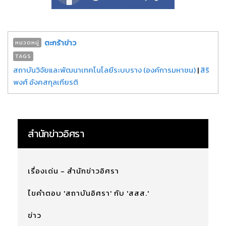
ตะกร้าข่าว
หมวดหมู่
TAGS
สถาบันวิจัยและพัฒนาเทคโนโลยีระบบราง (องค์การมหาชน)
|
สิริ
พงศ์ อังคสกุลเกียรติ
สำนักข่าวอิศรา
เรื่องเด่น - สำนักข่าวอิศรา
ไขคำตอบ 'สถาบันอิศรา' กับ 'สสส.'
ข่าว