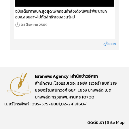
ฉบับเต็ม!‘ศาลปค.สูงสุด’เพิกถอนคำสั่งเด้ง‘นิพนธ์’พ้น‘นายก
อบจ.สงขลา’-ไม่ตัดสิทธิ‘สอบสวน’ใหม่
04 สิงหาคม 2569
ดูทั้งหมด
Isranews Agency | สำนักข่าวอิศรา
สำนักงาน : โรงแรมเดอะ รอยัล ริเวอร์ เลขที่ 219
ซอยจรัญสนิทวงศ์ 66/1 แขวง บางพลัด เขต
บางพลัด กรุงเทพมหานคร 10700
เบอร์โทรศัพท์ : 095-575-8881,02-2413160-1
ติดต่อเรา
|
Site Map