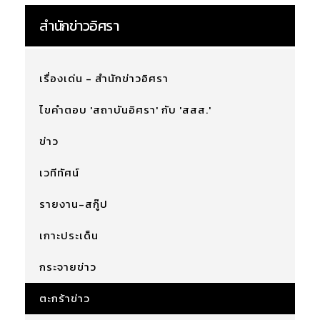
สำนักข่าวอิศรา
เรื่องเด่น - สำนักข่าวอิศรา
ไขคำตอบ 'สถาบันอิศรา' กับ 'สสส.'
ข่าว
เวทีทัศน์
รายงาน-สกู๊ป
เกาะประเด็น
กระจายข่าว
ตะกร้าข่าว