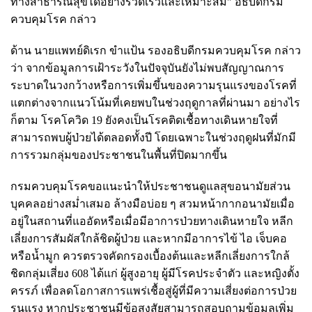
ทางสาธารณสุขได้อย่างรวดเร็วและเหมาะสม" อธิบดีกรม
ควบคุมโรค กล่าว
ด้าน นายแพทย์ดิเรก ขำแป้น รองอธิบดีกรมควบคุมโรค กล่าว
ว่า จากข้อมูลการเฝ้าระวังในปัจจุบันยังไม่พบสัญญาณการ
ระบาดในวงกว้างหรือการเพิ่มขึ้นของความรุนแรงของโรคที่
แตกต่างจากแนวโน้มที่เคยพบในช่วงฤดูกาลที่ผ่านมา อย่างไร
ก็ตาม โรคโควิด 19 ยังคงเป็นโรคติดเชื้อทางเดินหายใจที่
สามารถพบผู้ป่วยได้ตลอดทั้งปี โดยเฉพาะในช่วงฤดูฝนที่มักมี
การรวมกลุ่มของประชาชนในพื้นที่ปิดมากขึ้น
กรมควบคุมโรคขอแนะนำให้ประชาชนดูแลสุขอนามัยส่วน
บุคคลอย่างสม่ำเสมอ ล้างมือบ่อย ๆ สวมหน้ากากอนามัยเมื่อ
อยู่ในสถานที่แออัดหรือเมื่อมีอาการป่วยทางเดินหายใจ หลีก
เลี่ยงการสัมผัสใกล้ชิดผู้ป่วย และหากมีอาการไข้ ไอ เจ็บคอ
หรือน้ำมูก ควรตรวจคัดกรองเบื้องต้นและหลีกเลี่ยงการใกล้
ชิดกลุ่มเสี่ยง 608 ได้แก่ ผู้สูงอายุ ผู้มีโรคประจำตัว และหญิงตั้ง
ครรภ์ เพื่อลดโอกาสการแพร่เชื้อสู่ผู้ที่มีความเสี่ยงต่อการป่วย
รุนแรง หากประชาชนมีข้อสงสัยสามารถสอบถามข้อมูลเพิ่ม