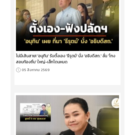
ไม่มีเส้นสาย! 'อนุทิน' รับตั้งเอง 'ธีรุตม์' นั่ง 'อธิบดีสถ.' ลั่น 'โกง
สอบท้องถิ่น' ใหญ่-เล็กโดนหมด
05 สิงหาคม 2569