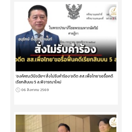
‘องค์คณะวินิจฉัยฯ’สั่งไม่รับคำร้อง‘อดีต สส.เพื่อไทย’ขอรื้อคดี
เรียกสินบน 5 ล.พิจารณาใหม่
06 สิงหาคม 2569