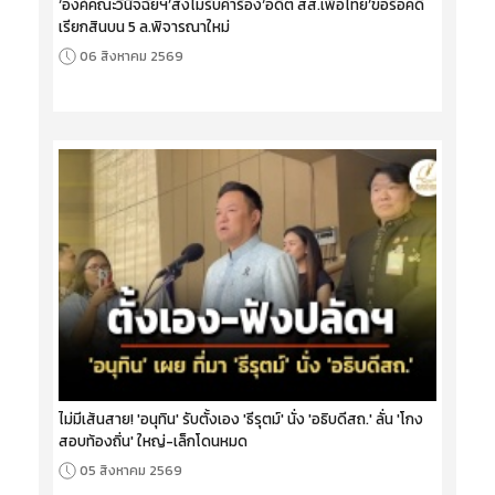
‘องค์คณะวินิจฉัยฯ’สั่งไม่รับคำร้อง‘อดีต สส.เพื่อไทย’ขอรื้อคดี
เรียกสินบน 5 ล.พิจารณาใหม่
06 สิงหาคม 2569
ไม่มีเส้นสาย! 'อนุทิน' รับตั้งเอง 'ธีรุตม์' นั่ง 'อธิบดีสถ.' ลั่น 'โกง
สอบท้องถิ่น' ใหญ่-เล็กโดนหมด
05 สิงหาคม 2569