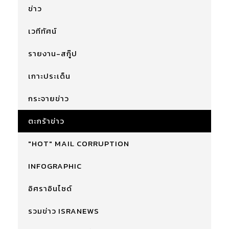
ข่าว
เวทีทัศน์
รายงาน-สกู๊ป
เกาะประเด็น
กระจายข่าว
ตะกร้าข่าว
"HOT" MAIL CORRUPTION
INFOGRAPHIC
อิศราอินไซด์
รวมข่าว ISRANEWS