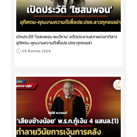
เปิดประวัติ 'ไซสมพอน พมวิหาน' อดีตประธานสภาแห่งชาติลาว
อุทิศตน-คุณงามความดีเพื่อปย.ปชช.ทุกชนเผ่า
09 สิงหาคม 2569