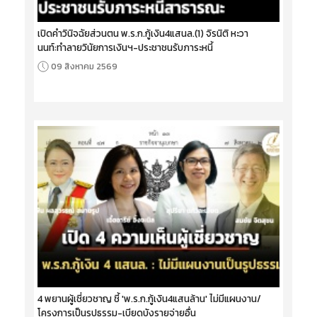
เปิดคำวินิจฉัยส่วนตน พ.ร.ก.กู้เงิน4แสนล.(1) จิรนิติ หะวา
นนท์:ทำลายวินัยการเงินฯ-ประชาชนรับภาระหนี้
09 สิงหาคม 2569
4 พยานผู้เชี่ยวชาญ ชี้ 'พ.ร.ก.กู้เงิน4แสนล้าน' ไม่มีแผนงาน/
โครงการเป็นรูปธรรม-เบียดบังรายจ่ายอื่น