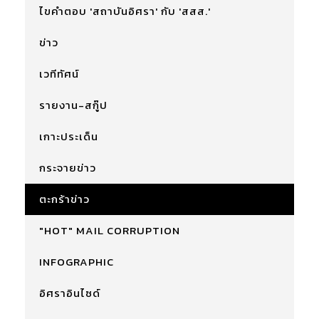
ไขคำตอบ 'สถาบันอิศรา' กับ 'สสส.'
ข่าว
เวทีทัศน์
รายงาน-สกู๊ป
เกาะประเด็น
กระจายข่าว
ตะกร้าข่าว
"HOT" MAIL CORRUPTION
INFOGRAPHIC
อิศราอินไซด์