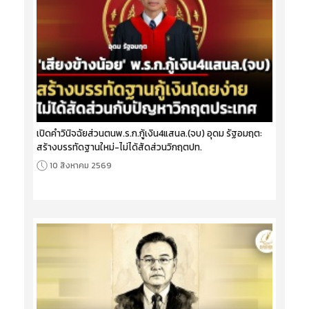
เปิดคำวินิจฉัยส่วนตนพ.ร.ก.กู้เงิน4แสนล.(จบ) อุดม รัฐอมฤต:
สร้างบรรทัดฐานใหม่-ไม่ได้สัดส่วนวิกฤตปท.
10 สิงหาคม 2569