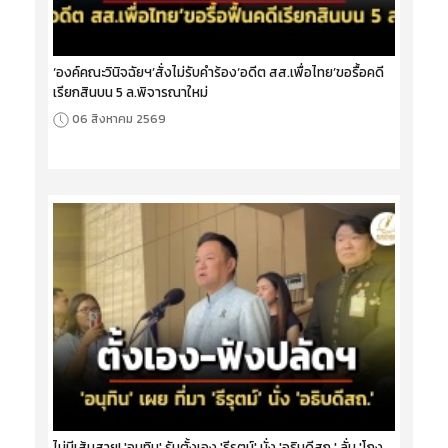
‘องค์คณะวินิจฉัยฯ’สั่งไม่รับคำร้อง‘อดีต สส.เพื่อไทย’ขอรื้อคดี
เรียกสินบน 5 ล.พิจารณาใหม่
06 สิงหาคม 2569
ไม่มีเส้นสาย! 'อนุทิน' รับตั้งเอง 'ธีรุตม์' นั่ง 'อธิบดีสถ.' ลั่น 'โกง