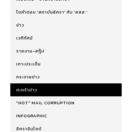
ไขคำตอบ 'สถาบันอิศรา' กับ 'สสส.'
ข่าว
เวทีทัศน์
รายงาน-สกู๊ป
เกาะประเด็น
กระจายข่าว
ตะกร้าข่าว
"HOT" MAIL CORRUPTION
INFOGRAPHIC
อิศราอินไซด์