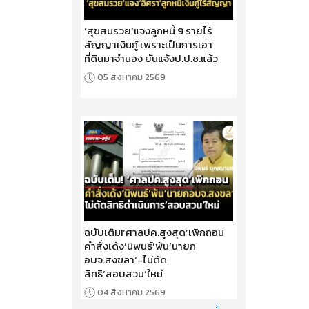
‘สุขสมรวย’แจงลูกหนี้ 9 รายไร้
สัญญาเงินกู้ เพราะเป็นการเอา
ที่ดินมาจำนอง ยันแจ้งป.ป.ช.แล้ว
05 สิงหาคม 2569
ฉบับเต็ม!‘ศาลปค.สูงสุด’เพิกถอน
คำสั่งเด้ง‘นิพนธ์’พ้น‘นายก
อบจ.สงขลา’-ไม่ตัด
สิทธิ‘สอบสวน’ใหม่
04 สิงหาคม 2569