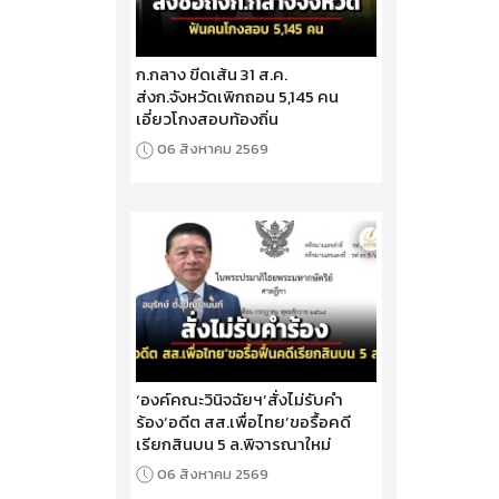
ก.กลาง ขีดเส้น 31 ส.ค.
ส่งก.จังหวัดเพิกถอน 5,145 คน
เอี่ยวโกงสอบท้องถิ่น
06 สิงหาคม 2569
‘องค์คณะวินิจฉัยฯ’สั่งไม่รับคำ
ร้อง‘อดีต สส.เพื่อไทย’ขอรื้อคดี
เรียกสินบน 5 ล.พิจารณาใหม่
06 สิงหาคม 2569