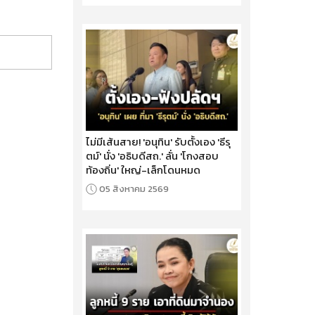
ไม่มีเส้นสาย! 'อนุทิน' รับตั้งเอง 'ธีรุ
ตม์' นั่ง 'อธิบดีสถ.' ลั่น 'โกงสอบ
ท้องถิ่น' ใหญ่-เล็กโดนหมด
05 สิงหาคม 2569