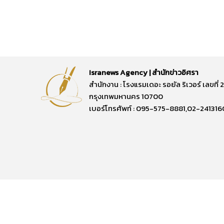
Isranews Agency | สำนักข่าวอิศรา
สำนักงาน : โรงแรมเดอะ รอยัล ริเวอร์ เลขท
กรุงเทพมหานคร 10700
เบอร์โทรศัพท์ : 095-575-8881,02-241316