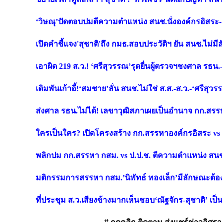
‘วิษณุ’ปัดตอบปมตีความตำแหน่ง สนช.นั่งองค์กรอิสระ-ชี
เปิดคำชี้แจง'สุชาติ'ถึง กมธ.สอบประวัติฯ ยัน สนช.ไม่ม
เอาผิด 219 ส.ว.! ‘ศรีสุวรรณ’รุดยื่นผู้ตรวจฯชงศาล ร
เดิมพันเก้าอี้!‘สมชาย’ลั่น สนช.ไม่ใช่ ส.ส.-ส.ว.-‘ศรีส
ส่งศาล รธน.ไม่ได้! เลขาวุฒิสภาเผยเป็นอำนาจ กก.สร
ใครเป็นใคร? เปิดโครงสร้าง กก.สรรหาองค์กรอิสระ vs
พลิกปม กก.สรรหา กสม. vs ป.ป.ช. ตีความตำแหน่ง สน
มติกรรมการสรรหา กสม.’นิพัทธ์ ทองเล็ก’มีลักษณะต้องห้
ที่ประชุม ส.ว.เสียงข้างมากเห็นชอบ‘ณัฐจักร-สุชาติ’ เป็