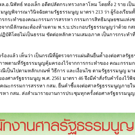
ล.อ.นิพัทธ์ ทองเล็ก อดีตปลัดกระทรวงกลาโหม โดยทั้ง 2 ราย เป็น
นูญพิจารณาวินิจฉัยตามรัฐธรรมนูญ มาตรา 213 ว่า ผู้ร้องเรียนทั้
ารกระทำของคณะกรรมการสรรหา กรรมการสิทธิมนุษยชนแห่งชาต
นื่องจากมีลักษณะต้องห้ามตาม พ.ร.บ.ประกอบรัฐธรรมนูญว่าด้วย กสม
กปฏิบัติโดยไม่เป็นธรรม ขัดต่อหลักความเสมอภาค เป็นการกระทำที
ล้ว เห็นว่า เป็นกรณีที่ผู้ตรวจการแผ่นดินยื่นค้ำองต่อศาลรัฐ
หรือเสรีภาพตามที่รัฐธรรมนูญคุ้มครองไว้จากการกระทำของ คณะกรร
 กรณีเป็นไปตามหลักเกณฑ์ วิธีการ และเงื่อนไข ตามรัฐธรรมนูญ มา
งศาลรัฐธรรมนูญ พ.ศ. 2561 มาตรา 46 จึงมีคำสั่งรับคำร้องไว้พ
งให้คณะกรรมการสรรหา กสม. ยื่นคำชี้แจงต่อศาลรัฐธรรมนูญภายใน
หา กสม. ส่งสำเนารายงานการประชุมทุกครั้งต่อศาลรัฐธรรมนู