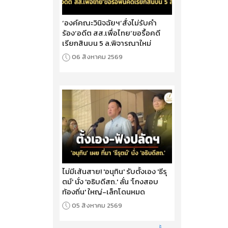
‘องค์คณะวินิจฉัยฯ’สั่งไม่รับคำ
ร้อง‘อดีต สส.เพื่อไทย’ขอรื้อคดี
เรียกสินบน 5 ล.พิจารณาใหม่
06 สิงหาคม 2569
ไม่มีเส้นสาย! 'อนุทิน' รับตั้งเอง 'ธีรุ
ตม์' นั่ง 'อธิบดีสถ.' ลั่น 'โกงสอบ
ท้องถิ่น' ใหญ่-เล็กโดนหมด
05 สิงหาคม 2569