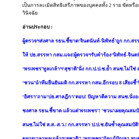
เป็นการละเมิดสิทธิเสรีภาพของบุคคลทั้ง 2 ราย ขัดหรือ
วินิจฉัย
อ่านประกอบ :
ผู้ตรวจฯส่งศาล รธน.ชี้ขาด‘จินตนันท์-นิพัทธ์’ถูก กก.ส
ให้ ปธ.สรรหา กสม.แจง!ผู้ตรวจฯรับคำร้อง‘นิพัทธ์-จิน
‘พรเพชร’ทูลเกล้าฯ‘สุชาติ’นั่ง กก.ป.ป.ช.ย้ำ สนช.ไม่ใช่
‘ชวน’นำทีมยืนยันมติ กก.สรรหา กสม.อีกรอบ 8 เสียงชี้‘
‘อิศรา’ถาม‘ปธ.ศาลฎีกา’ตอบ! ปัญหาตีความ สนช.นั่งอ
ชงศาล รธน.ชี้ขาด แล้วแต่’พรเพชร’! ‘ชวน’เผยคุณสมบัติ
สนช.ไม่ใช่ ส.ส.-ส.ว.! กก.สรรหา ป.ป.ช.ยันซ้ำคุณสมบัติ
ขยายเวลาทูลเกล้าฯ‘สุชาติ’! ‘พรเพชร’นัดแก้ปัญหา สนช