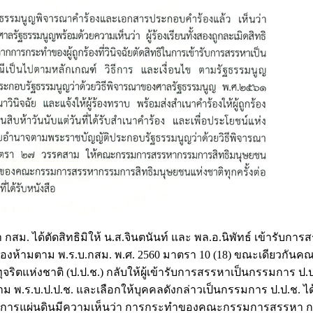
สม. ได้ตัดสิทธิมิให้ น.ส.จินตนันท์ และ พล.อ.นิพัทธ์ เข้ารับการ
ต้องห้ามตาม พ.ร.บ.กสม. พ.ศ. 2560 มาตรา 10 (18) ขณะเดียวกันค
ห่งชาติ (ป.ป.ช.) กลับให้ผู้เข้ารับการสรรหาเป็นกรรมการ ป.ป
ตาม พ.ร.บ.ป.ป.ช. และเลือกให้บุคคลดังกล่าวเป็นกรรมการ ป.ป.ช. ได
ผู้ตรวจการแผ่นดินมีความเห็นว่า การกระทำของคณะกรรมการสรรหา 