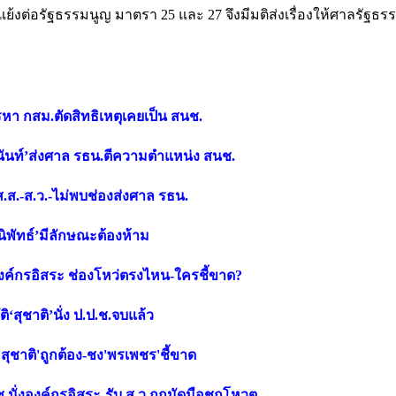
แย้งต่อรัฐธรรมนูญ มาตรา 25 และ 27 จึงมีมติส่งเรื่องให้ศาลรัฐธร
รรหา กสม.ตัดสิทธิเหตุเคยเป็น สนช.
ตนันท์’ส่งศาล รธน.ตีความตำแหน่ง สนช.
 ส.ส.-ส.ว.-ไม่พบช่องส่งศาล รธน.
นิพัทธ์’มีลักษณะต้องห้าม
งค์กรอิสระ ช่องโหว่ตรงไหน-ใครชี้ขาด?
‘สุชาติ’นั่ง ป.ป.ช.จบแล้ว
'สุชาติ'ถูกต้อง-ชง'พรเพชร'ชี้ขาด
.นั่งองค์กรอิสระ-รับ ส.ว.ถูกมัดมือชกโหวต