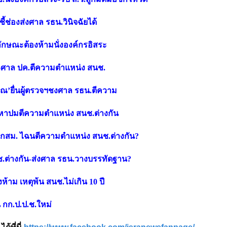
้ช่องส่งศาล รธน.วินิจฉัยได้
ีลักษณะต้องห้ามนั่งองค์กรอิสระ
ธน.-ศาล ปค.ตีความตำแหน่ง สนช.
ุวรรณ’ยื่นผู้ตรวจฯชงศาล รธน.ตีความ
รหาปมตีความตำแหน่ง สนช.ต่างกัน
 กสม. ไฉนตีความตำแหน่ง สนช.ต่างกัน?
ช.ต่างกัน-ส่งศาล รธน.วางบรรทัดฐาน?
าม เหตุพ้น สนช.ไม่เกิน 10 ปี
น กก.ป.ป.ช.ใหม่