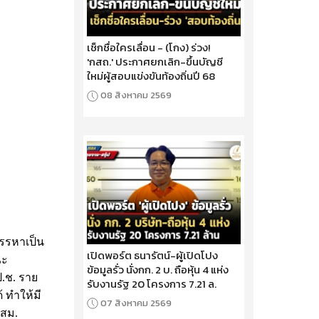
เช็กชื่อใครเลื่อน - (โกง) ร่วง!
'กสถ.' ประกาศยกเลิก-ขึ้นบัญชี
ใหม่ผู้สอบแข่งขันท้องถิ่นปี 68
08 สิงหาคม 2569
สรรหาเป็น
เปิดพอร์ต ธนารัตน์-ผู้เปิดโปง
ณะ
ข้อมูลรั่ว นั่งกก. 2 บ. ถือหุ้น 4 แห่ง
.ช. ราย
รับงานรัฐ 20 โครงการ 7.21 ล.
้ ทำให้มี
07 สิงหาคม 2569
กสม.