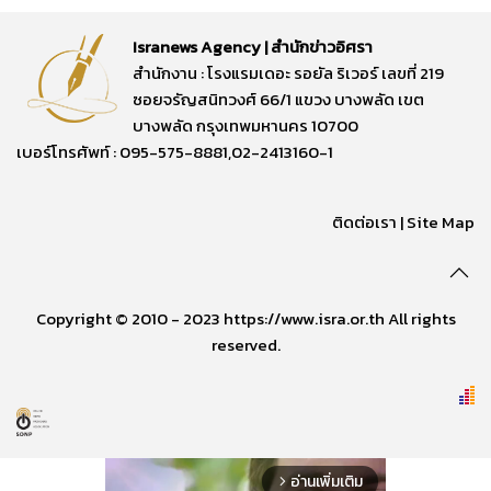
Isranews Agency | สำนักข่าวอิศรา
สำนักงาน : โรงแรมเดอะ รอยัล ริเวอร์ เลขที่ 219
ซอยจรัญสนิทวงศ์ 66/1 แขวง บางพลัด เขต
บางพลัด กรุงเทพมหานคร 10700
เบอร์โทรศัพท์ : 095-575-8881,02-2413160-1
ติดต่อเรา
|
Site Map
Copyright © 2010 - 2023 https://www.isra.or.th All rights
reserved.
อ่านเพิ่มเติม
arrow_forward_ios