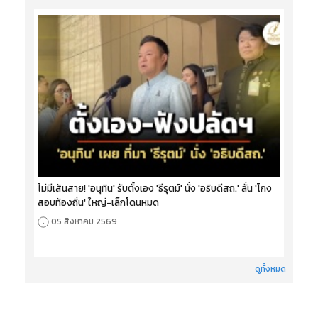
ไม่มีเส้นสาย! 'อนุทิน' รับตั้งเอง 'ธีรุตม์' นั่ง 'อธิบดีสถ.' ลั่น 'โกง
สอบท้องถิ่น' ใหญ่-เล็กโดนหมด
05 สิงหาคม 2569
ดูทั้งหมด