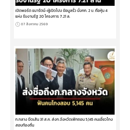
เปิดพอร์ต ธนารัตน์-ผู้เปิดโปง ข้อมูลรั่ว นั่งกก. 2 บ. ถือหุ้น 4
แห่ง รับงานรัฐ 20 โครงการ 7.21 ล.
07 สิงหาคม 2569
ก.กลาง ขีดเส้น 31 ส.ค. ส่งก.จังหวัดเพิกถอน 5,145 คนเอี่ยวโกง
สอบท้องถิ่น