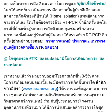
อย่างเป็นทางการถึง 2 แนวทางในการดูแล
‘ผู้ติดเชื้อเข้าข่าย’
โดยให้แพทย์ประเมินอาการ คือ หากเป็นผู้ป่วยสีเขียวและ
สามารถกักตัวเองที่บ้านได้ (Home Isolation) แพทย์สามารถ
จ่ายยาได้เลย โดยไม่ต้องตรวจด้วย RT-PCR ซ้ำอีกครั้ง แต่ใน
กรณีที่ต้องเข้าสู่ระบบการกักตัวแบบชุมชน หรือสถาน
พยาบาล ซึ่งต้องอยู่ร่วมกับผู้อื่น ควรให้ตรวจด้วย RT-PCR อีก
ครั้ง
(อ่านข่าวประกอบ:
'
กรมการแพทย์' ประกาศ 2 แนวทาง
ดูแลผู้ตรวจหาเชื้อ ATK ผลบวก
)
@ ใช้ชุดตรวจ ATK ‘ผลลบปลอม’ มีโอกาสเกิดมากกว่า ‘ผล
บวกปล
อม’
เราทราบแล้วว่า ผลบวกปลอมมีโอกาสเกิดขึ้น 3-5% ส่วน
โอกาสเกิดผลลบปลอมนั้น จะมีอัตราการเกิดขึ้นเท่าใด
สำนัก
ข่าวอิศรา (
www.isranews.org
)
ได้รวบรวมข้อมูลมาจากการ
ประชุมออนไลน์ของสถานบันวิทยาศาสตร์สาธารณสุข กรม
วิทยาศาสตร์การแพทย์ ร่วมกับผู้ประกอบการโรงงาน
อุตสาหกรรมที่ผ่านมา ได้มีการนำเสนอผลสำรวจการใช้ชุด