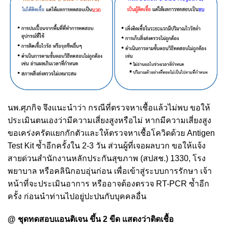
นพ.ศุภกิจ จึงแนะนำว่า กรณีที่ตรวจหาเชื้อแล้วไม่พบ ขอให้
ประเมินตนเองว่ามีความเสี่ยงสูงหรือไม่ หากมีความเสี่ยงสูง
ขอเคร่งครัดแยกกักตัวและให้ตรวจหาเชื้อโควิดด้วย Antigen
Test Kit ซ้ำอีกครั้งใน 2-3 วัน ส่วนผู้ที่เจอผลบวก ขอให้แจ้ง
สายด่วนสำนักงานหลักประกันสุขภาพ (สปสช.) 1330, โรง
พยาบาล หรือคลินิกอบอุ่นก่อน เพื่อเข้าสู่ระบบการรักษา เจ้า
หน้าที่จะประเมินอาการ หรืออาจต้องตรวจ RT-PCR ซ้ำอีก
ครั้ง ก่อนนำท่านไปอยู่ปะปนกับบุคคลอื่น
@ ชุดทดสอบแอนติเจน ขึ้น 2 ขีด แสดงว่าติดเชื้อ