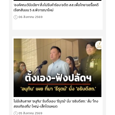
‘องค์คณะวินิจฉัยฯ’สั่งไม่รับคำร้อง‘อดีต สส.เพื่อไทย’ขอรื้อคดี
เรียกสินบน 5 ล.พิจารณาใหม่
06 สิงหาคม 2569
ไม่มีเส้นสาย! 'อนุทิน' รับตั้งเอง 'ธีรุตม์' นั่ง 'อธิบดีสถ.' ลั่น 'โกง
สอบท้องถิ่น' ใหญ่-เล็กโดนหมด
05 สิงหาคม 2569