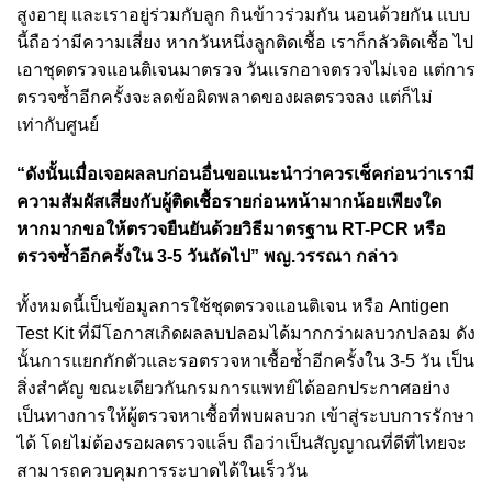
สูงอายุ และเราอยู่ร่วมกับลูก กินข้าวร่วมกัน นอนด้วยกัน แบบ
นี้ถือว่ามีความเสี่ยง หากวันหนึ่งลูกติดเชื้อ เราก็กลัวติดเชื้อ ไป
เอาชุดตรวจแอนติเจนมาตรวจ วันแรกอาจตรวจไม่เจอ แต่การ
ตรวจซ้ำอีกครั้งจะลดข้อผิดพลาดของผลตรวจลง แต่ก็ไม่
เท่ากับศูนย์
“ดังนั้นเมื่อเจอผลลบก่อนอื่นขอแนะนำว่าควรเช็คก่อนว่าเรามี
ความสัมผัสเสี่ยงกับผู้ติดเชื้อรายก่อนหน้ามากน้อยเพียงใด
หากมากขอให้ตรวจยืนยันด้วยวิธีมาตรฐาน RT-PCR หรือ
ตรวจซ้ำอีกครั้งใน 3-5 วันถัดไป” พญ.วรรณา กล่าว
ทั้งหมดนี้เป็นข้อมูลการใช้ชุดตรวจแอนติเจน หรือ Antigen
Test Kit ที่มีโอกาสเกิดผลลบปลอมได้มากกว่าผลบวกปลอม ดัง
นั้นการแยกกักตัวและรอตรวจหาเชื้อซ้ำอีกครั้งใน 3-5 วัน เป็น
สิ่งสำคัญ ขณะเดียวกันกรมการแพทย์ได้ออกประกาศอย่าง
เป็นทางการให้ผู้ตรวจหาเชื้อที่พบผลบวก เข้าสู่ระบบการรักษา
ได้ โดยไม่ต้องรอผลตรวจแล็บ ถือว่าเป็นสัญญาณที่ดีที่ไทยจะ
สามารถควบคุมการระบาดได้ในเร็ววัน