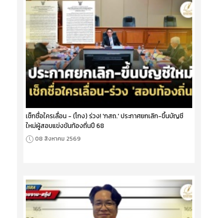
เช็กชื่อใครเลื่อน - (โกง) ร่วง! 'กสถ.' ประกาศยกเลิก-ขึ้นบัญชี
ใหม่ผู้สอบแข่งขันท้องถิ่นปี 68
08 สิงหาคม 2569