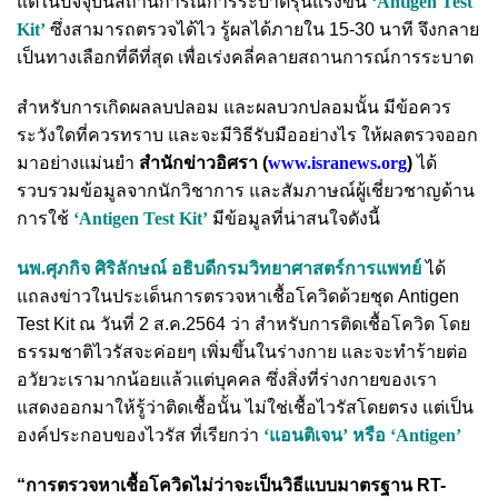
แต่ในปัจจุบันสถานการณ์การระบาดรุนแรงขึ้น
‘Antigen Test
Kit’
ซึ่งสามารถตรวจได้ไว รู้ผลได้ภายใน 15-30 นาที จึงกลาย
เป็นทางเลือกที่ดีที่สุด เพื่อเร่งคลี่คลายสถานการณ์การระบาด
สำหรับการเกิดผลลบปลอม และผลบวกปลอมนั้น มีข้อควร
ระวังใดที่ควรทราบ และจะมีวิธีรับมืออย่างไร ให้ผลตรวจออก
มาอย่างแม่นยำ
สำนักข่าวอิศรา (
www.isranews.org
)
ได้
รวบรวมข้อมูลจากนักวิชาการ และสัมภาษณ์ผู้เชี่ยวชาญด้าน
การใช้
‘Antigen Test Kit’
มีข้อมูลที่น่าสนใจดังนี้
นพ.ศุภกิจ ศิริลักษณ์ อธิบดีกรมวิทยาศาสตร์การแพทย์
ได้
แถลงข่าวในประเด็นการตรวจหาเชื้อโควิดด้วยชุด Antigen
Test Kit ณ วันที่ 2 ส.ค.2564 ว่า สำหรับการติดเชื้อโควิด โดย
ธรรมชาติไวรัสจะค่อยๆ เพิ่มขึ้นในร่างกาย และจะทำร้ายต่อ
อวัยวะเรามากน้อยแล้วแต่บุคคล ซึ่งสิ่งที่ร่างกายของเรา
แสดงออกมาให้รู้ว่าติดเชื้อนั้น ไม่ใช่เชื้อไวรัสโดยตรง แต่เป็น
องค์ประกอบของไวรัส ที่เรียกว่า
‘แอนติเจน’ หรือ ‘Antigen’
“การตรวจหาเชื้อโควิดไม่ว่าจะเป็นวิธีแบบมาตรฐาน RT-