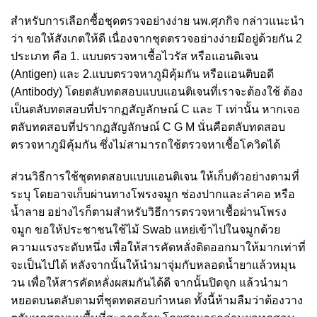
สำหรับการเลือกซื้อชุดตรวจอย่างง่าย นพ.ศุภกิจ กล่าวแนะนำ
ว่า ขอให้สังเกตให้ดี เนื่องจากชุดตรวจอย่างง่ายมีอยู่ด้วยกัน 2
ประเภท คือ 1. แบบตรวจหาเชื้อไวรัส หรือแอนติเจน
(Antigen) และ 2.แบบตรวจหาภูมิคุ้มกัน หรือแอนติบอดี
(Antibody) โดยตลับทดสอบแบบแอนติเจนที่เราจะต้องใช้ ต้อง
เป็นตลับทดสอบที่ปรากฏสัญลักษณ์ C และ T เท่านั้น หากเจอ
ตลับทดสอบที่ปรากฏสัญลักษณ์ C G M นั่นคือตลับทดสอบ
ตรวจหาภูมิคุ้มกัน ซึ่งไม่สามารถใช้ตรวจหาเชื้อโควิดได้
ส่วนวิธีการใช้ชุดทดสอบแบบแอนติเจน ให้เก็บตัวอย่างตามที่
ระบุ โดยอาจเก็บผ่านทางโพรงจมูก ช่องปากและลำคอ หรือ
น้ำลาย อย่างไรก็ตามสำหรับวิธีการตรวจหาเชื้อผ่านโพรง
จมูก ขอให้ประชาชนใช้ไม้ Swab แหย่เข้าไปในจมูกด้วย
ความแรงระดับหนึ่ง เพื่อให้สารคัดหลั่งติดออกมาให้มากเท่าที่
จะเป็นไปได้ หลังจากนั้นให้นำมาจุ่มกับหลอดน้ำยาแล้วหมุน
วน เพื่อให้สารคัดหลั่งผสมกันได้ดี จากนั้นปิดจุก แล้วนำมา
หยอดบนตลับตามที่ชุดทดสอบกำหนด ทั้งนี้ห้ามลืมว่าต้องวาง