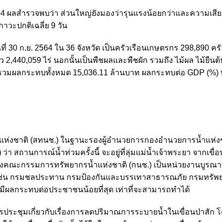
54 ผลสำรวจพบว่า ส่วนใหญ่ยังมองว่ารุนแรงน้อยกว่าและความเสี
วะปกติเฉลี่ย 9 วัน
ที่ 30 ก.ย. 2564 ใน 36 จังหวัด เป็นครัวเรือนเกษตรกร 298,890 ครั
ข้าว 2,440,059 ไร่ นอกนั้นเป็นพืชผลและพืชผัก รวมถึง ไม้ผล ไม้ยืนต
มรวมผลกระทบทั้งหมด 15,036.11 ล้านบาท ผลกระทบต่อ GDP (%) ที
ำแห่งชาติ (สทนช.) ในฐานะรองผู้อำนวยการกองอำนวยการน้ำแห่ง
)
ว่า สถานการณ์น้ำท่วมครั้งนี้ จะอยู่ที่ลุ่มแม่น้ำเจ้าพระยา จากเขื่อ
คณะกรรมการทรัพยากรน้ำแห่งชาติ (กนช.) เป็นหน่วยงานบูรณ
อง เช่น กรมชลประทาน กรมป้องกันและบรรเทาสาธารณภัย กรมทรัพ
ห้มีผลกระทบต่อประชาชนน้อยที่สุด เท่าที่จะสามารถทำได้
 มีการประชุมเกี่ยวกับเรื่องการลดปริมาณการระบายน้ำในเขื่อนป่าสัก 