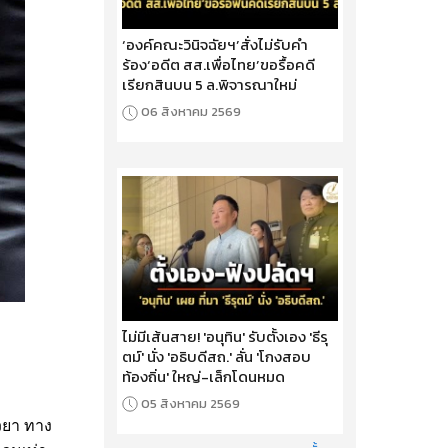
‘องค์คณะวินิจฉัยฯ’สั่งไม่รับคำ
ร้อง‘อดีต สส.เพื่อไทย’ขอรื้อคดี
เรียกสินบน 5 ล.พิจารณาใหม่
06 สิงหาคม 2569
ไม่มีเส้นสาย! 'อนุทิน' รับตั้งเอง 'ธีรุ
ตม์' นั่ง 'อธิบดีสถ.' ลั่น 'โกงสอบ
ท้องถิ่น' ใหญ่-เล็กโดนหมด
05 สิงหาคม 2569
วยา ทาง