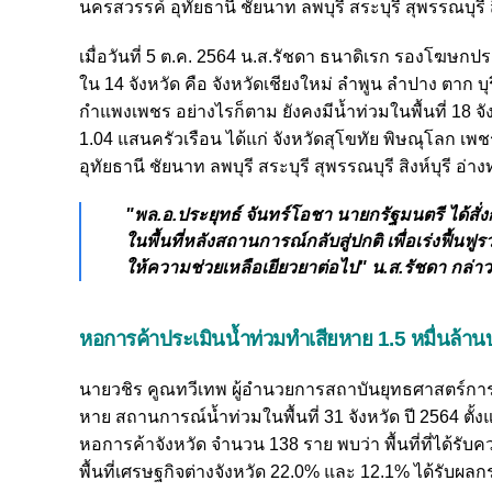
นครสวรรค์ อุทัยธานี ชัยนาท ลพบุรี สระบุรี สุพรรณบุร
เมื่อวันที่ 5 ต.ค. 2564 น.ส.รัชดา ธนาดิเรก รองโฆษก
ใน 14 จังหวัด คือ จังหวัดเชียงใหม่ ลำพูน ลำปาง ตาก บุ
กำแพงเพชร
อย่างไรก็ตาม ยังคงมีน้ำท่วมในพื้นที่ 1
1.04 แสนครัวเรือน ได้แก่ จังหวัดสุโขทัย พิษณุโลก เ
อุทัยธานี ชัยนาท ลพบุรี สระบุรี สุพรรณบุรี สิงห์บุรี 
"พล.อ.ประยุทธ์ จันทร์โอชา นายกรัฐมนตรี ได้สั
ในพื้นที่หลังสถานการณ์กลับสู่ปกติ เพื่อเร่งฟื้
ให้ความช่วยเหลือเยียวยาต่อไป" น.ส.รัชดา กล่าว
หอการค้าประเมินน้ำท่วมทำเสียหาย 1.5 หมื่นล้า
นายวชิร คูณทวีเทพ ผู้อำนวยการสถาบันยุทธศาสตร์ก
หาย สถานการณ์น้ำท่วมในพื้นที่ 31 จังหวัด ปี 2564 ตั้งแต
หอการค้าจังหวัด จำนวน 138 ราย พบว่า พื้นที่ที่ได้ร
พื้นที่เศรษฐกิจต่างจังหวัด 22.0% และ 12.1% ได้รับผลกระ