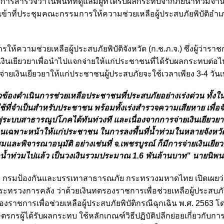
ำรวจว่าในพื้นที่ที่ดูแลมีผู้ที่ได้รับผลกระทบจากภัยน้ำท่วมจำ
ข้าที่ประชุมคณะกรรมการให้ความช่วยเหลือผู้ประสบภัยพิบัติอำเ
ห้ความช่วยเหลือผู้ประสบภัยพิบัติจังหวัด (ก.ช.ภ.จ.) ซึ่งผู้ว่าราช
งินเยียวยาเพื่อนำไปแจกจ่ายให้แก่ประชาชนที่ได้รับผลกระทบต่อไป 
ายเงินเยียวยาให้แก่ประชาชนผู้ประสบภัยจะใช้เวลาเพียง 3-4 วันเท
วข้องดำเนินการช่วยเหลือประชาชนที่ประสบภัยอย่างเร่งด่วน ทั้ง
้ที่จำเป็นสำหรับประชาชน พร้อมทั้งเร่งสำรวจความเสียหาย เพื่อ
ะบบสาธารณูปโภคได้ทันท่วงที และเนื่องจากการจ่ายเงินเยียวยาถ
้อนเฉพาะหน้าให้แก่ประชาชน ในการลงพื้นที่น้ำท่วมในหลายจังหวัด
ุมและพิจารณาอนุมัติ อย่างเช่นที่ จ.เพชรบูรณ์ ก็มีการจ่ายเงินเยียว
กน้ำท่วมไปแล้ว เป็นวงเงินรวมประมาณ 1.6 พันล้านบาท" นายนิพนธ
ภัย กรมป้องกันและบรรเทาสาธารณภัย กระทรวงมหาดไทย เปิดเผยว่
บกระทรวงการคลัง ว่าด้วยเงินทดรองราชการเพื่อช่วยเหลือผู้ประสบภั
งราชการเพื่อช่วยเหลือผู้ประสบภัยพิบัติกรณีฉุกเฉิน พ.ศ. 2563 โด
ตรกรผู้ได้รับผลกระทบ ใช้หลักเกณฑ์วิธีปฏิบัติปลีกย่อยเกี่ยวกับก