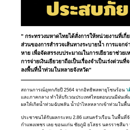
" กระทรวงมหาดไทยได้สั่งการให้หน่วยงานที่เกี่
ส่วนของการสำรวจเส้นทางระบายน้ำ การแจกจ่ายเ
หาย เพื่อจัดสรรงบประมาณในการเยียวยาช่วยเห
การจ่ายเงินเยียวยาถือเป็นเรื่องจำเป็นเร่งด่
ลงพื้นที่น้ำท่วมในหลายจังหวัด"
สถานการณ์อุทกภัยปี 2564 จากอิทธิพลพายุโซนร้อน
'เ
และภาคกลาง ทำให้บริเวณประเทศไทยตอนบนมีฝนเพิ่มมากข
ผลให้เกิดน้ำท่วมฉับพลัน น้ำป่าไหลหลากเข้าท่วมในพื้
ประชาชนได้รับผลกระทบ 2.86 แสนครัวเรือน ในพื้นที่จั
กำแพงเพชร เลย ขอนแก่น ชัยภูมิ ยโสธร นครราชสีมา บุรีร