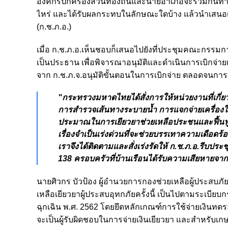
องค์กรปกครองส่วนท้องถิ่นและนายอำเภอจะร่วมกันทำการส
ไหร่ และได้รับผลกระทบในลักษณะใดบ้าง แล้วนำเสนอเ
(ก.ช.ภ.อ.)
เมื่อ ก.ช.ภ.อ.เห็นชอบก็เสนอไปยังที่ประชุมคณะกรรมการใ
เป็นประธาน เพื่อพิจารณาอนุมัติและดำเนินการเบิกจ่ายเ
จาก ก.ช.ภ.จ.อนุมัติขั้นตอนในการเบิกจ่าย ตลอดจนการจ่
"กระทรวงมหาดไทยได้สั่งการให้หน่วยงานที่เกี่ย
การสำรวจเส้นทางระบายน้ำ การแจกจ่ายเครื่องใช
ประมาณในการเยียวยาช่วยเหลือประชนและฟื้นฟูร
เรื่องจำเป็นเร่งด่วนที่จะช่วยบรรเทาความเดือดร
เราจึงได้ติดตามและสั่งเร่งรัดให้ ก.ช.ภ.อ.รีบประช
138 ครอบครัวที่บ้านเรือนได้รับความเสียหายจา
นายศิวกร บัวป้อง ผู้อำนวยการกองช่วยเหลือผู้ประสบ
เหลือเยียวยาผู้ประสบอุทกภัยครั้งนี้ เป็นไปตามระเบีย
ฉุกเฉิน พ.ศ. 2562 โดยยึดหลักเกณฑ์การใช้จ่ายเงินทดรอ
จะเป็นผู้รับผิดชอบในการจ่ายเงินเยียวยา และสำหรับเกษ