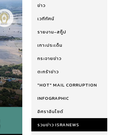
ข่าว
เวทีทัศน์
รายงาน-สกู๊ป
เกาะประเด็น
กระจายข่าว
ตะกร้าข่าว
"HOT" MAIL CORRUPTION
INFOGRAPHIC
อิศราอินไซด์
รวมข่าว ISRANEWS