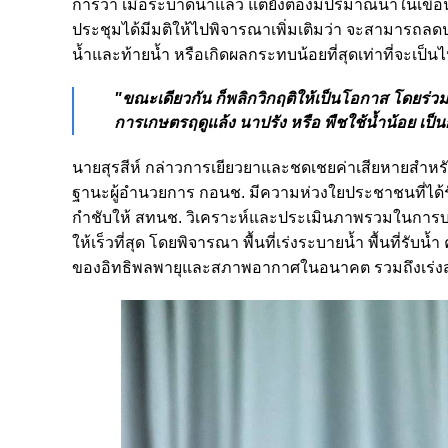
การว่า เมื่อระบาดน้ำแล้ว แต่ยังต้องมีปริมาณน้ำในเขื่อน
ประชุมได้มีมติให้ไปพิจารณาเพิ่มเติมว่า จะสามารถลดปริ
น้ำและท้ายน้ำ หรือเกิดผลกระทบน้อยที่สุดเท่าที่จะเป็นไ
"ขณะเดียวกัน ก็พลิกวิกฤติให้เป็นโอกาส โดยร่วม
การเกษตรฤดูแล้ง นาปรัง หรือ พืชใช้น้ำน้อย เป็น
นายสุรสีห์ กล่าวการเยียวยาและชดเชยค่าเสียหายสำหร
ฐานะผู้อำนวยการ กอนช. มีความห่วงใยประชาชนที่ได้รั
กำชับให้ สทนช. วิเคราะห์และประเมินภาพรวมในการบริห
ให้เร็วที่สุด โดยพิจารณา พื้นที่เร่งระบายน้ำ พื้นที่
ของอิทธิพลพายุและสภาพอากาศในอนาคต รวมถึงเร่งสำร