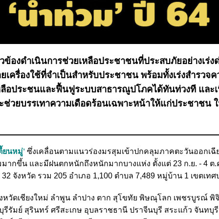
ยวข้องดำเนินการช่วยเหลือประชาชนที่ประสบภัยอย่างเร่งด่
ครื่องใช้ที่จำเป็นสำหรับประชาชน พร้อมทั้งเร่งสำรวจค
ลือประชนและฟื้นฟูระบบสาธารณูปโภคได้ทันท่วงที และเน
วนที่จะช่วยบรรเทาความเดือดร้อนเฉพาะหน้าให้แก่ประชาชน 
ตี้ยนหมู่'
ซึ่งเคลื่อนตามแนวร่องมรสุมเข้าปกคลุมภาคตะวันออกเฉี
ึ้น และมีฝนตกหนักถึงหนักมากบางแห่ง ตั้งแต่ 23 ก.ย. - 4 ต.ค
น 32 จังหวัด รวม 205 อำเภอ 1,100 ตำบล 7,489 หมู่บ้าน 1 เขตเท
งหวัดเชียงใหม่ ลำพูน ลำปาง ตาก สุโขทัย พิษณุโลก เพชรบูรณ์ พิจ
ัมย์ สุรินทร์ ศรีสะเกษ อุบลราชธานี ปราจีนบุรี สระแก้ว จันทบุรี