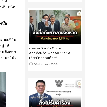
า ที่
ที่ เหนือ
ช้ใน
ฐมนตรี ใน
ู่ ได้
ก.กลาง ขีดเส้น 31 ส.ค.
่วมขังออก
ส่งก.จังหวัดเพิกถอน 5,145 คน
เอี่ยวโกงสอบท้องถิ่น
ั้งแนวโน้ม
06 สิงหาคม 2569