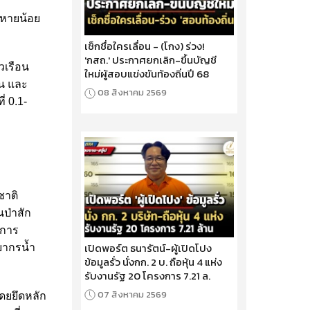
ยหายน้อย
เช็กชื่อใครเลื่อน - (โกง) ร่วง!
'กสถ.' ประกาศยกเลิก-ขึ้นบัญชี
วเรือน
ใหม่ผู้สอบแข่งขันท้องถิ่นปี 68
้น และ
08 สิงหาคม 2569
่ 0.1-
ชาติ
นป่าสัก
าการ
เปิดพอร์ต ธนารัตน์-ผู้เปิดโปง
ยากรน้ำ
ข้อมูลรั่ว นั่งกก. 2 บ. ถือหุ้น 4 แห่ง
รับงานรัฐ 20 โครงการ 7.21 ล.
07 สิงหาคม 2569
โดยยึดหลัก