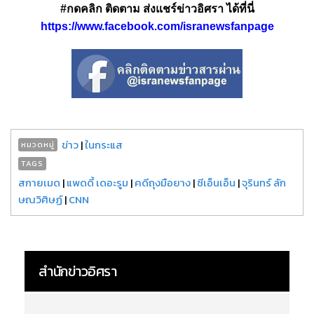
#กดคลิก ติดตาม ส่งแชร์ข่าวอิศรา ได้ที่นี่
https://www.facebook.com/isranewsfanpage
ข่าว
|
ในกระแส
หมวดหมู่
TAGS
สกายเมด
|
แพดดี้ เดอะรูม
|
คดีถุงมือยาง
|
ซีเอ็นเอ็น
|
จุรินทร์ ลัก
ษณวิศิษฏ์
|
CNN
สำนักข่าวอิศรา