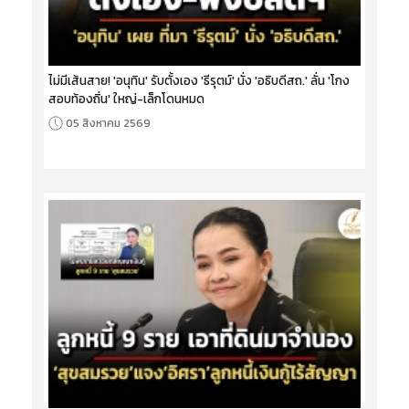
ไม่มีเส้นสาย! 'อนุทิน' รับตั้งเอง 'ธีรุตม์' นั่ง 'อธิบดีสถ.' ลั่น 'โกง
สอบท้องถิ่น' ใหญ่-เล็กโดนหมด
05 สิงหาคม 2569