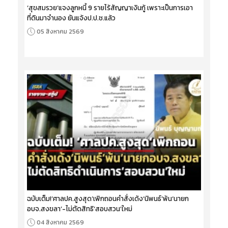
‘สุขสมรวย’แจงลูกหนี้ 9 รายไร้สัญญาเงินกู้ เพราะเป็นการเอา
ที่ดินมาจำนอง ยันแจ้งป.ป.ช.แล้ว
05 สิงหาคม 2569
ฉบับเต็ม!‘ศาลปค.สูงสุด’เพิกถอนคำสั่งเด้ง‘นิพนธ์’พ้น‘นายก
อบจ.สงขลา’-ไม่ตัดสิทธิ‘สอบสวน’ใหม่
04 สิงหาคม 2569