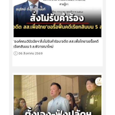
‘องค์คณะวินิจฉัยฯ’สั่งไม่รับคำร้อง‘อดีต สส.เพื่อไทย’ขอรื้อคดี
เรียกสินบน 5 ล.พิจารณาใหม่
06 สิงหาคม 2569