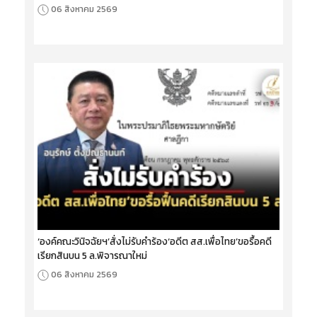
06 สิงหาคม 2569
‘องค์คณะวินิจฉัยฯ’สั่งไม่รับคำร้อง‘อดีต สส.เพื่อไทย’ขอรื้อคดี
เรียกสินบน 5 ล.พิจารณาใหม่
06 สิงหาคม 2569