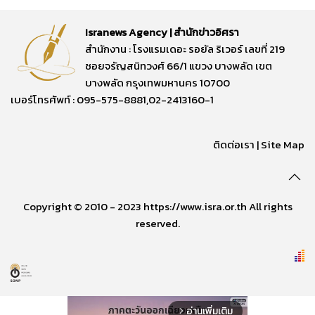
Isranews Agency | สำนักข่าวอิศรา
สำนักงาน : โรงแรมเดอะ รอยัล ริเวอร์ เลขที่ 219
ซอยจรัญสนิทวงศ์ 66/1 แขวง บางพลัด เขต
บางพลัด กรุงเทพมหานคร 10700
เบอร์โทรศัพท์ : 095-575-8881,02-2413160-1
ติดต่อเรา
|
Site Map
Copyright © 2010 - 2023 https://www.isra.or.th All rights
reserved.
อ่านเพิ่มเติม
arrow_forward_ios