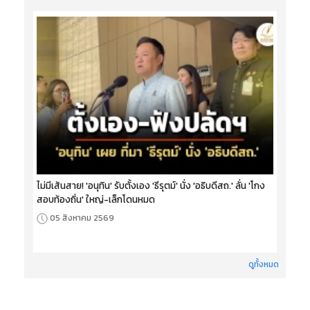
ไม่มีเส้นสาย! 'อนุทิน' รับตั้งเอง 'ธีรุตม์' นั่ง 'อธิบดีสถ.' ลั่น 'โกง
สอบท้องถิ่น' ใหญ่-เล็กโดนหมด
05 สิงหาคม 2569
ดูทั้งหมด