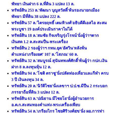
พัทยา เงินฝาก 6 ล.ที่ดิน 3 แปลง 13 ล.
ทรัพย์สิน 253 ล.'พัฒนา บุญสวัสดิ์'พ้นรองนายกเมือง
พัทยา มีที่ดิน 38 แปลง 222 ล.
ทรัพย์สิน 57 ล.'ไตรยฤทธิ์ เตมหิวงศ์'อธิบดีดีเอสไอ สะสม
พระบูชา 19 องค์ประเมินราคาไม่ได้
ทรัพย์สิน 18 ล.'สมชัย กิจเจริญรุ่งโรจน์'นั่งผู้ว่าฯตาก
เงินสด 1.2 ล.สะสมปืน-พระเครื่อง
ทรัพย์สิน 2 รองผู้ว่าฯ กทม.ยุค'อัศวิน'หลังพ้น
ตำแหน่ง'เกรียงยศ' 107 ล.'โสภณ' 60 ล.
ทรัพย์สิน 32 ล.'สมบูรณ์ สุนันทพงศ์ศักดิ์'พ้นผู้ว่า กปภ.เงิน
ฝาก 8 ล.ลงทุนหุ้น 12 ล.
ทรัพย์สิน 94 ล.'โชติ ตราชู'นั่งปลัดท่องเที่ยวและกีฬา ครบ
3 ปี เงินลงทุน 34 ล.
ทรัพย์สิน 20 ล.'นิวัติไชย'นั่งเลขาฯ ป.ป.ช.มีปืน 2 กระบอก
ภรรยาถือที่ดิน 3 แปลง 12 ล.
ทรัพย์สิน 63 ล.'ปณิธาน มีไชยโย'นั่งผู้อำนวยการ
อ.ต.ก.สะสมทองคำแท่ง-พระเครื่องเพียบ
ทรัพย์สิน 54 ล.'เกรียงไกร ไชยศิริวงศ์สุข'นั่ง ผอ.การท่า