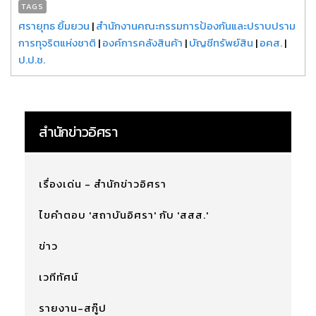
TAGS
ศรายุทธ ยิ้มยวน
|
สำนักงานคณะกรรมการป้องกันและปราบปราม
การทุจริตแห่งชาติ
|
องค์การคลังสินค้า
|
บัญชีทรัพย์สิน
|
อคส.
|
ป.ป.ช.
สำนักข่าวอิศรา
เรื่องเด่น - สำนักข่าวอิศรา
ไขคำตอบ 'สถาบันอิศรา' กับ 'สสส.'
ข่าว
เวทีทัศน์
รายงาน-สกู๊ป