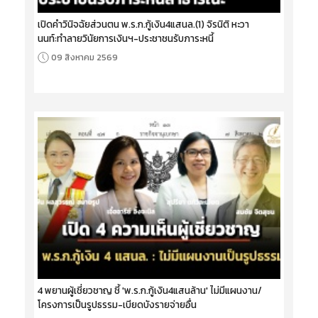
เปิดคำวินิจฉัยส่วนตน พ.ร.ก.กู้เงิน4แสนล.(1) จิรนิติ หะวา
นนท์:ทำลายวินัยการเงินฯ-ประชาชนรับภาระหนี้
09 สิงหาคม 2569
4 พยานผู้เชี่ยวชาญ ชี้ 'พ.ร.ก.กู้เงิน4แสนล้าน' ไม่มีแผนงาน/
โครงการเป็นรูปธรรม-เบียดบังรายจ่ายอื่น