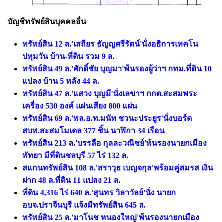
บัญชีทรัพย์สินบุคคลอื่น
ทรัพย์สิน 12 ล.'เสถียร ธัญญศรีรัตน์'นั่งอธิการเทคโน
ปทุมวัน บ้าน-ที่ดิน รวม 9 ล.
ทรัพย์สิน 49 ล.'ศักดิ์ชัย บุญมา'พ้นรองผู้ว่าฯ กทม.ที่ดิน 10
แปลง บ้าน 5 หลัง 44 ล.
ทรัพย์สิน 47 ล.'แสวง บุญมี'นั่งเลขาฯ กกต.สะสมพระ
เครื่อง 530 องค์ แผ่นเสียง 800 แผ่น
ทรัพย์สิน 69 ล.'พล.อ.ท.มนัท ชวนะประยูร'นั่งบอร์ด
สบพ.สะสมโมเดล 377 ชิ้น นาฬิกา 34 เรือน
ทรัพย์สิน 213 ล.'บรรลือ กุลละวณิชย์'พ้นรองนายกเมือง
พัทยา มีที่ดินชลบุรี 57 ไร่ 132 ล.
สแกนทรัพย์สิน 108 ล.'สราวุธ เบญจกุล'พร้อมคู่สมรส เงิน
ฝาก 48 ล.ที่ดิน 11 แปลง 21 ล.
ที่ดิน 4,316 ไร่ 640 ล.'สุนทร วิลาวัลย์'นั่ง นายก
อบจ.ปราจีนบุรี แจ้งมีทรัพย์สิน 645 ล.
ทรัพย์สิน 25 ล.'มาโนช หนองใหญ่'พ้นรองนายกเมือง