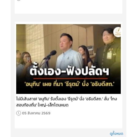
ไม่มีเส้นสาย! 'อนุทิน' รับตั้งเอง 'ธีรุตม์' นั่ง 'อธิบดีสถ.' ลั่น 'โกง
สอบท้องถิ่น' ใหญ่-เล็กโดนหมด
05 สิงหาคม 2569
ดูทั้งหมด