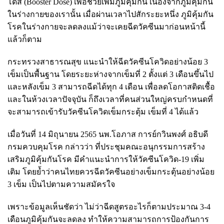
โดส (Booster Dose) เพื่อช่วยเพิ่มภูมิคุ้มกัน เนื่องจากภูมิคุ้มกัน
ในร่างกายของเรานั้น เมื่อผ่านเวลาไปสักระยะหนึ่ง ภูมิคุ้มกัน
โรคในร่างกายจะลดลงแม้ว่าจะเคยฉีดวัคซีนมาก่อนหน้านี้
แล้วก็ตาม
กระทรวงสาธารณสุข แนะนำให้ฉีดวัคซีนโควิดอย่างน้อย 3
เข็มเป็นพื้นฐาน โดยระยะห่างจากเข็มที่ 2 ตั้งแต่ 3 เดือนขึ้นไป
และหลังเข็ม 3 สามารถฉีดได้ทุก 4 เดือน เพื่อลดโอกาสติดเชื้อ
และในห้วงเวลาปัจจุบัน ก็ถึงเวลาที่คนส่วนใหญ่ครบกำหนดที่
จะสามารถเข้ารับวัคซีนโควิดเข็มกระตุ้ม เข็มที่ 4 ได้แล้ว
เมื่อวันที่ 14 มิถุนายน 2565 นพ.โอภาส การย์กวินพงศ์ อธิบดี
กรมควบคุมโรค กล่าวว่า ที่ประชุมคณะอนุกรรมการสร้าง
เสริมภูมิคุ้มกันโรค มีคำแนะนำการให้วัคซีนโควิด-19 เพิ่ม
เติม โดยย้ำว่าคนไทยควรฉีดวัคซีนอย่างเข็มกระตุ้นอย่างน้อย
3 เข็ม เป็นไปตามความสมัครใจ
เพราะข้อมูลเห็นชัดว่า ไม่ว่าฉีดสูตรอะไรก็ตามประมาณ 3-4
เดือนภูมิคุ้มกันจะลดลง ทำให้ความสามารถการป้องกันการ