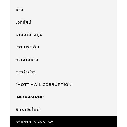
ข่าว
เวทีทัศน์
รายงาน-สกู๊ป
เกาะประเด็น
กระจายข่าว
ตะกร้าข่าว
"HOT" MAIL CORRUPTION
INFOGRAPHIC
อิศราอินไซด์
รวมข่าว ISRANEWS