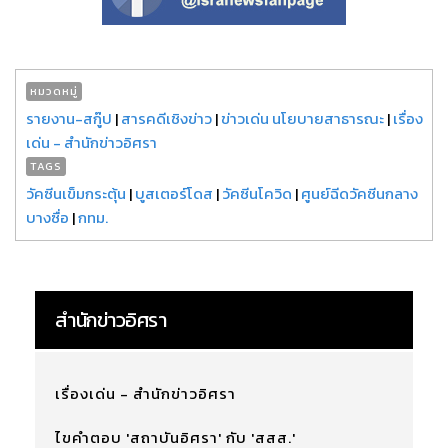
หมวดหมู่
รายงาน-สกู๊ป
|
สารคดีเชิงข่าว
|
ข่าวเด่น นโยบายสาธารณะ
|
เรื่อง
เด่น - สำนักข่าวอิศรา
TAGS
วัคซีนเข็มกระตุ้น
|
บูสเตอร์โดส
|
วัคซีนโควิด
|
ศูนย์ฉีดวัคซีนกลาง
บางซื่อ
|
กทม.
สำนักข่าวอิศรา
เรื่องเด่น - สำนักข่าวอิศรา
ไขคำตอบ 'สถาบันอิศรา' กับ 'สสส.'