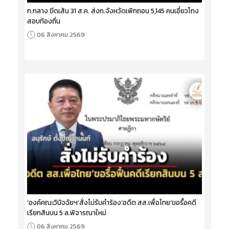
ก.กลาง ขีดเส้น 31 ส.ค. ส่งก.จังหวัดเพิกถอน 5,145 คนเอี่ยวโกง
สอบท้องถิ่น
06 สิงหาคม 2569
‘องค์คณะวินิจฉัยฯ’สั่งไม่รับคำร้อง‘อดีต สส.เพื่อไทย’ขอรื้อคดี
เรียกสินบน 5 ล.พิจารณาใหม่
06 สิงหาคม 2569