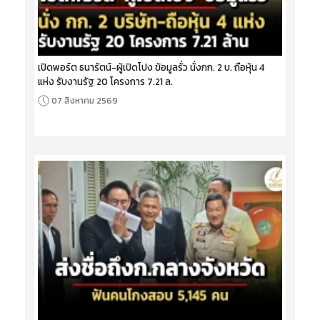
เปิดพอร์ต ธนารัตน์-ผู้เปิดโปง ข้อมูลรั่ว นั่งกก. 2 บ. ถือหุ้น 4
แห่ง รับงานรัฐ 20 โครงการ 7.21 ล.
07 สิงหาคม 2569