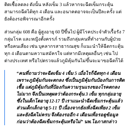
ติดเชื้อลดลง ดังนั้น หลังเข็ม 3 แล้วหากจะฉีดเข็มกระตุ้น
สามารถฉีดได้ทุก 4 เดือน และอนาคตอาจจะเป็นปีละครั้ง แต่
ยังต้องรอพิจารณาอีกครั้ง
ส่วนกลุ่ม 608 คือ ผู้สูงอายุ 60 ปีขึ้นไป ผู้มีโรคประจำตัวเรื้อรัง 7
กลุ่มโรค และหญิงตั้งครรภ์ รวมถึงกลุ่มคนที่ทำงานกับผู้ป่วย
หรือคนเสี่ยง เช่น บุคลากรสาธารณสุข ก็แนะนำให้ฉีดกระตุ้น
ทุก 4 เดือนตามความสมัครใจ แต่หากมีเหตุผลอื่นๆ เช่น ไป
ต่างประเทศ หรือไปตรวจแล้วภูมิคุ้มกันไม่ขึ้นจะมาขอฉีดก็ได้
“คนที่ถามว่าจะฉีดเข็ม 4 เข็ม 5 เมื่อไรก็ฉีดทุก 4 เดือน
เพราะภูมิคุ้มกันจะตกลง ซึ่งเป็นภูมิคุ้มกันป้องกันการติด
เชื้อ แต่ภูมิคุ้มกันที่ป้องกันความรุนแรงของโรคตกลง
ไม่มาก จึงเป็นเหตุผลว่าต้องกระตุ้น 3 เข็ม ทุกกลุ่มอายุ
ซึ่งในเด็กโตอายุ 12-17 ปี เราแนะนำฉีดเข็มกระตุ้นแล้ว
ส่วนเด็กเล็กอายุ 5-11 ปี เนื่องจากยังเพิ่งฉีดเพียง 2 เข็ม
และยังฉีดไม่ครบ จึงต้องรออีก 4 เดือนเพื่อรอดูข้อมูล
ก่อนว่าต้องฉีดเข็มกระตุ้นหรือไม่” นพ.โอภาสกล่าว