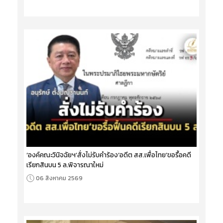
‘องค์คณะวินิจฉัยฯ’สั่งไม่รับคำร้อง‘อดีต สส.เพื่อไทย’ขอรื้อคดี
เรียกสินบน 5 ล.พิจารณาใหม่
06 สิงหาคม 2569