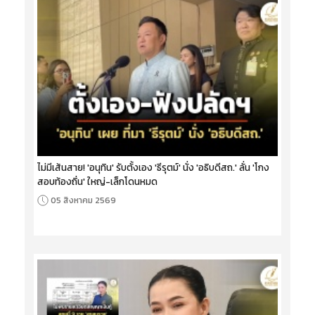
ไม่มีเส้นสาย! 'อนุทิน' รับตั้งเอง 'ธีรุตม์' นั่ง 'อธิบดีสถ.' ลั่น 'โกง
สอบท้องถิ่น' ใหญ่-เล็กโดนหมด
05 สิงหาคม 2569