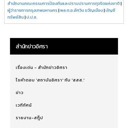
สำนักงานคณะกรรมการป้องกันและปราบปรามการทุจริตแห่งชาติ
|
ผู้ว่าราชการกรุงเทพมหานคร
|
พล.ต.อ.อัศวิน ขวัญเมือง
|
บัญชี
ทรัพย์สิน
|
ป.ป.ช.
สำนักข่าวอิศรา
เรื่องเด่น - สำนักข่าวอิศรา
ไขคำตอบ 'สถาบันอิศรา' กับ 'สสส.'
ข่าว
เวทีทัศน์
รายงาน-สกู๊ป