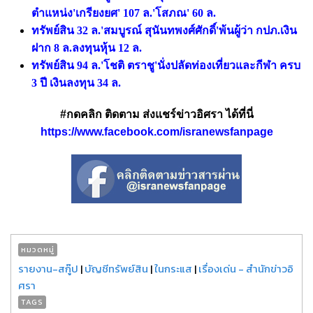
ตำแหน่ง'เกรียงยศ' 107 ล.'โสภณ' 60 ล.
ทรัพย์สิน 32 ล.'สมบูรณ์ สุนันทพงศ์ศักดิ์'พ้นผู้ว่า กปภ.เงิน
ฝาก 8 ล.ลงทุนหุ้น 12 ล.
ทรัพย์สิน 94 ล.'โชติ ตราชู'นั่งปลัดท่องเที่ยวและกีฬา ครบ
3 ปี เงินลงทุน 34 ล.
#กดคลิก ติดตาม ส่งแชร์ข่าวอิศรา ได้ที่นี่
https://www.facebook.com/isranewsfanpage
หมวดหมู่
รายงาน-สกู๊ป
|
บัญชีทรัพย์สิน
|
ในกระแส
|
เรื่องเด่น - สำนักข่าวอิ
ศรา
TAGS