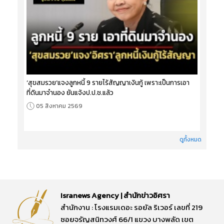
‘สุขสมรวย’แจงลูกหนี้ 9 รายไร้สัญญาเงินกู้ เพราะเป็นการเอา
ที่ดินมาจำนอง ยันแจ้งป.ป.ช.แล้ว
05 สิงหาคม 2569
ดูทั้งหมด
Isranews Agency | สำนักข่าวอิศรา
สำนักงาน : โรงแรมเดอะ รอยัล ริเวอร์ เลขที่ 219
ซอยจรัญสนิทวงศ์ 66/1 แขวง บางพลัด เขต