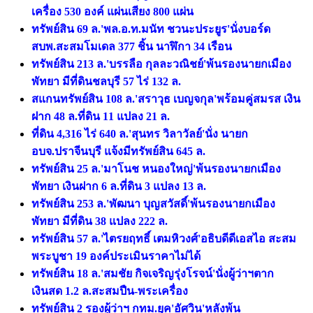
เครื่อง 530 องค์ แผ่นเสียง 800 แผ่น
ทรัพย์สิน 69 ล.'พล.อ.ท.มนัท ชวนะประยูร'นั่งบอร์ด
สบพ.สะสมโมเดล 377 ชิ้น นาฬิกา 34 เรือน
ทรัพย์สิน 213 ล.'บรรลือ กุลละวณิชย์'พ้นรองนายกเมือง
พัทยา มีที่ดินชลบุรี 57 ไร่ 132 ล.
สแกนทรัพย์สิน 108 ล.'สราวุธ เบญจกุล'พร้อมคู่สมรส เงิน
ฝาก 48 ล.ที่ดิน 11 แปลง 21 ล.
ที่ดิน 4,316 ไร่ 640 ล.'สุนทร วิลาวัลย์'นั่ง นายก
อบจ.ปราจีนบุรี แจ้งมีทรัพย์สิน 645 ล.
ทรัพย์สิน 25 ล.'มาโนช หนองใหญ่'พ้นรองนายกเมือง
พัทยา เงินฝาก 6 ล.ที่ดิน 3 แปลง 13 ล.
ทรัพย์สิน 253 ล.'พัฒนา บุญสวัสดิ์'พ้นรองนายกเมือง
พัทยา มีที่ดิน 38 แปลง 222 ล.
ทรัพย์สิน 57 ล.'ไตรยฤทธิ์ เตมหิวงศ์'อธิบดีดีเอสไอ สะสม
พระบูชา 19 องค์ประเมินราคาไม่ได้
ทรัพย์สิน 18 ล.'สมชัย กิจเจริญรุ่งโรจน์'นั่งผู้ว่าฯตาก
เงินสด 1.2 ล.สะสมปืน-พระเครื่อง
ทรัพย์สิน 2 รองผู้ว่าฯ กทม.ยุค'อัศวิน'หลังพ้น