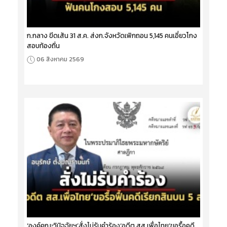
ก.กลาง ขีดเส้น 31 ส.ค. ส่งก.จังหวัดเพิกถอน 5,145 คนเอี่ยวโกง
สอบท้องถิ่น
06 สิงหาคม 2569
‘องค์คณะวินิจฉัยฯ’สั่งไม่รับคำร้อง‘อดีต สส.เพื่อไทย’ขอรื้อคดี