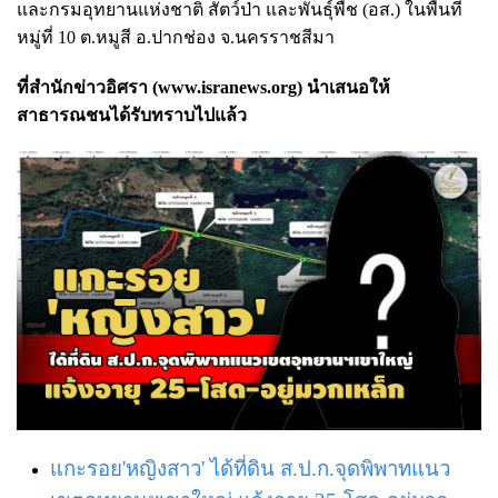
และกรมอุทยานแห่งชาติ สัตว์ป่า และพันธุ์พืช (อส.) ในพื้นที่
หมู่ที่ 10 ต.หมูสี อ.ปากช่อง จ.นครราชสีมา
ที่สำนักข่าวอิศรา (www.isranews.org) นำเสนอให้
สาธารณชนได้รับทราบไปแล้ว
แกะรอย'หญิงสาว' ได้ที่ดิน ส.ป.ก.จุดพิพาทแนว