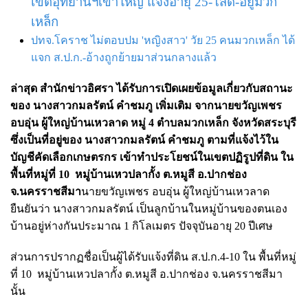
เขตอุทยานฯเขาใหญ่ แจ้งอายุ 25-โสด-อยู่มวก
เหล็ก
ปทจ.โคราช ไม่ตอบปม 'หญิงสาว' วัย 25 คนมวกเหล็ก ได้
แจก ส.ป.ก.-อ้างถูกย้ายมาส่วนกลางแล้ว
ล่าสุด สำนักข่าวอิศรา ได้รับการเปิดเผยข้อมูลเกี่ยวกับสถานะ
ของ นางสาวกมลรัตน์ คำชมภู เพิ่มเติม จากนายขวัญเพชร
อบอุ่น ผู้ใหญ่บ้านเหวลาด หมู่ 4 ตำบลมวกเหล็ก จังหวัดสระบุรี
ซึ่งเป็นที่อยู่ของ นางสาวกมลรัตน์ คำชมภู ตามที่แจ้งไว้ใน
บัญชีคัดเลือกเกษตรกร เข้าทำประโยชน์ในเขตปฏิรูปที่ดิน ใน
พื้นที่หมู่ที่ 10 หมู่บ้านเหวปลากั้ง ต.หมูสี อ.ปากช่อง
จ.นครราชสีมา
นายขวัญเพชร อบอุ่น ผู้ใหญ่บ้านเหวลาด
ยืนยันว่า นางสาวกมลรัตน์ เป็นลูกบ้านในหมู่บ้านของตนเอง
บ้านอยู่ห่างกันประมาณ 1 กิโลเมตร ปัจจุบันอายุ 20 ปีเศษ
ส่วนการปรากฏชื่อเป็นผู้ได้รับแจ้งที่ดิน ส.ป.ก.4-10 ใน พื้นที่หมู่
ที่ 10 หมู่บ้านเหวปลากั้ง ต.หมูสี อ.ปากช่อง จ.นครราชสีมา
นั้น