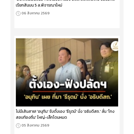
เรียกสินบน 5 ล.พิจารณาใหม่
06 สิงหาคม 2569
ไม่มีเส้นสาย! 'อนุทิน' รับตั้งเอง 'ธีรุตม์' นั่ง 'อธิบดีสถ.' ลั่น 'โกง
สอบท้องถิ่น' ใหญ่-เล็กโดนหมด
05 สิงหาคม 2569