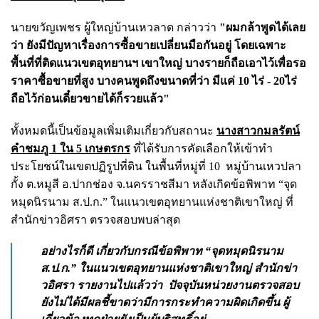
นายขวัญเพชร ผู้ใหญ่บ้านเหวลาด กล่าวว่า
"ผมกล้าพูดได้เลย
ว่า ยังมีปัญหาเรื่องการซื้อขายเปลี่ยนมือกันอยู่ โดยเฉพาะ
พื้นที่ที่ติดแนวเขตอุทยานฯ เขาใหญ่ บางรายก็ถือเอาไว้เพื่อรอ
ราคาซื้อขายที่สูง บางคนพูดถึงขนาดที่ว่า มีแค่ 10 ไร่ - 20ไร่
ถือไว้ก่อนเดี๋ยวขายได้ก็รวยแล้ว"
ทั้งหมดนี้เป็นข้อมูลเพิ่มเติมเกี่ยวกับสถานะ
นางสาวกมลรัตน์
คำชมภู 1 ใน 5 เกษตรกร
ที่ได้รับการคัดเลือกให้เข้าทำ
ประโยชน์ในเขตปฏิรูปที่ดิน ในพื้นที่หมู่ที่ 10 หมู่บ้านเหวปลา
กั้ง ต.หมูสี อ.ปากช่อง จ.นครราชสีมา หลังเกิดข้อพิพาท “จุด
หมุดนิรนาม ส.ป.ก.” ในแนวเขตอุทยานแห่งชาติเขาใหญ่ ที่
สำนักข่าวอิศรา ตรวจสอบพบล่าสุด
อย่างไรก็ดี เกี่ยวกับกรณี
ข้อพิพาท “จุดหมุดนิรนาม
ส.ป.ก.” ในแนวเขตอุทยานแห่งชาติเขาใหญ่ สำนักข่า
วอิศรา รายงานไปแล้วว่า ปัจจุบันหน่วยงานตรวจสอบ
ยังไม่ได้มีผลชี้ขาดว่ามีการกระทำความผิดเกิดขึ้น ผู้