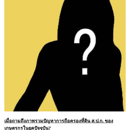
เมื่อถามถึงภาพรวมปัญหาการถีอครองที่ดิน ส.ป.ก. ของ
เกษตรกรในยุคปัจจุบัน?