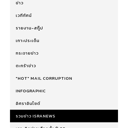
ข่าว
เวทีทัศน์
รายงาน-สกู๊ป
เกาะประเด็น
กระจายข่าว
ตะกร้าข่าว
"HOT" MAIL CORRUPTION
INFOGRAPHIC
อิศราอินไซด์
รวมข่าว ISRANEWS