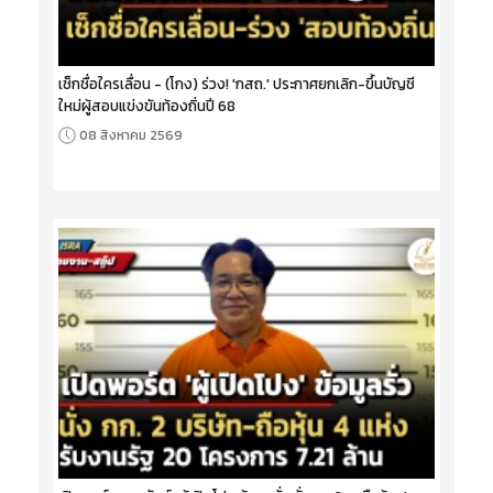
เช็กชื่อใครเลื่อน - (โกง) ร่วง! 'กสถ.' ประกาศยกเลิก-ขึ้นบัญชี
ใหม่ผู้สอบแข่งขันท้องถิ่นปี 68
08 สิงหาคม 2569