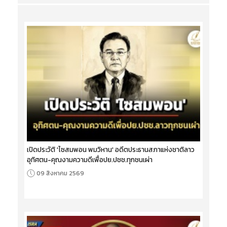
เปิดประวัติ 'ไซสมพอน พมวิหาน' อดีตประธานสภาแห่งชาติลาว
อุทิศตน-คุณงามความดีเพื่อปย.ปชช.ทุกชนเผ่า
09 สิงหาคม 2569