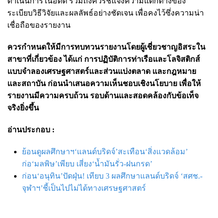
ดำเนินการในอดีต รวมถึงควรชี้แจงความแตกต่างของ
ระเบียบวิธีวิจัยและผลลัพธ์อย่างชัดเจน เพื่อคงไว้ซึ่งความน่า
เชื่อถือของรายงาน
ควรกำหนดให้มีการทบทวนรายงานโดยผู้เชี่ยวชาญอิสระใน
สาขาที่เกี่ยวข้อง ได้แก่ การปฏิบัติการท่าเรือและโลจิสติกส์
แบบจำลองเศรษฐศาสตร์และส่วนแบ่งตลาด และกฎหมาย
และสถาบัน ก่อนนำเสนอความเห็นชอบเชิงนโยบาย เพื่อให้
รายงานมีความครบถ้วน รอบด้านและสอดคล้องกับข้อเท็จ
จริงยิ่งขึ้น
อ่านประกอบ :
ย้อนดูผลศึกษาฯ‘แลนด์บริดจ์’สะเทือน‘สิ่งแวดล้อม’
ก่อ‘มลพิษ’เพียบ เสี่ยง‘น้ำมันรั่ว-ฝนกรด’
ก่อน‘อนุทิน’ปัดฝุ่น! เทียบ 3 ผลศึกษาแลนด์บริดจ์ ‘สศช.-
จุฬาฯ’ชี้เป็นไปไม่ได้ทางเศรษฐศาสตร์