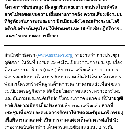
โครงการซับซ้อนสูง มีผลผูกพันระยะยาว ผลประโยชน์จริง
อาจไม่พอชดเชยความเสี่ยงทางการคลัง-ความเสี่ยงเชิงระบบ
ที่รัฐต้องรับภาระระยะยาว บิดเบือนเชิงโครงสร้างระบบโลจิ
สติกส์-สร้างต้นทุนใหม่ให้ประเทศ แนะ 10 ข้อเชิงปฏิบัติการ -
'สนข.' ทบทวนผลการศึกษา
สำนักข่าวอิศรา (
www.isranews.org
) รายงานว่า การประชุม
วุฒิสภา ในวันที่ 12 พ.ค.2569 มีระเบียบวาระการประชุม เรื่อง
ที่คณะกรรมาธิการ (กมธ.) พิจารณาเสร็จแล้ว รายงานการ
พิจารณาศึกษา เรื่อง การศึกษาความเป็นไปได้ของโครงการ
พัฒนาโครงสร้างพื้นฐานด้านการคมนาคมขนส่งเพื่อพัฒนา
ระเบียงเศรษฐกิจภาคใต้เชื่อมโยงการขนส่งระหว่างอ่าวไทย
และอันดามัน (แลนด์บริดจ์) ซึ่งกมธ.การคมนาคม ที่มี
นายวุฒิ
ชาติ กัลยาณมิตร เป็นประธาน
พิจารณาเสร็จแล้ว
หากที่
ประชุมเห็นชอบจะส่งผลการศึกษาให้กับคณะรัฐมนตรี (ครม.)
เพื่อพิจารณาและดำเนินการตามแต่จะเห็นสมควรต่อไป
ซึ่ง
รายงานฉบับดังกล่าว เห็นควรเสนอข้อเสนอแนะ 2 ระดับ