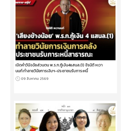
เปิดคำวินิจฉัยส่วนตน พ.ร.ก.กู้เงิน4แสนล.(1) จิรนิติ หะวา
นนท์:ทำลายวินัยการเงินฯ-ประชาชนรับภาระหนี้
09 สิงหาคม 2569