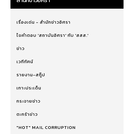
สำนักข่าวอิศรา
เรื่องเด่น - สำนักข่าวอิศรา
ไขคำตอบ 'สถาบันอิศรา' กับ 'สสส.'
ข่าว
เวทีทัศน์
รายงาน-สกู๊ป
เกาะประเด็น
กระจายข่าว
ตะกร้าข่าว
"HOT" MAIL CORRUPTION