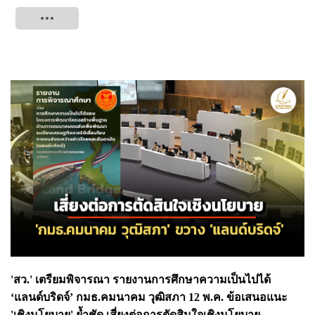
Tweet
'สว.' เตรียมพิจารณา รายงานการศึกษาความเป็นไปได้
‘แลนด์บริดจ์’ กมธ.คมนาคม วุฒิสภา 12 พ.ค. ข้อเสนอแนะ
'เชิงนโยบาย' ย้ำชัด เสี่ยงต่อการตัดสินใจเชิงนโยบาย