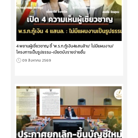
4 พยานผู้เชี่ยวชาญ ชี้ 'พ.ร.ก.กู้เงิน4แสนล้าน' ไม่มีแผนงาน/
โครงการเป็นรูปธรรม-เบียดบังรายจ่ายอื่น
09 สิงหาคม 2569