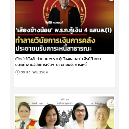
เปิดคำวินิจฉัยส่วนตน พ.ร.ก.กู้เงิน4แสนล.(1) จิรนิติ หะวา
นนท์:ทำลายวินัยการเงินฯ-ประชาชนรับภาระหนี้
09 สิงหาคม 2569