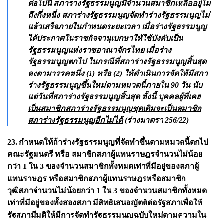
ต่อไปนี้ สภาร่างรัฐธรรมนูญมีจำนวนสมาชิกเหลืออยู่ไม่
ถึงกึ่งหนึ่ง สภาร่างรัฐธรรมนูญจัดทำร่างรัฐธรรมนูญไม่
แล้วเสร็จภายในกำหนดระยะเวลา เมื่อร่างรัฐธรรมนูญ
ได้ประกาศในราชกิจจานุเบกษาให้ใช้บังคับเป็น
รัฐธรรมนูญแห่งราชอาณาจักรไทย เมื่อร่าง
รัฐธรรมนูญตกไป ในกรณีที่สภาร่างรัฐธรรมนูญสิ้นสุด
ลงตามวรรคหนึ่ง (1) หรือ (2) ให้ดำเนินการจัดให้มีสภา
ร่างรัฐธรรมนูญขึ้นใหม่ตามหมวดนี้ภายใน 90 วัน นับ
แต่วันที่สภาร่างรัฐธรรมนูญสิ้นสุด
ทั้งนี้ บุคคลผู้ที่เคย
เป็นสมาชิกสภาร่างรัฐธรรมนูญชุดเดิมจะเป็นสมาชิก
สภาร่างรัฐธรรมนูญอีกไม่ได้
(ร่างมาตรา 256/22)
23. กำหนดให้ถ้าร่างรัฐธรรมนูญที่จัดทำขึ้นตามหมวดนี้ตกไป
คณะรัฐมนตรี หรือ สมาชิกสภาผู้แทนราษฎรจำนวนไม่น้อย
กว่า 1 ใน 3 ของจำนวนสมาชิกทั้งหมดเท่าที่มีอยู่ของสภาผู้
แทนราษฎร หรือสมาชิกสภาผู้แทนราษฎรหรือสมาชิก
วุฒิสภาจำนวนไม่น้อยกว่า 1 ใน 3 ของจำนวนสมาชิกทั้งหมด
เท่าที่มีอยู่ของทั้งสองสภา มีสิทธิเสนอญัตติต่อรัฐสภาเพื่อให้
รัฐสภามีมติให้มีการจัดทำรัฐธรรมนูญฉบับใหม่ตามความใน