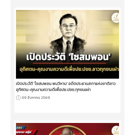
เปิดประวัติ 'ไซสมพอน พมวิหาน' อดีตประธานสภาแห่งชาติลาว
อุทิศตน-คุณงามความดีเพื่อปย.ปชช.ทุกชนเผ่า
09 สิงหาคม 2569