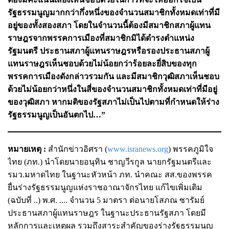
รัฐธรรมนูญมากกว่ากึ่งหนึ่งของจำนวนสมาชิกทั้งหมดเท่าที่มี
อยู่ของทั้งสองสภา โดยในจำนวนนี้ต้องมีสมาชิกสภาผู้แทน
ราษฎรจากพรรคการเมืองที่สมาชิกมิได้ดำรงตำแหน่ง
รัฐมนตรี ประธานสภาผู้แทนราษฎรหรือรองประธานสภาผู้
แทนราษฎรเห็นชอบด้วยไม่น้อยกว่าร้อยละยี่สิบของทุก
พรรคการเมืองดังกล่าวรวมกัน และมีสมาชิกวุฒิสภาเห็นชอบ
ด้วยไม่น้อยกว่าหนึ่งในสี่ของจำนวนสมาชิกทั้งหมดเท่าที่มีอยู่
ของวุฒิสภา หากมติของรัฐสภาไม่เป็นไปตามที่กำหนดให้ร่าง
รัฐธรรมนูญเป็นอันตกไป…”
หมายเหตุ :
สำนักข่าวอิศรา (
www.isranews.org
) พรรคภูมิใจ
ไทย (ภท.) นำโดยนายอนุทิน ชาญวีรกูล นายกรัฐมนตรีและ
รมว.มหาดไทย ในฐานะหัวหน้า ภท. นำคณะ สส.ของพรรค
ยื่นร่างรัฐธรรมนูญแห่งราชอาณาจักรไทย แก้ไขเพิ่มเติม
(ฉบับที่ ..) พ.ศ. .... จำนวน 5 มาตรา ต่อนายโสภณ ซารัมย์
ประธานสภาผู้แทนราษฎร ในฐานะประธานรัฐสภา โดยมี
หลักการและเหตุผล รวมถึงสาระสำคัญของร่างรัฐธรรมนูญ