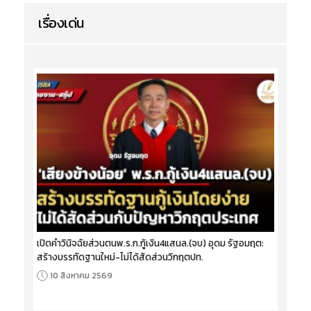
เรื่องเด่น
เปิดคำวินิจฉัยส่วนตนพ.ร.ก.กู้เงิน4แสนล.(จบ) อุดม รัฐอมฤต:
สร้างบรรทัดฐานใหม่-ไม่ได้สัดส่วนวิกฤตปท.
10 สิงหาคม 2569