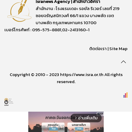
Isranews Agency | สำนักข่าวอิศรา
สำนักงาน : โรงแรมเดอะ รอยัล ริเวอร์ เลขที่ 219
ซอยจรัญสนิทวงศ์ 66/1 แขวง บางพลัด เขต
บางพลัด กรุงเทพมหานคร 10700
เบอร์โทรศัพท์ : 095-575-8881,02-2413160-1
ติดต่อเรา
|
Site Map
Copyright © 2010 - 2023 https://www.isra.or.th All rights
reserved.
อ่านเพิ่มเติม
arrow_forward_ios