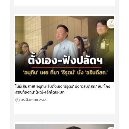
ไม่มีเส้นสาย! 'อนุทิน' รับตั้งเอง 'ธีรุตม์' นั่ง 'อธิบดีสถ.' ลั่น 'โกง
สอบท้องถิ่น' ใหญ่-เล็กโดนหมด
05 สิงหาคม 2569