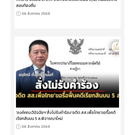
สอบท้องถิ่น
06 สิงหาคม 2569
‘องค์คณะวินิจฉัยฯ’สั่งไม่รับคำร้อง‘อดีต สส.เพื่อไทย’ขอรื้อคดี
เรียกสินบน 5 ล.พิจารณาใหม่
06 สิงหาคม 2569