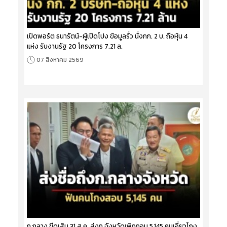
เปิดพอร์ต ธนารัตน์-ผู้เปิดโปง ข้อมูลรั่ว นั่งกก. 2 บ. ถือหุ้น 4
แห่ง รับงานรัฐ 20 โครงการ 7.21 ล.
07 สิงหาคม 2569
ก.กลาง ขีดเส้น 31 ส.ค. ส่งก.จังหวัดเพิกถอน 5,145 คนเอี่ยวโกง