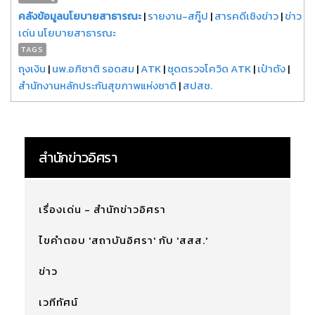
คลังข้อมูลนโยบายสาธารณะ
|
รายงาน-สกู๊ป
|
สารคดีเชิงข่าว
|
ข่าว
เด่น นโยบายสาธารณะ
TAGS
ถุงเงิน
|
นพ.อภิชาติ รอดสม
|
ATK
|
ชุดตรวจโควิด ATK
|
เป๋าตัง
|
สำนักงานหลักประกันสุขภาพแห่งชาติ
|
สปสช.
สำนักข่าวอิศรา
เรื่องเด่น - สำนักข่าวอิศรา
ไขคำตอบ 'สถาบันอิศรา' กับ 'สสส.'
ข่าว
เวทีทัศน์