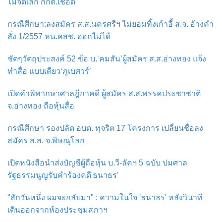
ไม่จดเลิก กกต.เชือด
กรณีศึกษา:ลงสมัคร ส.ส.นครศรีฯ ไม่ยอมทิ้งเก้าอี้ ส.จ. อ้างคำ
สั่ง 1/2557 หน.คสช. ออกไม่ได้
ชัดๆวัตถุประสงค์ 52 ข้อ บ.‘คมสัน’ผู้สมัคร ส.ส.อ่างทอง แจ้ง
ทำสื่อ แบบเดียว‘ภูเบศวร์’
เปิดคำพิพากษาศาลฎีกาคดี ผู้สมัคร ส.ส.พรรคประชาชาติ
จ.อ่างทอง ถือหุ้นสื่อ
กรณีศึกษา รองปลัด อบต. ทุจริต 17 โครงการ เปลี่ยนชื่อลง
สมัคร ส.ส. จ.พิษณุโลก
เปิดหนังสือนำส่งบัญชีผู้ถือหุ้น บ.วี-ลัคฯ 5 ฉบับ ปมศาล
รัฐธรรมนูญรับคำร้องคดี'ธนาธร'
"สักวันหนึ่ง ผมจะกลับมา" : ความในใจ 'ธนาธร' หลังวินาที
เดินออกจากห้องประชุมสภาฯ