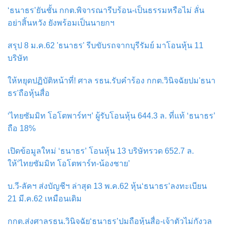
‘ธนาธร’ยันชั้น กกต.พิจารณารีบร้อน-เป็นธรรมหรือไม่ ลั่น
อย่าสิ้นหวัง ยังพร้อมเป็นนายกฯ
สรุป 8 ม.ค.62 'ธนาธร' รีบขับรถจากบุรีรัมย์ มาโอนหุ้น 11
บริษัท
ให้หยุดปฏิบัติหน้าที่! ศาล รธน.รับคำร้อง กกต.วินิจฉัยปม'ธนา
ธร'ถือหุ้นสื่อ
‘ไทยซัมมิท โอโตพาร์ทฯ’ ผู้รับโอนหุ้น 644.3 ล. ที่แท้ ‘ธนาธร’
ถือ 18%
เปิดข้อมูลใหม่ ‘ธนาธร’ โอนหุ้น 13 บริษัทรวด 652.7 ล.
ให้‘ไทยซัมมิท โอโตพาร์ท-น้องชาย’
บ.วี-ลัคฯ ส่งบัญชีฯ ล่าสุด 13 พ.ค.62 หุ้น‘ธนาธร’ลงทะเบียน
21 มี.ค.62 เหมือนเดิม
กกต.ส่งศาลรธน.วินิจฉัย‘ธนาธร’ปมถือหุ้นสื่อ-เจ้าตัวไม่กังวล