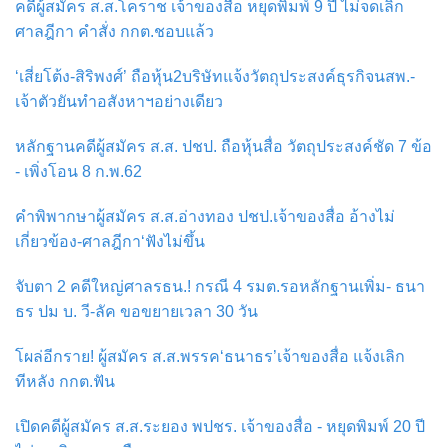
คดีผู้สมัคร ส.ส.โคราช เจ้าของสื่อ หยุดพิมพ์ 9 ปี ไม่จดเลิก
ศาลฎีกา คำสั่ง กกต.ชอบแล้ว
‘เสี่ยโต้ง-สิริพงศ์’ ถือหุ้น2บริษัทแจ้งวัตถุประสงค์ธุรกิจนสพ.-
เจ้าตัวยันทำอสังหาฯอย่างเดียว
หลักฐานคดีผู้สมัคร ส.ส. ปชป. ถือหุ้นสื่อ วัตถุประสงค์ชัด 7 ข้อ
- เพิ่งโอน 8 ก.พ.62
คำพิพากษาผู้สมัคร ส.ส.อ่างทอง ปชป.เจ้าของสื่อ อ้างไม่
เกี่ยวข้อง-ศาลฎีกา‘ฟังไม่ขึ้น
จับตา 2 คดีใหญ่ศาลรธน.! กรณี 4 รมต.รอหลักฐานเพิ่ม- ธนา
ธร ปม บ. วี-ลัค ขอขยายเวลา 30 วัน
โผล่อีกราย! ผู้สมัคร ส.ส.พรรค‘ธนาธร’เจ้าของสื่อ แจ้งเลิก
ทีหลัง กกต.ฟัน
เปิดคดีผู้สมัคร ส.ส.ระยอง พปชร. เจ้าของสื่อ - หยุดพิมพ์ 20 ปี