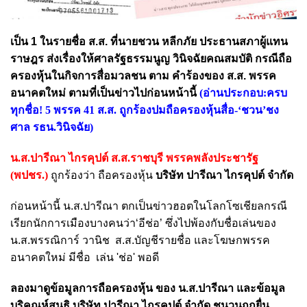
เป็น 1 ในรายชื่อ ส.ส. ที่นายชวน หลีกภัย ประธานสภาผู้แทน
ราษฎร ส่งเรื่องให้ศาลรัฐธรรมนูญ วินิจฉัยคณสมบัติ กรณีถือ
ครองหุ้นในกิจการสื่อมวลชน ตาม คำร้องของ ส.ส. พรรค
อนาคตใหม่ ตามที่เป็นข่าวไปก่อนหน้านี้
(อ่านประกอบ:
ครบ
ทุกชื่อ! 5 พรรค 41 ส.ส. ถูกร้องปมถือครองหุ้นสื่อ-‘ชวน’ชง
ศาล รธน.วินิจฉัย
)
น.ส.ปารีณา ไกรคุปต์ ส.ส.ราชบุรี พรรคพลังประชารัฐ
(พปชร.)
ถูกร้องว่า ถือครองหุ้น
บริษัท ปารีณา ไกรคุปต์ จำกัด
ก่อนหน้านี้ น.ส.ปารีณา ตกเป็นข่าวฮอตในโลกโซเชียลกรณี
เรียกนักการเมืองบางคนว่า‘อีช่อ’ ซึ่งไปพ้องกับชื่อเล่นของ
น.ส.พรรณิการ์ วานิช ส.ส.บัญชีรายชื่อ และโฆษกพรรค
อนาคตใหม่ มีชื่อ เล่น 'ช่อ' พอดี
ลองมาดูข้อมูลการถือครองหุ้น ของ น.ส.ปารีณา และข้อมูล
บริคณห์สนธิ บริษัท ปารีณา ไกรคุปต์ จำกัด ชนวนถูกยื่น