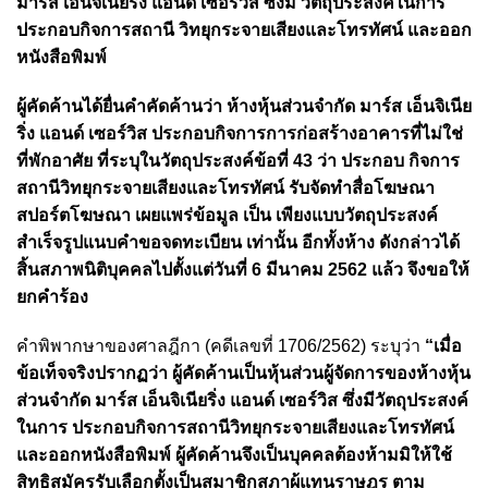
มาร์ส เอ็นจิเนียริ่ง แอนด์ เซอร์วิส ซึ่งมี วัตถุประสงค์ในการ
ประกอบกิจการสถานี วิทยุกระจายเสียงและโทรทัศน์ และออก
หนังสือพิมพ์
ผู้คัดค้านได้ยื่นคำคัดค้านว่า ห้างหุ้นส่วนจํากัด มาร์ส เอ็นจิเนีย
ริ่ง แอนด์ เซอร์วิส ประกอบกิจการการก่อสร้างอาคารที่ไม่ใช่
ที่พักอาศัย ที่ระบุในวัตถุประสงค์ข้อที่ 43 ว่า ประกอบ กิจการ
สถานีวิทยุกระจายเสียงและโทรทัศน์ รับจัดทําสื่อโฆษณา
สปอร์ตโฆษณา เผยแพร่ข้อมูล เป็น เพียงแบบวัตถุประสงค์
สําเร็จรูปแนบคําขอจดทะเบียน เท่านั้น อีกทั้งห้าง ดังกล่าวได้
สิ้นสภาพนิติบุคคลไปตั้งแต่วันที่ 6 มีนาคม 2562 แล้ว จึงขอให้
ยกคําร้อง
คำพิพากษาของศาลฎีกา (คดีเลขที่ 1706/2562) ระบุว่า
“เมื่อ
ข้อเท็จจริงปรากฏว่า ผู้คัดค้านเป็นหุ้นส่วนผู้จัดการของห้างหุ้น
ส่วนจํากัด มาร์ส เอ็นจิเนียริ่ง แอนด์ เซอร์วิส ซึ่งมีวัตถุประสงค์
ในการ ประกอบกิจการสถานีวิทยุกระจายเสียงและโทรทัศน์
และออกหนังสือพิมพ์ ผู้คัดค้านจึงเป็นบุคคลต้องห้ามมิให้ใช้
สิทธิสมัครรับเลือกตั้งเป็นสมาชิกสภาผู้แทนราษฎร ตาม