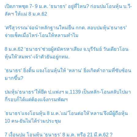
เปิดภาพชุด 7- 9 ม.ค. ‘ธนาธร’ อยู่ที่ไหน? ก่อนปมโอนหุ้น บ.วี-
ลัคฯ ให้แม่ 8 ม.ค.62
‘ศรีสุวรรณ’จ่อนำหลักฐานใหม่ยื่น กกต. สอบปมหุ้น‘ธนาธร’
จ่ายเช็คเมื่อไหร่-โอนให้หลานทำไม
8 ม.ค.62 ‘ธนาธร’ช่วยผู้สมัครหาเสียง จ.บุรีรัมย์ วันเดียวโอน
หุ้นให้‘สมพร’-เจ้าตัวยันอยู่กทม.
‘ธนาธร’ ยิ่งดิ้น แจงโอนหุ้นให้ ‘หลาน’ ยิ่งเกิดคำถามที่ซับซ้อน
มากขึ้น?
ปมหุ้น‘ธนาธร’ให้ยึด ป.แพ่งฯ ม.1139 เป็นหลัก-โอนสลับไปมา
กี่รอบก็ได้แต่ต้องแจ้งกรมพัฒฯ
'ธนาธร'แจงโอนหุ้น 8 ม.ค.'แม่'โอนต่อให้'หลาน'จึงมีผู้ถือหุ้น
10 คน-ยันไม่ได้ร่วมประชุม
7 เงื่อนปม โอนหุ้น ‘ธนาธร’ 8 ม.ค. หรือ 21 มี.ค.62 ?