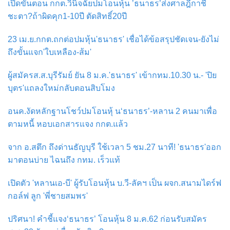
เปิดขั้นตอน กกต.วินิจฉัยปมโอนหุ้น ’ธนาธร’ส่งศาลฎีกาชี้
ชะตา?ถ้าผิดคุก1-10ปี ตัดสิทธิ์20ปี
23 เม.ย.กกต.ถกต่อปมหุ้น'ธนาธร' เชื่อได้ข้อสรุปชัดเจน-ยังไม่
ถึงขั้นแจก'ใบเหลือง-ส้ม'
ผู้สมัครส.ส.บุรีรัมย์ ยัน 8 ม.ค.'ธนาธร' เข้ากทม.10.30 น.- 'ปิย
บุตร'แถลงใหม่กลับตอนสิบโมง
อนค.งัดหลักฐานโชว์ปมโอนหุ้ น‘ธนาธร’-หลาน 2 คนมาเพื่อ
ตามหนี้ หอบเอกสารแจง กกต.แล้ว
จาก อ.สตึก ถึงด่านธัญบุรี ใช้เวลา 5 ชม.27 นาที! 'ธนาธร'ออก
มาตอนบ่าย ไฉนถึง กทม. เร็วแท้
เปิดตัว 'หลานเอ-บี' ผู้รับโอนหุ้น บ.วี-ลัคฯ เป็น ผจก.สนามไดร์ฟ
กอล์ฟ ลูก 'พี่ชายสมพร'
ปริศนา! คำชี้แจง‘ธนาธร’ โอนหุ้น 8 ม.ค.62 ก่อนรับสมัคร