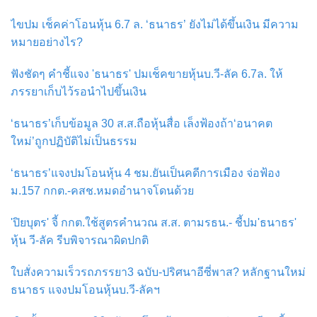
ไขปม เช็คค่าโอนหุ้น 6.7 ล. ‘ธนาธร’ ยังไม่ได้ขึ้นเงิน มีความ
หมายอย่างไร?
ฟังชัดๆ คำชี้แจง 'ธนาธร' ปมเช็คขายหุ้นบ.วี-ลัค 6.7ล. ให้
ภรรยาเก็บไว้รอนำไปขึ้นเงิน
‘ธนาธร’เก็บข้อมูล 30 ส.ส.ถือหุ้นสื่อ เล็งฟ้องถ้า‘อนาคต
ใหม่’ถูกปฏิบัติไม่เป็นธรรม
‘ธนาธร’แจงปมโอนหุ้น 4 ชม.ยันเป็นคดีการเมือง จ่อฟ้อง
ม.157 กกต.-คสช.หมดอำนาจโดนด้วย
'ปิยบุตร' จี้ กกต.ใช้สูตรคำนวณ ส.ส. ตามรธน.- ชี้ปม'ธนาธร'
หุ้น วี-ลัค รีบพิจารณาผิดปกติ
ใบสั่งความเร็วรถภรรยา3 ฉบับ-ปริศนาอีซี่พาส? หลักฐานใหม่
ธนาธร แจงปมโอนหุ้นบ.วี-ลัคฯ