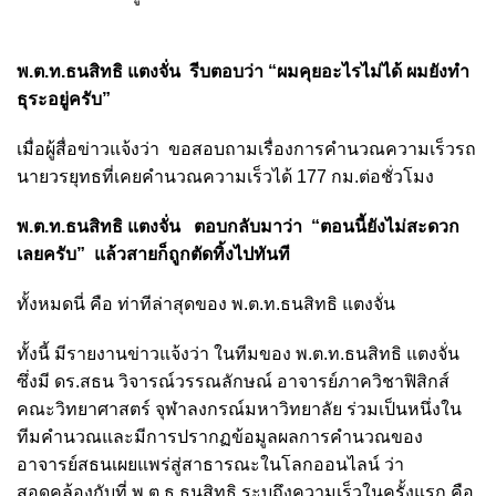
พ.ต.ท.ธนสิทธิ แตงจั่น รีบตอบว่า “ผมคุยอะไรไม่ได้ ผมยังทำ
ธุระอยู่ครับ”
เมื่อผู้สื่อข่าวแจ้งว่า ขอสอบถามเรื่องการคำนวณความเร็วรถ
นายวรยุทธที่เคยคำนวณความเร็วได้ 177 กม.ต่อชั่วโมง
พ.ต.ท.ธนสิทธิ แตงจั่น ตอบกลับมาว่า “ตอนนี้ยังไม่สะดวก
เลยครับ” แล้วสายก็ถูกตัดทิ้งไปทันที
ทั้งหมดนี่ คือ ท่าทีล่าสุดของ พ.ต.ท.ธนสิทธิ แตงจั่น
ทั้งนี้ มีรายงานข่าวแจ้งว่า ในทีมของ พ.ต.ท.ธนสิทธิ แตงจั่น
ซึ่งมี ดร.สธน วิจารณ์วรรณลักษณ์ อาจารย์ภาควิชาฟิสิกส์
คณะวิทยาศาสตร์ จุฬาลงกรณ์มหาวิทยาลัย ร่วมเป็นหนึ่งใน
ทีมคำนวณและมีการปรากฏข้อมูลผลการคำนวณของ
อาจารย์สธนเผยแพร่สู่สาธารณะในโลกออนไลน์ ว่า
สอดคล้องกับที่ พ.ต.ธ.ธนสิทธิ ระบุถึงความเร็วในครั้งแรก คือ