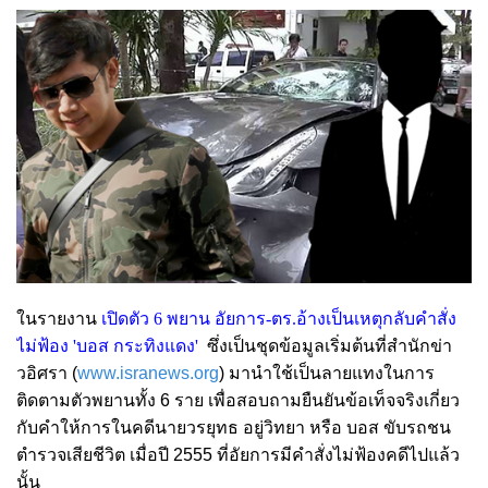
ในรายงาน
เปิดตัว 6 พยาน อัยการ-ตร.อ้างเป็นเหตุกลับคำสั่ง
ไม่ฟ้อง 'บอส กระทิงแดง'
ซึ่งเป็นชุดข้อมูลเริ่มต้นที่สำนักข่า
วอิศรา (
www.isranews.org
) มานำใช้เป็นลายแทงในการ
ติดตามตัวพยานทั้ง 6 ราย เพื่อสอบถามยืนยันข้อเท็จจริงเกี่ยว
กับคำให้การในคดี
นายวรยุทธ อยู่วิทยา หรือ บอส ขับรถชน
ตำรวจเสียชีวิต เมื่อปี 2555 ที่อัยการมีคำสั่งไม่ฟ้องคดีไปแล้ว
นั้น