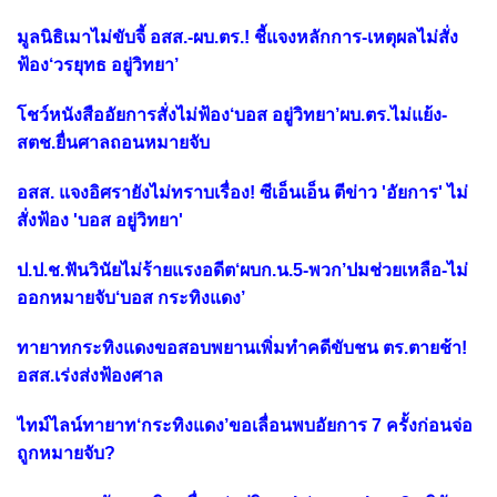
มูลนิธิเมาไม่ขับจี้ อสส.-ผบ.ตร.! ชี้แจงหลักการ-เหตุผลไม่สั่ง
ฟ้อง‘วรยุทธ อยู่วิทยา’
โชว์หนังสืออัยการสั่งไม่ฟ้อง‘บอส อยู่วิทยา’ผบ.ตร.ไม่แย้ง-
สตช.ยื่นศาลถอนหมายจับ
อสส. แจงอิศรายังไม่ทราบเรื่อง! ซีเอ็นเอ็น ตีข่าว 'อัยการ' ไม่
สั่งฟ้อง 'บอส อยู่วิทยา'
ป.ป.ช.ฟันวินัยไม่ร้ายแรงอดีต‘ผบก.น.5-พวก’ปมช่วยเหลือ-ไม่
ออกหมายจับ‘บอส กระทิงแดง’
ทายาทกระทิงแดงขอสอบพยานเพิ่มทำคดีขับชน ตร.ตายช้า!
อสส.เร่งส่งฟ้องศาล
ไทม์ไลน์ทายาท‘กระทิงแดง’ขอเลื่อนพบอัยการ 7 ครั้งก่อนจ่อ
ถูกหมายจับ?