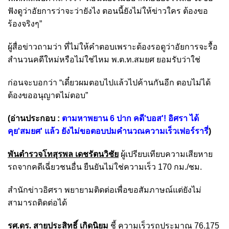
ฟังดูว่าอัยการว่าจะว่ายังไง ตอนนี้ยังไม่ให้ข่าวใคร ต้องขอ
ร้องจริงๆ”
ผู้สื่อข่าวถามว่า ที่ไม่ให้คำตอบเพราะต้องรอดูว่าอัยการจะรื้อ
สำนวนคดีใหม่หรือไม่ใช่ไหม พ.ต.ท.สมยศ ยอมรับว่าใช่
ก่อนจะบอกว่า “เดี๋ยวผมตอบไปแล้วไปค้านกันอีก ตอบไม่ได้
ต้องขออนุญาตไม่ตอบ”
(อ่านประกอบ :
ตามหาพยาน 6 ปาก คดี'บอส'! อิศรา ได้
คุย'สมยศ' แล้ว ยังไม่ขอตอบปมคำนวณความเร็วเฟอร์รารี่
)
พันตำรวจโทสุรพล เดชรัตนวิชัย
ผู้เปรียบเทียบความเสียหาย
รถจากคดีเฉี่ยวชนอื่น ยืนยันไม่ใช่ความเร็ว 170 กม./ชม.
สำนักข่าวอิศรา พยายามติดต่อเพื่อขอสัมภาษณ์แต่ยังไม่
สามารถติดต่อได้
รศ.ดร. สายประสิทธิ์ เกิดนิยม
ชี้ ความเร็วรถประมาณ 76.175