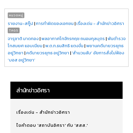
หมวดหมู่
รายงาน-สกู๊ป
|
การทำผิดของเอกชน
|
เรื่องเด่น - สำนักข่าวอิศรา
TAGS
จารุชาติ มาดทอง
|
พลอากาศโทจักรกฤช ถนอมกุลบุตร
|
พันตำรวจ
โทสมยศ แอบเนียม
|
พ.ต.ท.ธนสิทธิ แตงจั่น
|
พยานคดีนายวรยุทธ
อยู่วิทยา
|
คดีนายวรยุทธ อยู่วิทยา
|
'สำนวนลับ’ อัยการสั่งไม่ฟ้อง
‘บอส อยู่วิทยา’
สำนักข่าวอิศรา
เรื่องเด่น - สำนักข่าวอิศรา
ไขคำตอบ 'สถาบันอิศรา' กับ 'สสส.'