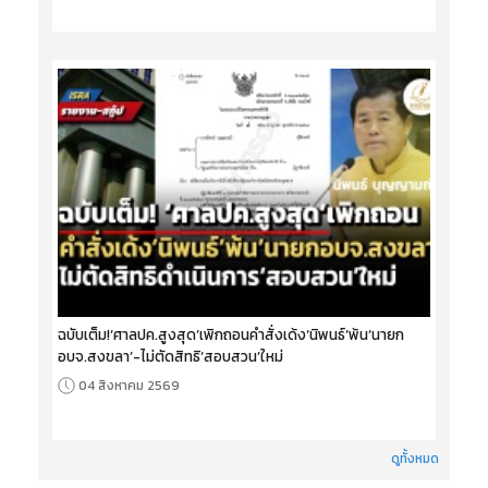
ฉบับเต็ม!‘ศาลปค.สูงสุด’เพิกถอนคำสั่งเด้ง‘นิพนธ์’พ้น‘นายก
อบจ.สงขลา’-ไม่ตัดสิทธิ‘สอบสวน’ใหม่
04 สิงหาคม 2569
ดูทั้งหมด