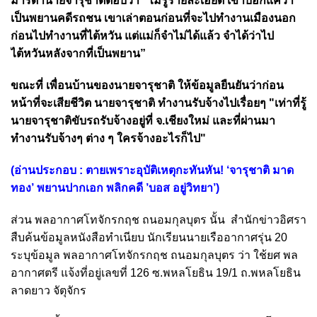
มารดานายจารุชาติตอบว่า “ไม่รู้รายละเอียด เขาบอกแค่ว่า
เป็นพยานคดีรถชน เขาเล่าตอนก่อนที่จะไปทำงานเมืองนอก
ก่อนไปทำงานที่ไต้หวัน แต่แม่ก็จำไม่ได้แล้ว จำได้ว่าไป
ไต้หวันหลังจากที่เป็นพยาน”
ขณะที่ เพื่อนบ้านของนายจารุชาติ ให้ข้อมูลยืนยันว่าก่อน
หน้าที่จะเสียชีวิต นายจารุชาติ ทำงานรับจ้างไปเรื่อยๆ "เท่าที่รู้
นายจารุชาติขับรถรับจ้างอยู่ที่ จ.เชียงใหม่ และที่ผ่านมา
ทำงานรับจ้างๆ ต่าง ๆ ใครจ้างอะไรก็ไป"
(อ่านประกอบ :
ตายเพราะอุบัติเหตุกะทันหัน! ‘จารุชาติ มาด
ทอง’ พยานปากเอก พลิกคดี ’บอส อยู่วิทยา’
)
ส่วน พลอากาศโทจักรกฤช ถนอมกุลบุตร นั้น สำนักข่าวอิศรา
สืบค้นข้อมูลหนังสือทำเนียบ นักเรียนนายเรืออากาศรุ่น 20
ระบุข้อมูล พลอากาศโทจักรกฤช ถนอมกุลบุตร ว่า ใช้ยศ พล
อากาศตรี แจ้งที่อยู่เลขที่ 126 ซ.พหลโยธิน 19/1 ถ.พหลโยธิน
ลาดยาว จัตุจักร