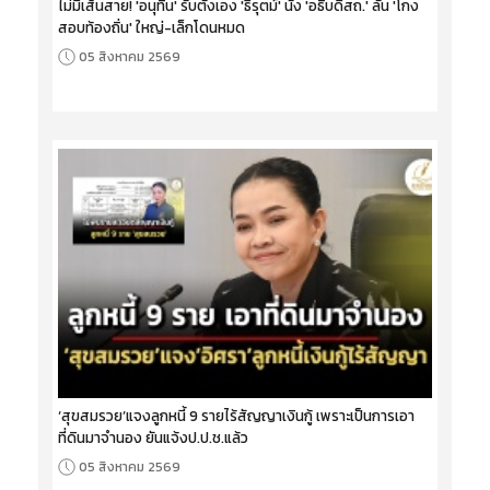
ไม่มีเส้นสาย! 'อนุทิน' รับตั้งเอง 'ธีรุตม์' นั่ง 'อธิบดีสถ.' ลั่น 'โกง
สอบท้องถิ่น' ใหญ่-เล็กโดนหมด
05 สิงหาคม 2569
‘สุขสมรวย’แจงลูกหนี้ 9 รายไร้สัญญาเงินกู้ เพราะเป็นการเอา
ที่ดินมาจำนอง ยันแจ้งป.ป.ช.แล้ว
05 สิงหาคม 2569