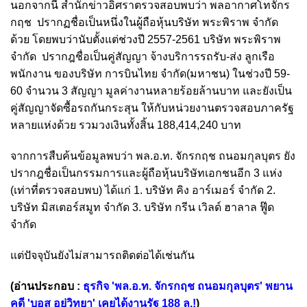
นอกจากนี้ สำนักข่าวอิศราตรวจสอบพบว่า พลอากาศโทจักร
กฤช ปรากฏชื่อเป็นหนึ่งในผู้ถือหุ้นบริษัท พระพิราพ จำกัด
ด้วย โดยพบว่านับตั้งแต่ช่วงปี 2557-2561 บริษัท พระพิราพ
จำกัด ปรากฎชื่อเป็นคู่สัญญา จ้างบริการรถรับ-ส่ง ลูกเรือ
พนักงาน ของบริษัท การบินไทย จำกัด(มหาชน) ในช่วงปี 59-
60 จำนวน 3 สัญญา มูลค่างานหลายร้อยล้านบาท และยังเป็น
คู่สัญญาจัดซื้อรถกันกระสุน ให้กับหน่วยงานตรวจสอบภาครัฐ
หลายแห่งด้วย รวมวงเงินทั้งสิ้น 188,414,240 บาท
จากการสืบค้นข้อมูลพบว่า พล.อ.ท. จักรกฤช ถนอมกุลบุตร ยัง
ปรากฎชื่อเป็นกรรมการและผู้ถือหุ้นบริษัทเอกชนอีก 3 แห่ง
(เท่าที่ตรวจสอบพบ) ได้แก่ 1. บริษัท คิง อาร์เมอร์ จำกัด 2.
บริษัท มิสเตอร์สมูท จำกัด 3. บริษัท กรีน เวิลด์ ฮาลาล ฟู๊ด
จำกัด
แต่ปัจจุบันยังไม่สามารถติดต่อได้เช่นกัน
(อ่านประกอบ :
ธุรกิจ 'พล.อ.ท. จักรกฤช ถนอมกุลบุตร' พยาน
คดี 'บอส อยู่วิทยา' เคยได้งานรัฐ 188 ล.!
)