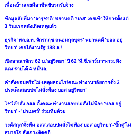
เพื่อนบ้านเผยมีอาชีพขับรถรับจ้าง
ข้อมูลลับที่มา 'จารุชาติ' พยานคดี 'บอส' เคยเข้าให้การตั้งแต่
3 วันแรกหลังเกิดเหตุแล้ว
ธุรกิจ 'พล.อ.ท. จักรกฤช ถนอมกุลบุตร' พยานคดี 'บอส อยู่
วิทยา' เคยได้งานรัฐ 188 ล.!
เปิดอาณาจักร 62 บ.‘อยู่วิทยา’ ปี 62 ‘ที.ซี.ฟาร์มาฯ-กระทิง
แดง’รายได้ 4 หมื่นล.
คำสั่งชอบหรือไม่-เหตุผลอะไร!คณะทำงานฯอัยการตั้ง 3
ประเด็นสอบปมไม่สั่งฟ้อง‘บอส อยู่วิทยา’
โชว์คำสั่ง อสส.ตั้งคณะทำงานสอบปมสั่งไม่ฟ้อง ‘บอส อยู่
วิทยา’ - 'ปรเมศว์' ร่วมทีมด้วย
วงศ์สกุล'ตั้งทีม อสส.สอบปมสั่งไม่ฟ้อง‘บอส อยู่วิทยา’-'บิ๊กตู่'ไม่
สบายใจ สั่งเกาะติดคดี