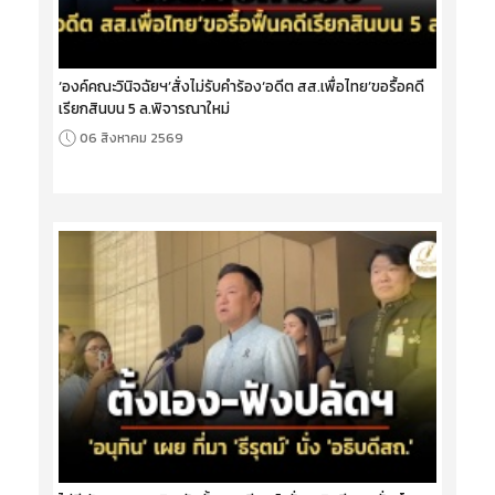
‘องค์คณะวินิจฉัยฯ’สั่งไม่รับคำร้อง‘อดีต สส.เพื่อไทย’ขอรื้อคดี
เรียกสินบน 5 ล.พิจารณาใหม่
06 สิงหาคม 2569