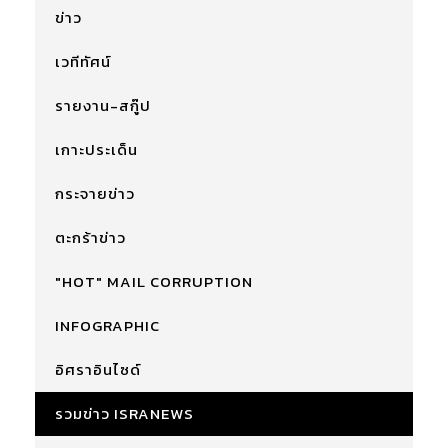
ข่าว
เวทีทัศน์
รายงาน-สกู๊ป
เกาะประเด็น
กระจายข่าว
ตะกร้าข่าว
"HOT" MAIL CORRUPTION
INFOGRAPHIC
อิศราอินไซด์
รวมข่าว ISRANEWS