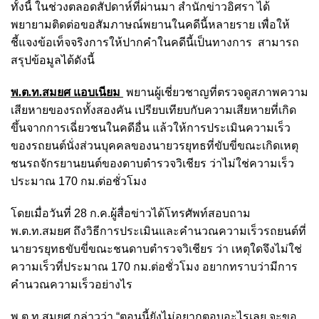
ทั้งนี้ ในช่วงตลอดสัปดาห์ที่ผ่านมา สำนักข่าวอิศรา ได้
พยายามติดต่อขอสัมภาษณ์พยานในคดีนี้หลายราย เพื่อให้
ชี้แจงข้อเท็จจริงการให้ปากคำในคดีนี้เป็นทางการ สามารถ
สรุปข้อมูลได้ดังนี้
พ.ต.ท.สมยศ แอบเนียม
พยานผู้เชี่ยวชาญที่ตรวจดูสภาพความ
เสียหายของรถทั้งสองคัน เปรียบเทียบกับความเสียหายที่เกิด
ขึ้นจากการเฉี่ยวชนในคดีอื่น แล้วให้การประเมินความเร็ว
ของรถยนต์นั่งส่วนบุคคลของนายวรยุทธที่ขับขี่ขณะเกิดเหตุ
ชนรถจักรยานยนต์ของดาบตำรวจวิเชียร ว่าไม่ใช่ความเร็ว
ประมาณ 170 กม.ต่อชั่วโมง
โดยเมื่อวันที่ 28 ก.ค.ผู้สื่อข่าวได้โทรศัพท์สอบถาม
พ.ต.ท.สมยศ ถึงวิธีการประเมินและคำนวณความเร็วรถยนต์ที่
นายวรยุทธขับขี่ขณะชนดาบตำรวจวิเชียร ว่า เหตุใดจึงไม่ใช่
ความเร็วที่ประมาณ 170 กม.ต่อชั่วโมง อยากทราบว่ามีการ
คำนวณความเร็วอย่างไร
พ.ต.ท.สมยศ กล่าวว่า “ตอนนี้ยังไม่อยากตอบอะไรเลย จะขอ