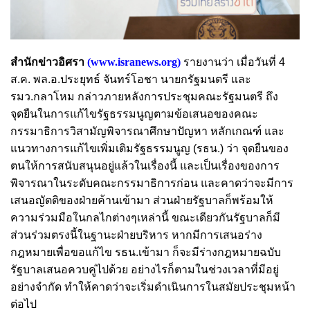
สำนักข่าวอิศรา
(
www.isranews.org
)
รายงานว่า เมื่อวันที่ 4
ส.ค. พล.อ.ประยุทธ์ จันทร์โอชา นายกรัฐมนตรี และ
รมว.กลาโหม กล่าวภายหลังการประชุมคณะรัฐมนตรี ถึง
จุดยืนในการแก้ไขรัฐธรรมนูญตามข้อเสนอของคณะ
กรรมาธิการวิสามัญพิจารณาศึกษาปัญหา หลักเกณฑ์ และ
แนวทางการแก้ไขเพิ่มเติมรัฐธรรมนูญ (รธน.) ว่า จุดยืนของ
ตนให้การสนับสนุนอยู่แล้วในเรื่องนี้ และเป็นเรื่องของการ
พิจารณาในระดับคณะกรรมาธิการก่อน และคาดว่าจะมีการ
เสนอญัตติของฝ่ายค้านเข้ามา ส่วนฝ่ายรัฐบาลก็พร้อมให้
ความร่วมมือในกลไกต่างๆเหล่านี้ ขณะเดียวกันรัฐบาลก็มี
ส่วนร่วมตรงนี้ในฐานะฝ่ายบริหาร หากมีการเสนอร่าง
กฎหมายเพื่อขอแก้ไข รธน.เข้ามา ก็จะมีร่างกฎหมายฉบับ
รัฐบาลเสนอควบคู่ไปด้วย อย่างไรก็ตามในช่วงเวลาที่มีอยู่
อย่างจำกัด ทำให้คาดว่าจะเริ่มดำเนินการในสมัยประชุมหน้า
ต่อไป