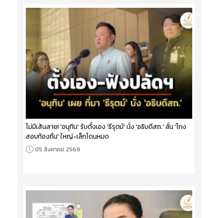
ไม่มีเส้นสาย! 'อนุทิน' รับตั้งเอง 'ธีรุตม์' นั่ง 'อธิบดีสถ.' ลั่น 'โกง
สอบท้องถิ่น' ใหญ่-เล็กโดนหมด
05 สิงหาคม 2569