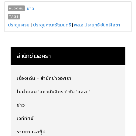
ข่าว
หมวดหมู่
TAGS
ประชุม ครม.
|
ประชุมคณะรัฐมนตรี
|
พล.อ.ประยุทธ์ จันทร์โอชา
สำนักข่าวอิศรา
เรื่องเด่น - สำนักข่าวอิศรา
ไขคำตอบ 'สถาบันอิศรา' กับ 'สสส.'
ข่าว
เวทีทัศน์
รายงาน-สกู๊ป