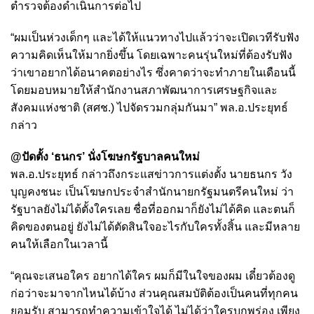
ตำรวจต้องดำเนินการต่อไป
“ผมเป็นห่วงเด็กๆ และได้ให้แนวทางไปแล้วว่าจะเปิดเวทีรับฟัง
ความคิดเห็นให้มากยิ่งขึ้น โดยเฉพาะคนรุ่นใหม่ที่ต้องรับฟัง
ว่าเขาอยากได้อนาคตอย่างไร ซึ่งคาดว่าจะทำภายในเดือนนี้
โดยมอบหมายให้สำนักงานสภาพัฒนาการเศรษฐกิจและ
สังคมแห่งชาติ (สศช.) ไปจัดรวมกลุ่มกันมา” พล.อ.ประยุทธ์
กล่าว
@ปัดตั้ง ‘ธนกร’ นั่งโฆษกรัฐบาลคนใหม่
พล.อ.ประยุทธ์ กล่าวถึงกระแสข่าวการแต่งตั้ง นายธนกร วัง
บุญคงชนะ เป็นโฆษกประจำสำนักนายกรัฐมนตรีคนใหม่ ว่า
รัฐบาลยังไม่ได้ตั้งใครเลย ชื่อที่ออกมาก็ยังไม่ได้คิด และตนก็
คิดของตนอยู่ ยังไม่ได้ตัดสินใจอะไรกับใครทั้งสิ้น และมีหลาย
คนให้เลือกในเวลานี้
“คุณจะเสนอใคร อยากได้ใคร ผมก็มีในใจของผม เดี๋ยวต้องดู
ก่อว่าจะมาจากไหนได้บ้าง ส่วนคุณสมบัติต้องเป็นคนที่ทุกคน
ยอมรับ สามารถทำความเข้าใจได้ ไม่ได้ว่าใครบกพร่อง เพียง