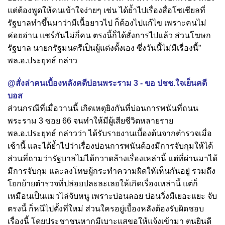
แต่ต้องพูดให้คนเข้าใจง่ายๆ เช่น ได้ย้ำไปเรื่องสื่อโซเชียลที่
รัฐบาลทำขึ้นมาว่ามีเนื้อยาวไป ก็ต้องไปแก้ไข เพราะคนไม่
ค่อยอ่าน แชร์กันไม่กี่คน ตรงนี้ก็ได้สั่งการไปแล้ว ส่วนโฆษก
รัฐบาล นายกรัฐมนตรีเป็นผู้แต่งตั้งเอง ซึ่งวันนี้ไม่มีเรื่องนี้”
พล.อ.ประยุทธ์ กล่าว
@สั่งล่าคนเบื้องหลังคดีบ่อนพระราม 3 - ขอ ปชช.ใจเย็นคดี
บอส
ส่วนกรณีที่เมื่อวานนี้ เกิดเหตุยิงกันที่บ่อนการพนันที่ถนน
พระราม 3 ซอย 66 จนทำให้มีผู้เสียชีวิตหลายราย
พล.อ.ประยุทธ์ กล่าวว่า ได้รับรายงานเบื้องต้นจากตำรวจเมื่อ
เช้านี้ และได้ย้ำไปว่าเรื่องบ่อนการพนันต้องมีการจับกุมให้ได้
ส่วนที่ถามว่ารัฐบาลไม่ได้กวาดล้างเรื่องเหล่านี้ แต่ที่ผ่านมาได้
มีการจับกุม และลงโทษผู้กระทำความผิดให้เห็นกันอยู่ รวมถึง
โยกย้ายตำรวจที่ปล่อยปละละเลยให้เกิดเรื่องเหล่านี้ แต่ก็
เหมือนเป็นแมวไล่จับหนู เพราะบ่อนลอย บ่อนวิ่งมีเยอะแยะ จับ
ตรงนี้ ก็หนีไปตั้งที่ใหม่ ส่วนใครอยู่เบื้องหลังต้องรับผิดชอบ
เรื่องนี้ โดยประชาชนหากมีเบาะแสขอให้แจ้งเข้ามา ตนยินดี