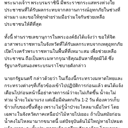
พระนางเจ้าฯ พระบรมราชินี มีพระราชกระแสทรงห่วงใย
ประชาชนที่ได้รับผลกระทบจากสถานการณ์อุทกภัยในช่วงที่
ผ่านมา และขอให้ทุกฝ่ายร่วมมือร่วมใจกันช่วยเหลือ
ประชาชนให้ดีที่สุด
ทั้งนี้ ท่านราชเลขานุการในพระองค์ยังได้แจ้งว่า ขอให้จิต
อาสาพระราชทานในจังหวัดที่ได้รับผลกระทบจากเหตุอุทกภัย
เปิดโรงครัวพระราชทานในพื้นที่ที่เหมาะสม เพื่อช่วยเหลือ
ประชาชน ถือเป็นพระมหากรุณาธิคุณอันหาที่สุดมิได้ ซึ่ง
รัฐบาลรับสนองพระบรมราโชบายดังกล่าว
นายกรัฐมนตรี กล่าวด้วยว่า ในเรื่องนี้กระทรวงมหาดไทยและ
กระทรวงต่างๆที่เกี่ยวข้องเข้าไปปฏิบัติการก่อนแล้ว ตนได้แจ้ง
เตือนไปก่อนหน้านี้อย่าคาดการณ์ว่าจะไม่เกิดขึ้น น้ำจะไม่
ท่วม น้ำจะไม่มาแรง แต่เมื่อมีฝนตกเกิน 1-2 วัน ต้องควรเก็บ
ข้าวเก็บของขึ้นที่สูง เพราะไม่รู้น้ำป่าจะไหลมาเมื่อไหร่ โดย
เฉพาะในจังหวัดภาคเหนือป่าไม้หายไปเยอะ ถ้าเป็นสมัยก่อน
น้ำคงไม่ไหลมามากขนาดนี้ แต่ปัจจุบันต้นไม้ใหญ่หายไปหมด