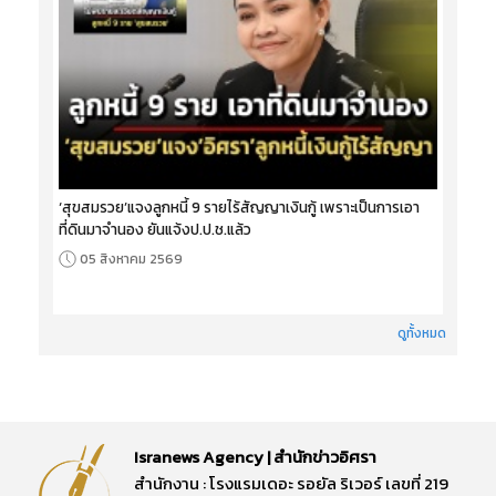
‘สุขสมรวย’แจงลูกหนี้ 9 รายไร้สัญญาเงินกู้ เพราะเป็นการเอา
ที่ดินมาจำนอง ยันแจ้งป.ป.ช.แล้ว
05 สิงหาคม 2569
ดูทั้งหมด
Isranews Agency | สำนักข่าวอิศรา
สำนักงาน : โรงแรมเดอะ รอยัล ริเวอร์ เลขที่ 219