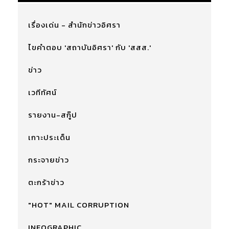
เรื่องเด่น - สำนักข่าวอิศรา
ไขคำตอบ 'สถาบันอิศรา' กับ 'สสส.'
ข่าว
เวทีทัศน์
รายงาน-สกู๊ป
เกาะประเด็น
กระจายข่าว
ตะกร้าข่าว
"HOT" MAIL CORRUPTION
INFOGRAPHIC