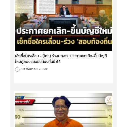
เช็กชื่อใครเลื่อน - (โกง) ร่วง! 'กสถ.' ประกาศยกเลิก-ขึ้นบัญชี
ใหม่ผู้สอบแข่งขันท้องถิ่นปี 68
08 สิงหาคม 2569