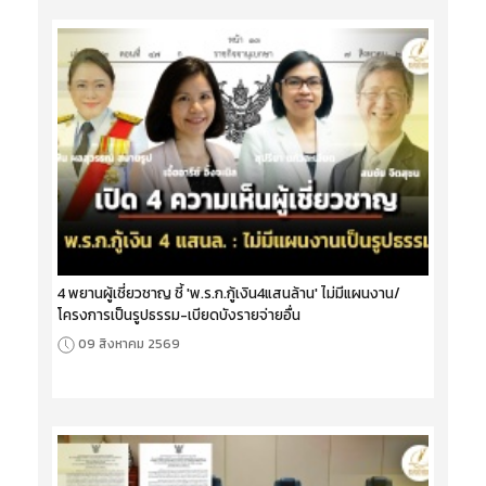
4 พยานผู้เชี่ยวชาญ ชี้ 'พ.ร.ก.กู้เงิน4แสนล้าน' ไม่มีแผนงาน/
โครงการเป็นรูปธรรม-เบียดบังรายจ่ายอื่น
09 สิงหาคม 2569