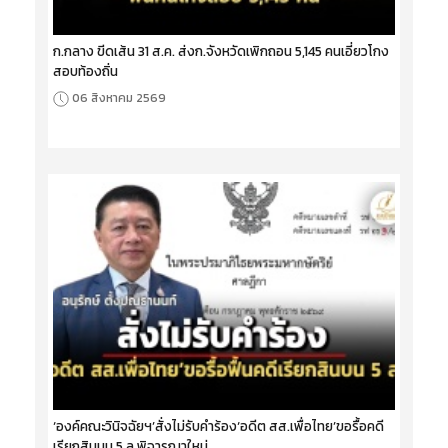
ก.กลาง ขีดเส้น 31 ส.ค. ส่งก.จังหวัดเพิกถอน 5,145 คนเอี่ยวโกง
สอบท้องถิ่น
06 สิงหาคม 2569
‘องค์คณะวินิจฉัยฯ’สั่งไม่รับคำร้อง‘อดีต สส.เพื่อไทย’ขอรื้อคดี
เรียกสินบน 5 ล.พิจารณาใหม่