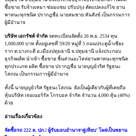
ซื้อขาย รับจ้างเหมา ซ่อมแซม ปรับปรุง ดัดแปลงแก้ไข ยาน
พาหนะทุกชนิด
ปรากฎชื่อ นายสมชาย หันสังข์ เป็นกรรมการ
ผู้มีอำนาจ
บริษัท เอกรัชต์ จำกัด
จดทะเบียนจัดตั้ง 26 พ.ย. 2534 ทุน
1,000,000 บาท ตั้งอยู่เลขที่ 59/20 หมู่ที่ 5 ถนนประตูน้ำเชียง
ราก ต.บางกะดี อ.เมืองปทุมธานี จ.ปทุมธานี แจ้งประกอบ
ธุรกิจผลิต นำเข้า ซื้อขาย ชิ้นส่วนอะไหล่ยานพาหนะทุกชนิด
ทุกประเภท ผลิต ซื้อขาย ปรากฎชื่อ นายบุญย์วริศ รัฐธนะ
โสภณ เป็นกรรมการผู้มีอำนาจ
ทั้งนี้ นายบุญย์วริศ รัฐธนะโสภณ ยังเป็นผู้เดียวกับผู้ที่เคยถือ
หุ้นบริษัท เจนเนอร์รัล โกรบอล จำกัด จำนวน
4,000 หุ้น (40%)
ด้วย
อ่านเรื่องเกี่ยวข้อง
จัดซื้อรถ 222 ล. ปภ.! ผู้รับมอบอำนาจ‘คู่เทียบ’ โผล่เป็นพยาน