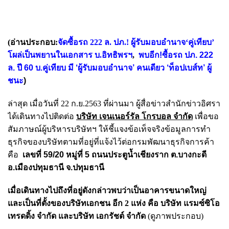
(อ่านประกอบ:
จัดซื้อรถ 222 ล. ปภ.! ผู้รับมอบอำนาจ‘คู่เทียบ’
โผล่เป็นพยานในเอกสาร บ.อิทธิพรฯ
,
พบอีก!ซื้อรถ ปภ.
222
ล. ปี 60 บ.คู่เทียบ มี ‘ผู้รับมอบอำนาจ’ คนเดียว ‘ท็อปเบส์ท’ ผู้
ชนะ
)
ล่าสุด เมื่อวันที่ 22 ก.ย.2563 ที่ผ่านมา ผู้สื่อข่าวสำนักข่าวอิศรา
ได้เดินทางไปติดต่อ
บริษัท เจนเนอร์รัล โกรบอล จำกัด
เพื่อขอ
สัมภาษณ์ผู้บริหารบริษัทฯ ให้ชี้แจงข้อเท็จจริงข้อมูลการทำ
ธุรกิจของบริษัทตามที่อยู่ที่แจ้งไว้ต่อกรมพัฒนาธุรกิจการค้า
คือ
เลขที่ 59/20 หมู่ที่ 5 ถนนประตูน้ำเชียงราก ต.บางกะดี
อ.เมืองปทุมธานี จ.ปทุมธานี
เมื่อเดินทางไปถึงที่อยู่ดังกล่าวพบว่าเป็นอาคารขนาดใหญ่
และเป็นที่ตั้งของบริษัทเอกชน อีก 2 แห่ง คือ
บริษัท แรมซ์ซิโอ
เทรดดิ้ง จำกัด และบริษัท เอกรัชต์ จำกัด
(ดูภาพประกอบ)