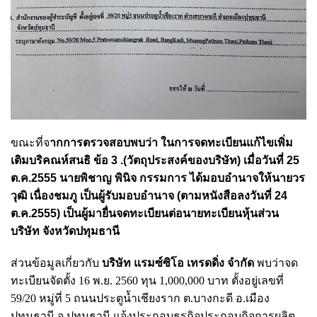
ขณะที่จ
ากการตรวจสอบพบว่า ในการจดทะเบียนแก้ไขเพิ่ม
เติมบริคณห์สนธิ ข้อ 3 .(วัตถุประสงค์ของบริษัท) เมื่อวันที่ 25
ต.ค.2555 นายพิชาญ พินิจ กรรมการ ได้มอบอำนาจให้นายวร
วุฒิ เนื่องชมภู เป็นผู้รับมอบอำนาจ (ตามหนังสือลงวันที่ 24
ต.ค.2555) เป็นผู้มายื่นจดทะเบียนต่อนายทะเบียนหุ้นส่วน
บริษัท จังหวัดปทุมธานี
ส่วนข้อมูลเกี่ยวกับ
บริษัท แรมซ์ซิโอ เทรดดิ่ง จำกัด
พบว่าจด
ทะเบียนจัดตั้ง 16 พ.ย. 2560 ทุน 1,000,000 บาท ตั้งอยู่เลขที่
59/20 หมู่ที่ 5 ถนนประตูน้ำเชียงราก ต.บางกะดี อ.เมือง
ปทุมธานี จ.ปทุมธานี
แจ้งประกอบธุรกิจประกอบกิจการผลิต