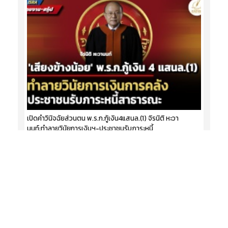
เปิดคำวินิจฉัยส่วนตน พ.ร.ก.กู้เงิน4แสนล.(1) จิรนิติ หะวา
นนท์:ทำลายวินัยการเงินฯ-ประชาชนรับภาระหนี้
09 สิงหาคม 2569