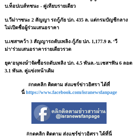
บ.ท็อปเบส์ทชนะ - คู่เทียบรายเดียว
บ.วีม่าฯชนะ
2 สัญญา รถกู้ภัย ปภ. 435 ล. แต่กรมบัญชีกลาง
ไม่เปิดชื่อผู้ร่วมเสนอราคา
บ.เชสฯคว้า
3 สัญญารถดับเพลิง-กู้ภัย ปภ. 1,177.9 ล. ‘วี
ม่า’ร่วมเสนอราคารายเดียวรวด
ยุค
‘อนุพงษ์’!จัดซื้อรถดับเพลิง ปภ. 4.5 พันล.-บ.เชสฯฟัน 6 ลอต
3.1 พันล. คู่แข่งหน้าเดิม
#กดคลิก ติดตาม ส่งแชร์ข่าวอิศรา ได้ที่
นี่
https://www.facebook.com/isranewsfanpage
#กดคลิก ติดตาม ส่งแชร์ข่าวอิศรา ได้ที่นี่