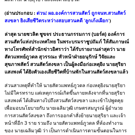
(อ่านประกอบ :
ด่วน! ผอ.องค์การสวนสัตว์ ถูกจนท.สวนสัตว์
สงขลา ยิงเสียชีวิตระหว่างสอบสวนคดี 'ลูกเก้งเผือก'
)
ล่าสุด นายชวลิต ชูขจร ประธานกรรมการ (บอร์ด) องค์การ
สวนสัตว์แห่งประเทศไทย ในพระบรมราชูปถัมภ์ ให้สัมภาษณ์
ทางโทรศัพท์สำนักข่าวอิศราว่า ได้รับรายงานล่าสุดว่า นาย
สัตวแพทย์ภูวดล สุวรรณะ หัวหน้าฝ่ายอนุรักษ์ วิจัยและ
สุขภาพสัตว์ สวนสัตว์สงขลา เป็นผู้ลงมือก่อเหตุยิง นายสุริยา
แสงพงค์ ได้ยิงตัวเองเสียชีวิตที่บ้านพักในสวนสัตว์สงขลาแล้ว
ส่วนสาเหตุที่ทำให้ นายสัตวแพทย์ภูวดล ก่อเหตุยิงนายสุริยา
ไม่มีใครทราบ แต่เหตุการณ์เกิดขึ้นภายหลังจากที่นายสุริยา
แสงพงค์ ได้เดินทางไปถึงสวนสัตว์สงขลา และเข้าไปพูดคุย
เพื่อมอบนโยบายกับ นายเฉลิมวุฒิ เกษตรสมบูรณ์ ผู้อำนวย
การสวนสัตว์สงขลา ถึงการออกคำสั่งย้ายนายสุริยา และเจ้า
หน้าที่อีก 3 ราย รวมถึง นายสัตวแพทย์ภูวดล ที่ห้องทำงาน
ของ
นายเฉลิมวุฒิ
ว่า เป็นการดำเนินการตามขั้นตอนในการ