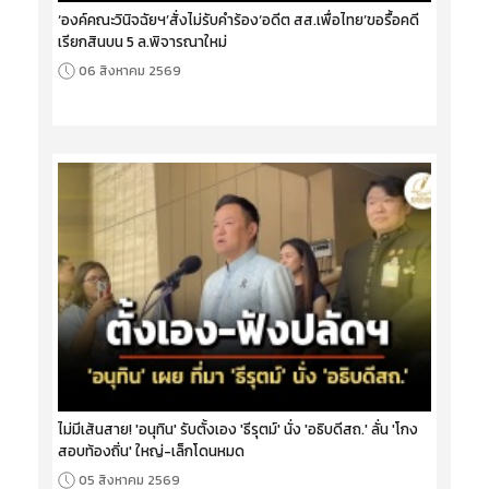
‘องค์คณะวินิจฉัยฯ’สั่งไม่รับคำร้อง‘อดีต สส.เพื่อไทย’ขอรื้อคดี
เรียกสินบน 5 ล.พิจารณาใหม่
06 สิงหาคม 2569
ไม่มีเส้นสาย! 'อนุทิน' รับตั้งเอง 'ธีรุตม์' นั่ง 'อธิบดีสถ.' ลั่น 'โกง
สอบท้องถิ่น' ใหญ่-เล็กโดนหมด
05 สิงหาคม 2569