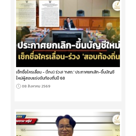
เช็กชื่อใครเลื่อน - (โกง) ร่วง! 'กสถ.' ประกาศยกเลิก-ขึ้นบัญชี
ใหม่ผู้สอบแข่งขันท้องถิ่นปี 68
08 สิงหาคม 2569