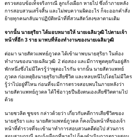
ตรวจสอบข้อเท็จจริงกรณี ลูกเก้งเผือก หายไป ซึ่งถ้าภายหลัง
การสอบสวนเสร็จสิ้น และไม่พบความผิดอะไร ก็จะออกคำสั่ง
ย้ายทุกคนกลับมาปฏิบัติหน้าที่ที่สวนสัตว์สงขลาตามเดิม
จากนั้น นายสุริยา ได้มอบหมายให้ นายเฉลิมวุฒิ ไปตามเจ้า
หน้าที่อีก 3 ราย มาพบที่ห้องทำงานของนายเฉลิมวุฒิ
ต่อมา นายสัตวแพทย์ภูวดล ได้เข้ามาพบนายสุริยา ในห้อง
ทำงานของ
นายเฉลิมวุฒิ
2 ต่อสอง และมีการพูดคุยกันอยู่สัก
พักหนึ่งซึ่งไม่มีใครรู้ว่าพูดอะไรกัน จากนั้น
นายสัตวแพทย์
ภูวดล ก่อเหตุยิงนายสุริยาเสียชีวิต และหลบหนีไปโดยไม่มีใคร
รู้ว่าไปอยู่ที่ไหน ก่อนที่จะมีการตรวจสอบพบในภายหลังว่า
นายสัตวแพทย์ภูวดล ได้ใช้อาวุธปืนยิงตนเองเสียชีวิตตามไป
ด้วย
น
ายชวลิต ชูขจร กล่าวด้วยว่า เกี่ยวกับคดีการเสียชีวิตของ
นายสุริยา และ นายสัตวแพทย์ภูวดล ก็คงเป็นหน้าที่ของเจ้า
หน้าที่ตำรวจที่จะเข้ามาทำการสอบสวนคดีต่อไป ส่วนการ
สอบสวนกรณี ลูกเก้งเผือกที่หายไป ก็คงดำเนินการตรวจสอบ