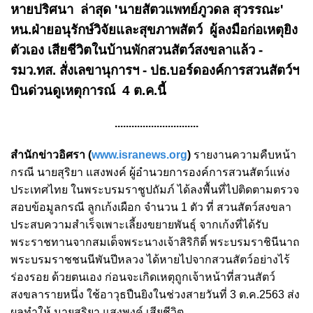
หายปริศนา ล่าสุด 'นายสัตวแพทย์ภูวดล สุวรรณะ'
หน.ฝ่ายอนุรักษ์วิจัยและสุขภาพสัตว์ ผู้ลงมือก่อเหตุยิง
ตัวเอง เสียชีวิตในบ้านพักสวนสัตว์สงขลาแล้ว -
รมว.ทส. สั่งเลขานุการฯ - ปธ.บอร์ดองค์การสวนสัตว์ฯ
บินด่วนดูเหตุการณ์ 4 ต.ค.นี้
..............................
สำนักข่าวอิศรา (
www.isranews.org
)
รายงานความคืบหน้า
กรณี นายสุริยา แสงพงค์ ผู้อำนวยการองค์การสวนสัตว์แห่ง
ประเทศไทย ในพระบรมราชูปถัมภ์ ได้ลงพื้นที่ไปติดตามตรวจ
สอบข้อมูลกรณี ลูกเก้งเผือก จำนวน 1 ตัว ที่ สวนสัตว์สงขลา
ประสบความสำเร็จเพาะเลี้ยงขยายพันธุ์ จากเก้งที่ได้รับ
พระราชทานจากสมเด็จพระนางเจ้าสิริกิติ์ พระบรมราชินีนาถ
พระบรมราชชนนีพันปีหลวง ได้หายไปจากสวนสัตว์อย่างไร้
ร่องรอย ด้วยตนเอง ก่อนจะเกิดเหตุถูกเจ้าหน้าที่สวนสัตว์
สงขลารายหนึ่ง ใช้อาวุธปืนยิงในช่วงสายวันที่ 3 ต.ค.2563 ส่ง
ผลทำให้ นายสุริยา แสงพงค์ เสียชีวิต