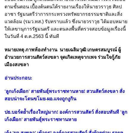
ตามขั้นตอน เบื้องต้นตนได้รายงานเรื่องให้นายวราวุธ ศิลป
อาชา รัฐมนตรีว่าการกระทรวงทรัพยากรธรรมชาติและสิ่ง
แวดล้อม (รมว.ทส.) รับทราบแล้ว ซึ่งนายวราวุธ ได้มอบหมาย
ให้เลขานุการรัฐมนตรี และตนลงพื้นที่ตรวจสอบข้อมูลเรื่องนี้
ในวันที่ 4 ต.ค.2563 นี้ ทันที
หมายเหตุ ภาพห้องทำงาน นายเฉลิมวุฒิ เกษตรสมบูรณ์ ผู้
อำนวยการสวนสัตว์สงขลา จุดเกิดเหตุจากเพจ ร่วมใจกู้ภัย
เมืองสงขลา
อ่านประกอบ:
'ลูกเก้งเผือก' สายพันธุ์พระราชทานหาย! สวนสัตว์สงขลา สั่ง
สอบน่าจะโดนขโมย-ผอ.แจงถูกงูกิน
ปธ.บอร์ดย้ำเรื่องใหญ่มาก! องค์การสวนสัตว์ สั่งสอบทันที 'ลูก
เก้งเผือก' สายพันธุ์พระราชทานหาย
เด้ง 'ผอ.สงขลา' เข้ากรุ! องค์การสวนสัตว์ สั่งย้ายด่วน รอผล